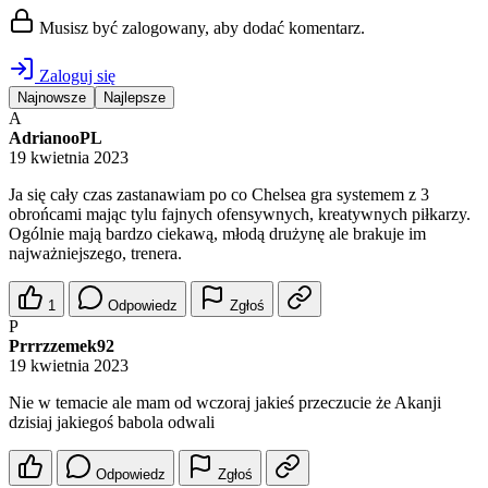
Musisz być zalogowany, aby dodać komentarz.
Zaloguj się
Najnowsze
Najlepsze
A
AdrianooPL
19 kwietnia 2023
Ja się cały czas zastanawiam po co Chelsea gra systemem z 3
obrońcami mając tylu fajnych ofensywnych, kreatywnych piłkarzy.
Ogólnie mają bardzo ciekawą, młodą drużynę ale brakuje im
najważniejszego, trenera.
1
Odpowiedz
Zgłoś
P
Prrrzzemek92
19 kwietnia 2023
Nie w temacie ale mam od wczoraj jakieś przeczucie że Akanji
dzisiaj jakiegoś babola odwali
Odpowiedz
Zgłoś