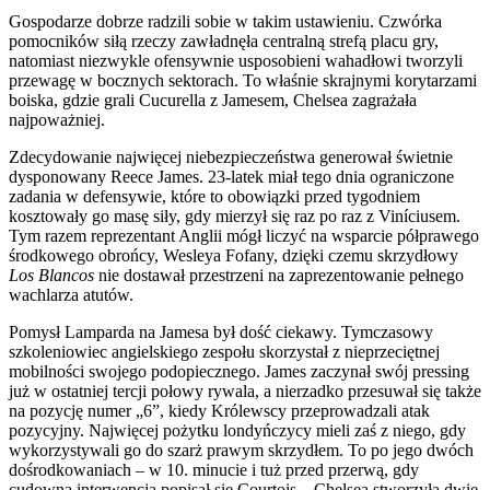
Gospodarze dobrze radzili sobie w takim ustawieniu. Czwórka
pomocników siłą rzeczy zawładnęła centralną strefą placu gry,
natomiast niezwykle ofensywnie usposobieni wahadłowi tworzyli
przewagę w bocznych sektorach. To właśnie skrajnymi korytarzami
boiska, gdzie grali Cucurella z Jamesem, Chelsea zagrażała
najpoważniej.
Zdecydowanie najwięcej niebezpieczeństwa generował świetnie
dysponowany Reece James. 23-latek miał tego dnia ograniczone
zadania w defensywie, które to obowiązki przed tygodniem
kosztowały go masę siły, gdy mierzył się raz po raz z Viníciusem.
Tym razem reprezentant Anglii mógł liczyć na wsparcie półprawego
środkowego obrońcy, Wesleya Fofany, dzięki czemu skrzydłowy
Los Blancos
nie dostawał przestrzeni na zaprezentowanie pełnego
wachlarza atutów.
Pomysł Lamparda na Jamesa był dość ciekawy. Tymczasowy
szkoleniowiec angielskiego zespołu skorzystał z nieprzeciętnej
mobilności swojego podopiecznego. James zaczynał swój pressing
już w ostatniej tercji połowy rywala, a nierzadko przesuwał się także
na pozycję numer „6”, kiedy Królewscy przeprowadzali atak
pozycyjny. Najwięcej pożytku londyńczycy mieli zaś z niego, gdy
wykorzystywali go do szarż prawym skrzydłem. To po jego dwóch
dośrodkowaniach – w 10. minucie i tuż przed przerwą, gdy
cudowną interwencją popisał się Courtois – Chelsea stworzyła dwie