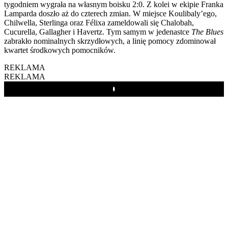
tygodniem wygrała na własnym boisku 2:0. Z kolei w ekipie Franka
Lamparda doszło aż do czterech zmian. W miejsce Koulibaly’ego,
Chilwella, Sterlinga oraz Félixa zameldowali się Chalobah,
Cucurella, Gallagher i Havertz. Tym samym w jedenastce
The Blues
zabrakło nominalnych skrzydłowych, a linię pomocy zdominował
kwartet środkowych pomocników.
REKLAMA
REKLAMA
Play