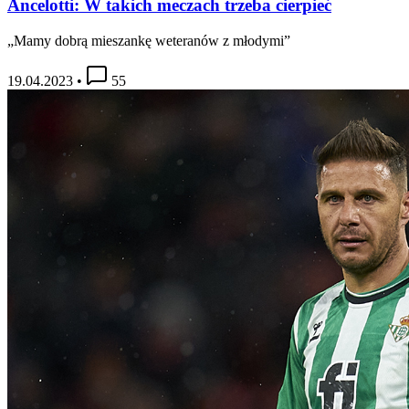
Ancelotti: W takich meczach trzeba cierpieć
„Mamy dobrą mieszankę weteranów z młodymi”
19.04.2023
•
55