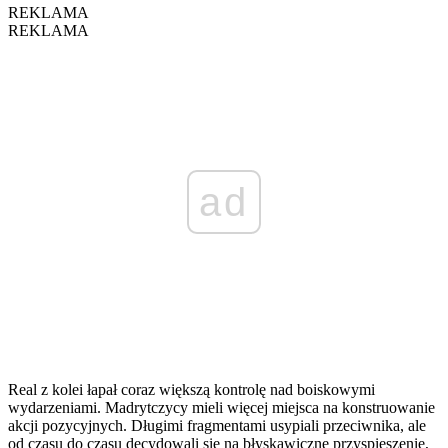
REKLAMA
REKLAMA
ad
Real z kolei łapał coraz większą kontrolę nad boiskowymi
wydarzeniami. Madrytczycy mieli więcej miejsca na konstruowanie
akcji pozycyjnych. Długimi fragmentami usypiali przeciwnika, ale
od czasu do czasu decydowali się na błyskawiczne przyspieszenie,