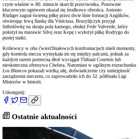
czym właśnie w 80. minucie skarcili przeciwnika. Ponownie
kluczowym ogniwem okazał się środkowy obrońca. Antonio
Rüdiger zagrał świetną piłkę przez dwie linie formacji Anglików,
otwierając lewą flankę dla Viníciusa. Brazylijczyk przyjął
futbolówkę na skraju pola karnego, obsłuż Fede Valverde, który
położył na murawie Silvę oraz Kepę i wyłożył piłkę Rodrygo do
pustej siatki.
Królewscy w obu ćwierćfinałowych konfrontacjach mieli momenty,
gdy kontrola meczu wymykała im się między palcami, jednak za
każdym razem pomocną dłoń wyciągał Thibaut Courtois lub
nieskuteczna ofensywa Chelsea. Natomiast w ogólnym rozrachunku
Los Blancos
pokazali wielką siłę, doświadczenie czy umiejętność
zarządzenia meczem, co zaprowadziło ich do 32. półfinału Ligi
Mistrzów w historii.
Udostępnij:
Ostatnie aktualności