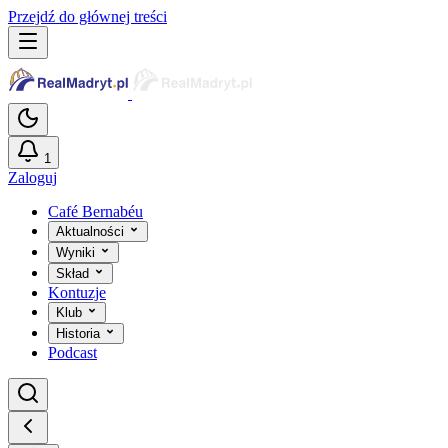
Przejdź do głównej treści
1
Zaloguj
Café Bernabéu
Aktualności
Wyniki
Skład
Kontuzje
Klub
Historia
Podcast