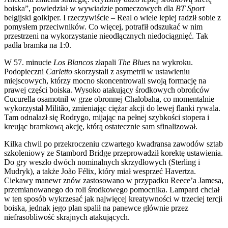
boiska”, powiedział w wywiadzie pomeczowych dla
BT
Sport
belgijski golkiper. I rzeczywiście – Real o wiele lepiej radził sobie z
pomysłem przeciwników. Co więcej, potrafił odszukać w nim
przestrzeni na wykorzystanie nieodłącznych niedociągnięć. Tak
padła bramka na 1:0.
W 57. minucie
Los Blancos
złapali
The Blues
na wykroku.
Podopieczni
Carletto
skorzystali z asymetrii w ustawieniu
miejscowych, którzy mocno skoncentrowali swoją formację na
prawej części boiska. Wysoko atakujący środkowych obrońców
Cucurella osamotnił w grze obronnej Chalobaha, co momentalnie
wykorzystał Militão, zmieniając ciężar akcji do lewej flanki rywala.
Tam odnalazł się Rodrygo, mijając na pełnej szybkości stopera i
kreując bramkową akcję, którą ostatecznie sam sfinalizował.
Kilka chwil po przekroczeniu czwartego kwadransa zawodów sztab
szkoleniowy ze Stambord Bridge przeprowadził korektę ustawienia.
Do gry weszło dwóch nominalnych skrzydłowych (Sterling i
Mudryk), a także João Félix, który miał wesprzeć Havertza.
Ciekawy manewr znów zastosowano w przypadku Reece’a Jamesa,
przemianowanego do roli środkowego pomocnika. Lampard chciał
w ten sposób wykrzesać jak najwięcej kreatywności w trzeciej tercji
boiska, jednak jego plan spalił na panewce głównie przez
niefrasobliwość skrajnych atakujących.