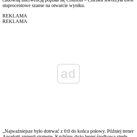
stuprocentowe szanse na otwarcie wyniku.
REKLAMA
REKLAMA
ad
„Najważniejsze było dotrwać z 0:0 do końca połowy. Później trener
Ancelotti zmienił strategię. Kryliśmy dużo lepiej środkową strefę