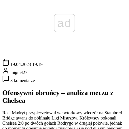
ad
19.04.2023 19:19
miguel27
3 komentarze
Ofensywni obrońcy – analiza meczu z
Chelsea
Real Madryt przypieczętował we wtorkowy wieczór na Stambord
Bridge awans do półfinału Ligi Mistrzów. Królewscy pokonali
Chelsea 2:0 po dwóch golach Rodrygo w drugiej połowie, jednak
do momentu otwarcia wyniku znajdowali się pod dużym naporem