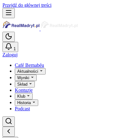
Przejdź do głównej treści
1
Zaloguj
Café Bernabéu
Aktualności
Wyniki
Skład
Kontuzje
Klub
Historia
Podcast