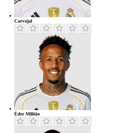
Carvajal
Éder Militão