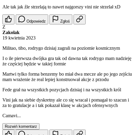
Ale tak jak źle strzelają to nawet najgorszy vini nie strzelał xD
Odpowiedz
Zgłoś
Z
Zakolak
19 kwietnia 2023
Militao, tibo, rodrygo dzisiaj zagrali na poziomie kosmicznym
I o ile pierwsza dwójka gra tak od dawna tak rodrygo mam nadzieję
że częściej będzie w takiej formie
Martwi tylko forma benzemy bo miał dwa mecze ale po jego zejściu
mam wrażenie że real lepiej konstruował akcje z przodu
Fede grał na wszystkich pozycjach dzisiaj i na wszystkich król
Vini jak na siebie dyskretny ale co się wracał i pomagał to szacun i
za to gratulacje a i tak pokazał klasę w akcjach ofensywnych
Camavi...
Rozwiń komentarz