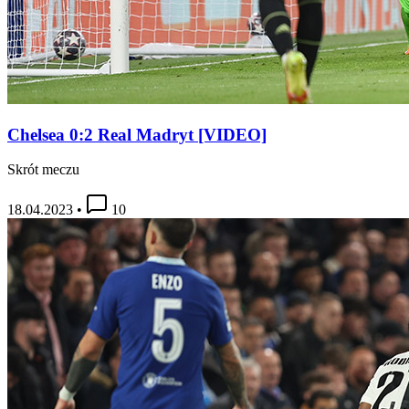
Chelsea 0:2 Real Madryt [VIDEO]
Skrót meczu
18.04.2023
•
10