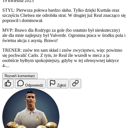
19 kwietnia 2023
STYL: Pierwsza połowa bardzo słaba. Tylko dzięki Kurtuła oraz
szczęściu Chelsea nie odrobiła strat. W drugiej już Real znacząco się
poprawił i dominował.
MVP: Brawo dla Rodrygo za gole (bo ostatnio był nieskuteczny)
ale dla mnie najlepszy był Valverde. Ogromna praca w środku pola i
świetna akcja z asystą. Brawo!
TRENER: znów ten sam skład i znów zwycięstwo, więc powinno
się pochwalić Carlo. Z tym, że Real źle wszedł w mecz a ja
osobiście byłbym spokojniejszy, gdyby w tej ofensywnej taktyce
4-...
Rozwiń komentarz
Odpowiedz
Zgłoś