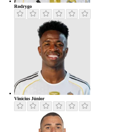
Rodrygo
Vinícius Júnior