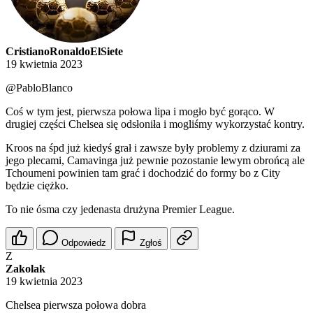
CristianoRonaldoElSiete
19 kwietnia 2023
@PabloBlanco
Coś w tym jest, pierwsza połowa lipa i mogło być gorąco. W
drugiej części Chelsea się odsłoniła i mogliśmy wykorzystać kontry.
Kroos na śpd już kiedyś grał i zawsze były problemy z dziurami za
jego plecami, Camavinga już pewnie pozostanie lewym obrońcą ale
Tchoumeni powinien tam grać i dochodzić do formy bo z City
będzie ciężko.
To nie ósma czy jedenasta drużyna Premier League.
Odpowiedz
Zgłoś
Z
Zakolak
19 kwietnia 2023
Chelsea pierwsza połowa dobra