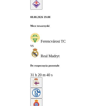
08.08.2026 19:00
Mecz towarzyski
Ferencvárosi TC
vs
Real Madryt
Do rozpoczęcia pozostało
31
h
20
m
39
s