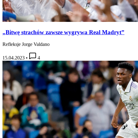
„Bitwę strachów zawsze wygrywa Real Madryt”
Refleksje Jorge Valdano
15.04.2023
•
4