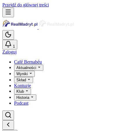
Przejdź do głównej treści
1
Zaloguj
Café Bernabéu
Aktualności
Wyniki
Skład
Kontuzje
Klub
Historia
Podcast