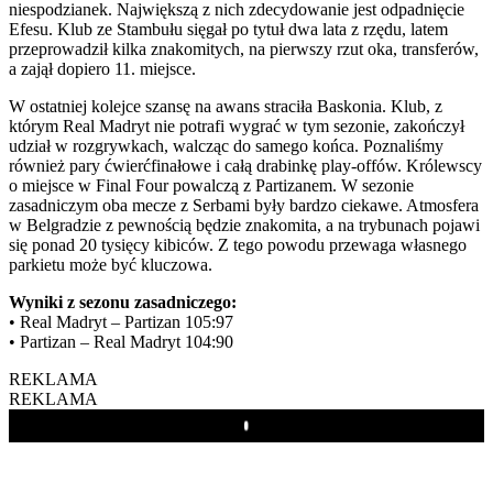
niespodzianek. Największą z nich zdecydowanie jest odpadnięcie
Efesu. Klub ze Stambułu sięgał po tytuł dwa lata z rzędu, latem
przeprowadził kilka znakomitych, na pierwszy rzut oka, transferów,
a zajął dopiero 11. miejsce.
W ostatniej kolejce szansę na awans straciła Baskonia. Klub, z
którym Real Madryt nie potrafi wygrać w tym sezonie, zakończył
udział w rozgrywkach, walcząc do samego końca. Poznaliśmy
również pary ćwierćfinałowe i całą drabinkę play-offów. Królewscy
o miejsce w Final Four powalczą z Partizanem. W sezonie
zasadniczym oba mecze z Serbami były bardzo ciekawe. Atmosfera
w Belgradzie z pewnością będzie znakomita, a na trybunach pojawi
się ponad 20 tysięcy kibiców. Z tego powodu przewaga własnego
parkietu może być kluczowa.
Wyniki z sezonu zasadniczego:
• Real Madryt – Partizan 105:97
• Partizan – Real Madryt 104:90
REKLAMA
REKLAMA
Play