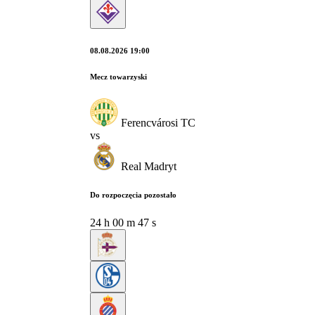
08.08.2026 19:00
Mecz towarzyski
Ferencvárosi TC
vs
Real Madryt
Do rozpoczęcia pozostało
24
h
00
m
46
s