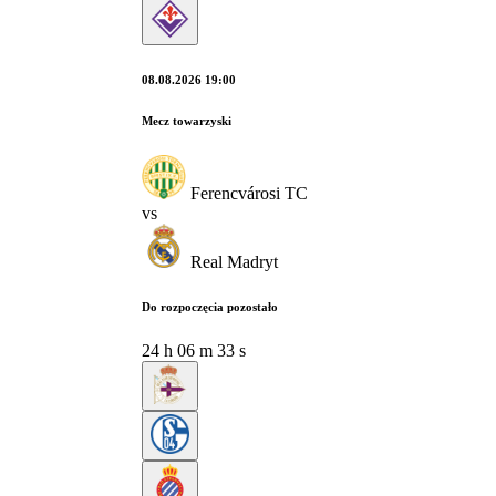
08.08.2026 19:00
Mecz towarzyski
Ferencvárosi TC
vs
Real Madryt
Do rozpoczęcia pozostało
24
h
06
m
32
s