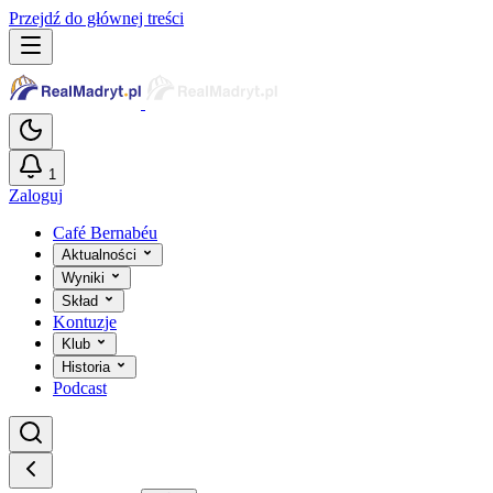
Przejdź do głównej treści
1
Zaloguj
Café Bernabéu
Aktualności
Wyniki
Skład
Kontuzje
Klub
Historia
Podcast