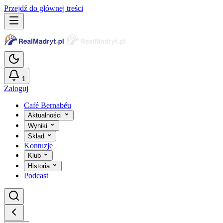
Przejdź do głównej treści
1
Zaloguj
Café Bernabéu
Aktualności
Wyniki
Skład
Kontuzje
Klub
Historia
Podcast