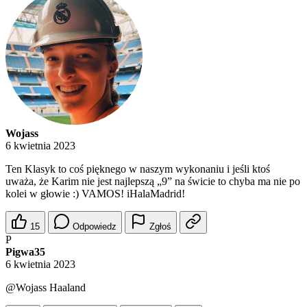
Wojass
6 kwietnia 2023
Ten Klasyk to coś pięknego w naszym wykonaniu i jeśli ktoś
uważa, że Karim nie jest najlepszą „9” na świcie to chyba ma nie po
kolei w głowie :) VAMOS! iHalaMadrid!
15
Odpowiedz
Zgłoś
P
Pigwa35
6 kwietnia 2023
@Wojass
Haaland