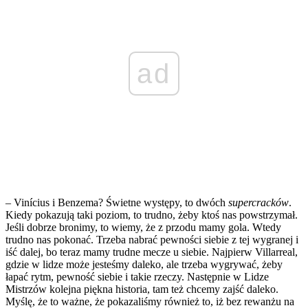
ad
– Vinícius i Benzema? Świetne występy, to dwóch
supercracków
.
Kiedy pokazują taki poziom, to trudno, żeby ktoś nas powstrzymał.
Jeśli dobrze bronimy, to wiemy, że z przodu mamy gola. Wtedy
trudno nas pokonać. Trzeba nabrać pewności siebie z tej wygranej i
iść dalej, bo teraz mamy trudne mecze u siebie. Najpierw Villarreal,
gdzie w lidze może jesteśmy daleko, ale trzeba wygrywać, żeby
łapać rytm, pewność siebie i takie rzeczy. Następnie w Lidze
Mistrzów kolejna piękna historia, tam też chcemy zajść daleko.
Myślę, że to ważne, że pokazaliśmy również to, iż bez rewanżu na