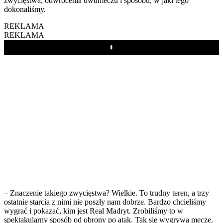
zwycięstwa, odwrócenia dwumeczu i sposobu, w jaki tego
dokonaliśmy.
REKLAMA
REKLAMA
Play
– Znaczenie takiego zwycięstwa? Wielkie. To trudny teren, a trzy
ostatnie starcia z nimi nie poszły nam dobrze. Bardzo chcieliśmy
wygrać i pokazać, kim jest Real Madryt. Zrobiliśmy to w
spektakularny sposób od obrony po atak. Tak się wygrywa mecze.