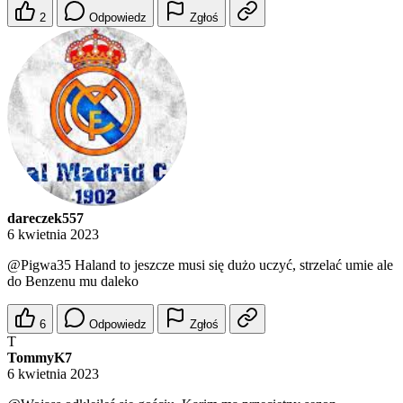
2
Odpowiedz
Zgłoś
dareczek557
6 kwietnia 2023
@Pigwa35
Haland to jeszcze musi się dużo uczyć, strzelać umie ale
do Benzenu mu daleko
6
Odpowiedz
Zgłoś
T
TommyK7
6 kwietnia 2023