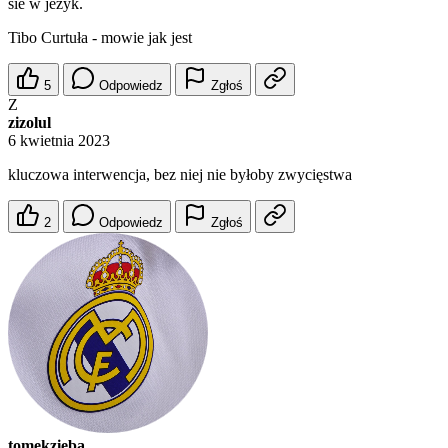
sie w jezyk.
Tibo Curtuła - mowie jak jest
5
Odpowiedz
Zgłoś
Z
zizolul
6 kwietnia 2023
kluczowa interwencja, bez niej nie byłoby zwycięstwa
2
Odpowiedz
Zgłoś
tomekzieba