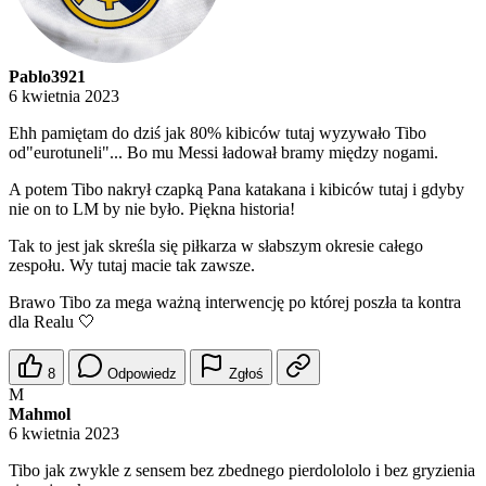
Pablo3921
6 kwietnia 2023
Ehh pamiętam do dziś jak 80% kibiców tutaj wyzywało Tibo
od"eurotuneli"... Bo mu Messi ładował bramy między nogami.
A potem Tibo nakrył czapką Pana katakana i kibiców tutaj i gdyby
nie on to LM by nie było. Piękna historia!
Tak to jest jak skreśla się piłkarza w słabszym okresie całego
zespołu. Wy tutaj macie tak zawsze.
Brawo Tibo za mega ważną interwencję po której poszła ta kontra
dla Realu 🤍
8
Odpowiedz
Zgłoś
M
Mahmol
6 kwietnia 2023
Tibo jak zwykle z sensem bez zbednego pierdolololo i bez gryzienia