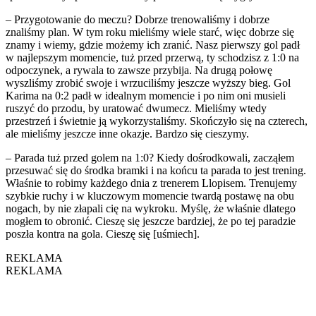
– Przygotowanie do meczu? Dobrze trenowaliśmy i dobrze
znaliśmy plan. W tym roku mieliśmy wiele starć, więc dobrze się
znamy i wiemy, gdzie możemy ich zranić. Nasz pierwszy gol padł
w najlepszym momencie, tuż przed przerwą, ty schodzisz z 1:0 na
odpoczynek, a rywala to zawsze przybija. Na drugą połowę
wyszliśmy zrobić swoje i wrzuciliśmy jeszcze wyższy bieg. Gol
Karima na 0:2 padł w idealnym momencie i po nim oni musieli
ruszyć do przodu, by uratować dwumecz. Mieliśmy wtedy
przestrzeń i świetnie ją wykorzystaliśmy. Skończyło się na czterech,
ale mieliśmy jeszcze inne okazje. Bardzo się cieszymy.
– Parada tuż przed golem na 1:0? Kiedy dośrodkowali, zacząłem
przesuwać się do środka bramki i na końcu ta parada to jest trening.
Właśnie to robimy każdego dnia z trenerem Llopisem. Trenujemy
szybkie ruchy i w kluczowym momencie twardą postawę na obu
nogach, by nie złapali cię na wykroku. Myślę, że właśnie dlatego
mogłem to obronić. Cieszę się jeszcze bardziej, że po tej paradzie
poszła kontra na gola. Cieszę się [uśmiech].
REKLAMA
REKLAMA