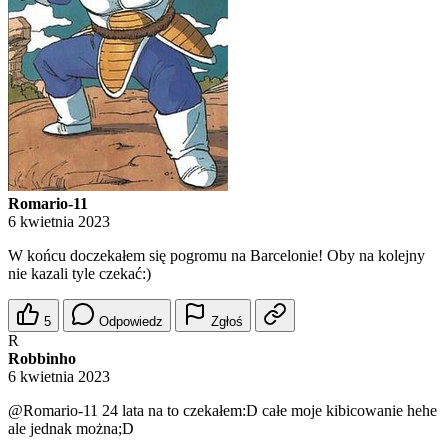
Romario-11
6 kwietnia 2023
W końcu doczekałem się pogromu na Barcelonie! Oby na kolejny
nie kazali tyle czekać:)
5
Odpowiedz
Zgłoś
R
Robbinho
6 kwietnia 2023
@Romario-11
24 lata na to czekałem:D całe moje kibicowanie hehe
ale jednak można;D