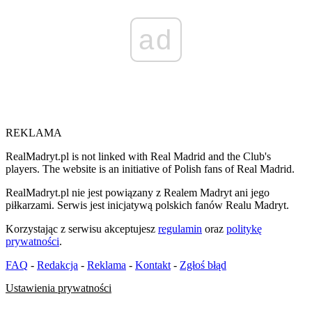
ad
REKLAMA
RealMadryt.pl is not linked with Real Madrid and the Club's
players. The website is an initiative of Polish fans of Real Madrid.
RealMadryt.pl nie jest powiązany z Realem Madryt ani jego
piłkarzami. Serwis jest inicjatywą polskich fanów Realu Madryt.
Korzystając z serwisu akceptujesz
regulamin
oraz
politykę
prywatności
.
FAQ
-
Redakcja
-
Reklama
-
Kontakt
-
Zgłoś błąd
Ustawienia prywatności