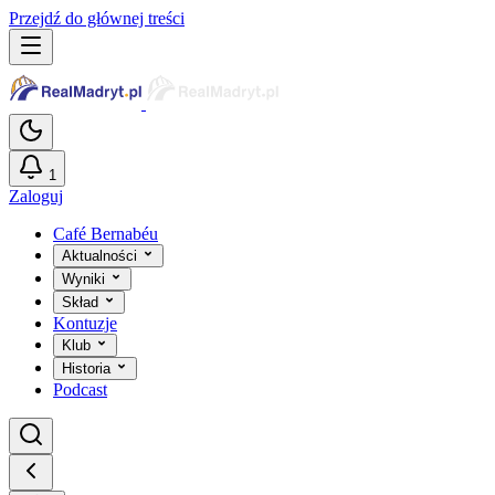
Przejdź do głównej treści
1
Zaloguj
Café Bernabéu
Aktualności
Wyniki
Skład
Kontuzje
Klub
Historia
Podcast