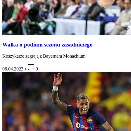
Walka o podium sezonu zasadniczego
Koszykarze zagrają z Bayernem Monachium
06.04.2023
•
0