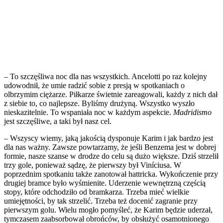
– To szczęśliwa noc dla nas wszystkich. Ancelotti po raz kolejny
udowodnił, że umie radzić sobie z presją w spotkaniach o
olbrzymim ciężarze. Piłkarze świetnie zareagowali, każdy z nich dał
z siebie to, co najlepsze. Byliśmy drużyną. Wszystko wyszło
nieskazitelnie. To wspaniała noc w każdym aspekcie.
Madridismo
jest szczęśliwe, a taki był nasz cel.
– Wszyscy wiemy, jaką jakością dysponuje Karim i jak bardzo jest
dla nas ważny. Zawsze powtarzamy, że jeśli Benzema jest w dobrej
formie, nasze szanse w drodze do celu są dużo większe. Dziś strzelił
trzy gole, ponieważ sądzę, że pierwszy był Viníciusa. W
poprzednim spotkaniu także zanotował hattricka. Wykończenie przy
drugiej bramce było wyśmienite. Uderzenie wewnętrzną częścią
stopy, które odchodziło od bramkarza. Trzeba mieć wielkie
umiejętności, by tak strzelić. Trzeba też docenić zagranie przy
pierwszym golu. Wielu mogło pomyśleć, że Karim będzie uderzał,
tymczasem zaabsorbował obrońców, by obsłużyć osamotnionego