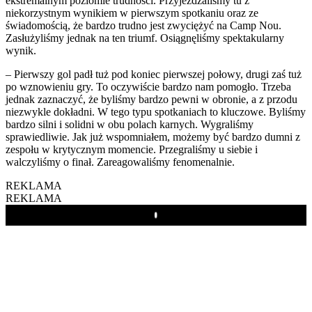
ekstremalnym poziomie trudności. Przyjeżdżaliśmy tu z
niekorzystnym wynikiem w pierwszym spotkaniu oraz ze
świadomością, że bardzo trudno jest zwyciężyć na Camp Nou.
Zasłużyliśmy jednak na ten triumf. Osiągnęliśmy spektakularny
wynik.
– Pierwszy gol padł tuż pod koniec pierwszej połowy, drugi zaś tuż
po wznowieniu gry. To oczywiście bardzo nam pomogło. Trzeba
jednak zaznaczyć, że byliśmy bardzo pewni w obronie, a z przodu
niezwykle dokładni. W tego typu spotkaniach to kluczowe. Byliśmy
bardzo silni i solidni w obu polach karnych. Wygraliśmy
sprawiedliwie. Jak już wspomniałem, możemy być bardzo dumni z
zespołu w krytycznym momencie. Przegraliśmy u siebie i
walczyliśmy o finał. Zareagowaliśmy fenomenalnie.
REKLAMA
REKLAMA
Play