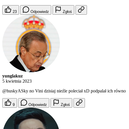
23
Odpowiedz
Zgłoś
yunglakuz
5 kwietnia 2023
@huskyASky
no Vini dzisiaj nieźle poleciał xD podpalał ich równo
9
Odpowiedz
Zgłoś