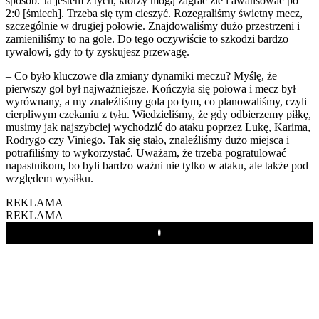
sposób. Ja jestem z tych, którzy mogą zagrać źle i awansować po
2:0 [śmiech]. Trzeba się tym cieszyć. Rozegraliśmy świetny mecz,
szczególnie w drugiej połowie. Znajdowaliśmy dużo przestrzeni i
zamieniliśmy to na gole. Do tego oczywiście to szkodzi bardzo
rywalowi, gdy to ty zyskujesz przewagę.
– Co było kluczowe dla zmiany dynamiki meczu? Myślę, że
pierwszy gol był najważniejsze. Kończyła się połowa i mecz był
wyrównany, a my znaleźliśmy gola po tym, co planowaliśmy, czyli
cierpliwym czekaniu z tyłu. Wiedzieliśmy, że gdy odbierzemy piłkę,
musimy jak najszybciej wychodzić do ataku poprzez Lukę, Karima,
Rodrygo czy Viniego. Tak się stało, znaleźliśmy dużo miejsca i
potrafiliśmy to wykorzystać. Uważam, że trzeba pogratulować
napastnikom, bo byli bardzo ważni nie tylko w ataku, ale także pod
względem wysiłku.
REKLAMA
REKLAMA
Play