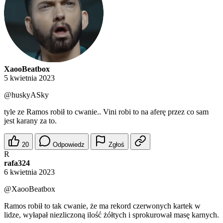
XaooBeatbox
5 kwietnia 2023
@huskyASky
tyle ze Ramos robił to cwanie.. Vini robi to na aferę przez co sam
jest karany za to.
20
Odpowiedz
Zgłoś
R
rafa324
6 kwietnia 2023
@XaooBeatbox
Ramos robił to tak cwanie, że ma rekord czerwonych kartek w
lidze, wyłapał niezliczoną ilość żółtych i sprokurował masę karnych.