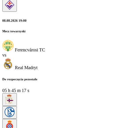
08.08.2026 19:00
Mecz towarzyski
Ferencvárosi TC
vs
Real Madryt
Do rozpoczęcia pozostało
05
h
45
m
15
s