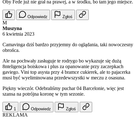
Oby Fede już nie grał na prawej, a w środku, bo tam jego miejsce.
Odpowiedz
Zgłoś
M
Muszyna
6 kwietnia 2023
Camavinga dziś bardzo przyjemny do oglądania, taki nowoczesny
obrońca.
Ale na pochwały zasługuje te rodrygo bo wykazuje się dużą
8nteligencja boiskowa i plus za opanowanie przy zaczepkach
gaviego. Vini top asysta przy 4 bramce cukierek, ale to pajacerka
musi być wyeliminowana przedewszystki w meczu z osasuna.
Piękny wieczór. Odebraliśmy puchar 04 Barcelonie, więc jest
szansa na potrójna koronę w tym sezonie.
1
Odpowiedz
Zgłoś
REKLAMA