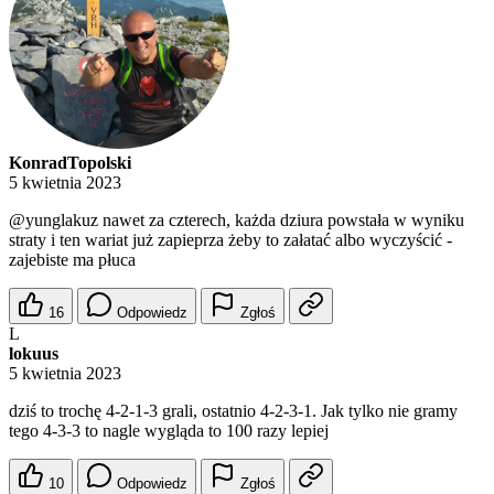
KonradTopolski
5 kwietnia 2023
@yunglakuz
nawet za czterech, każda dziura powstała w wyniku
straty i ten wariat już zapieprza żeby to załatać albo wyczyścić -
zajebiste ma płuca
16
Odpowiedz
Zgłoś
L
lokuus
5 kwietnia 2023
dziś to trochę 4-2-1-3 grali, ostatnio 4-2-3-1. Jak tylko nie gramy
tego 4-3-3 to nagle wygląda to 100 razy lepiej
10
Odpowiedz
Zgłoś