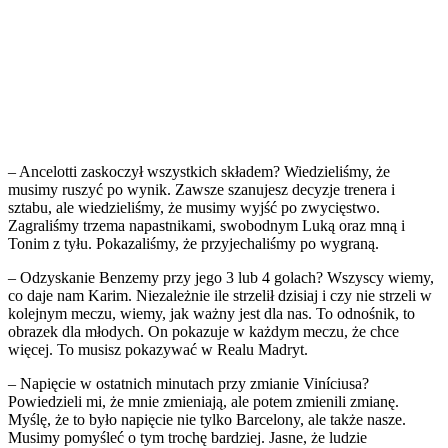
– Ancelotti zaskoczył wszystkich składem? Wiedzieliśmy, że
musimy ruszyć po wynik. Zawsze szanujesz decyzje trenera i
sztabu, ale wiedzieliśmy, że musimy wyjść po zwycięstwo.
Zagraliśmy trzema napastnikami, swobodnym Luką oraz mną i
Tonim z tyłu. Pokazaliśmy, że przyjechaliśmy po wygraną.
– Odzyskanie Benzemy przy jego 3 lub 4 golach? Wszyscy wiemy,
co daje nam Karim. Niezależnie ile strzelił dzisiaj i czy nie strzeli w
kolejnym meczu, wiemy, jak ważny jest dla nas. To odnośnik, to
obrazek dla młodych. On pokazuje w każdym meczu, że chce
więcej. To musisz pokazywać w Realu Madryt.
– Napięcie w ostatnich minutach przy zmianie Viníciusa?
Powiedzieli mi, że mnie zmieniają, ale potem zmienili zmianę.
Myślę, że to było napięcie nie tylko Barcelony, ale także nasze.
Musimy pomyśleć o tym trochę bardziej. Jasne, że ludzie