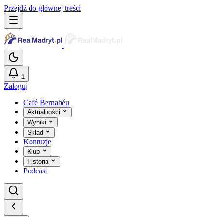
Przejdź do głównej treści
1
Zaloguj
Café Bernabéu
Aktualności
Wyniki
Skład
Kontuzje
Klub
Historia
Podcast