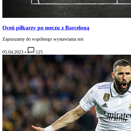
Oceń piłkarzy po meczu z Barceloną
Zapraszamy do wspólnego wystawiania not
05.04.2023
•
125