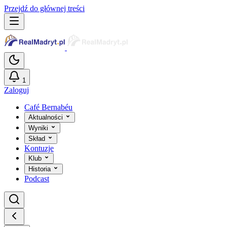
Przejdź do głównej treści
1
Zaloguj
Café Bernabéu
Aktualności
Wyniki
Skład
Kontuzje
Klub
Historia
Podcast