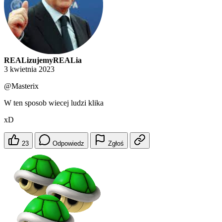
REALizujemyREALia
3 kwietnia 2023
@Masterix
W ten sposob wiecej ludzi klika
xD
23
Odpowiedz
Zgłoś