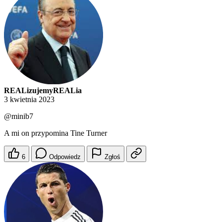
REALizujemyREALia
3 kwietnia 2023
@minib7
A mi on przypomina Tine Turner
6
Odpowiedz
Zgłoś