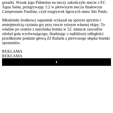
porażki. Wszak jego Palmeiras na tarczy zakończyło starcie z EC
Água Santa, przegrywając 1:2 w pierwszym meczu finałowym
Campeonato Paulista
, czyli rozgrywek ligowych stanu São Paulo.
Młodziutki środkowy napastnik wykazał się sporym sprytem i
umiejętnością czytania gry przy rzucie rożnym własnej ekipy. To
właśnie po centrze z narożnika boiska w 52. minucie zawodów
zdobył gola wyrównującego, finalizując z najbliższej odległości
przedłużone podanie głową Zé Rafaela z pierwszego słupka bramki
oponentów.
REKLAMA
REKLAMA
Play