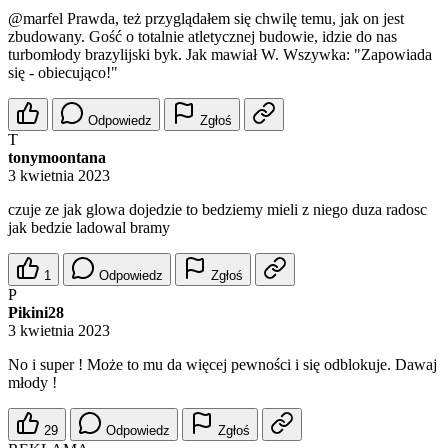
@marfel
Prawda, też przyglądałem się chwilę temu, jak on jest
zbudowany. Gość o totalnie atletycznej budowie, idzie do nas
turbomłody brazylijski byk. Jak mawiał W. Wszywka: "Zapowiada
się - obiecująco!"
Odpowiedz
Zgłoś
T
tonymoontana
3 kwietnia 2023
czuje ze jak glowa dojedzie to bedziemy mieli z niego duza radosc
jak bedzie ladowal bramy
1
Odpowiedz
Zgłoś
P
Pikini28
3 kwietnia 2023
No i super ! Może to mu da więcej pewności i się odblokuje. Dawaj
młody !
29
Odpowiedz
Zgłoś