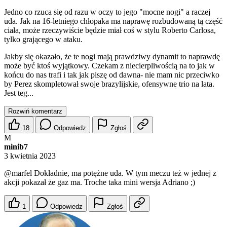
Jedno co rzuca się od razu w oczy to jego "mocne nogi" a raczej
uda. Jak na 16-letniego chłopaka ma naprawę rozbudowaną tą część
ciała, może rzeczywiście będzie miał coś w stylu Roberto Carlosa,
tylko grającego w ataku.
Jakby się okazało, że te nogi mają prawdziwy dynamit to naprawdę
może być ktoś wyjątkowy. Czekam z niecierpliwością na to jak w
końcu do nas trafi i tak jak piszę od dawna- nie mam nic przeciwko
by Perez skompletował swoje brazylijskie, ofensywne trio na lata.
Jest teg...
Rozwiń komentarz
18
Odpowiedz
Zgłoś
M
minib7
3 kwietnia 2023
@marfel
Dokładnie, ma potężne uda. W tym meczu też w jednej z
akcji pokazał że gaz ma. Troche taka mini wersja Adriano ;)
1
Odpowiedz
Zgłoś