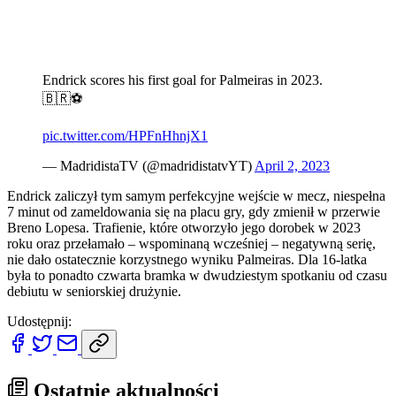
Endrick scores his first goal for Palmeiras in 2023.
🇧🇷⚽️
pic.twitter.com/HPFnHhnjX1
— MadridistaTV (@madridistatvYT)
April 2, 2023
Endrick zaliczył tym samym perfekcyjne wejście w mecz, niespełna
7 minut od zameldowania się na placu gry, gdy zmienił w przerwie
Breno Lopesa. Trafienie, które otworzyło jego dorobek w 2023
roku oraz przełamało – wspominaną wcześniej – negatywną serię,
nie dało ostatecznie korzystnego wyniku Palmeiras. Dla 16-latka
była to ponadto czwarta bramka w dwudziestym spotkaniu od czasu
debiutu w seniorskiej drużynie.
Udostępnij:
Ostatnie aktualności