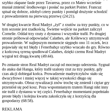
szybko złapane faule przez Tavaresa, przez co Mateo wcześnie
musiał zmienić środkowego i posłać na parkiet Poirier. Francuz
spisał się dobrze, zdobył cztery punkty i pomógł drużynie schodzić
z prowadzeniem na pierwszą przerwę (24:21).
W drugiej kwarcie Real Madryt „żył” z rzutów za trzy punkty, co w
tym sezonie jest rzadkością. Świetne wejście na parkiet zaliczył
Cornelie. Oddał trzy rzuty z dystansu i wszystkie trafił. Po drugiej
stronie próbował odpowiadać Calathes, ale Królewscy utrzymywali
prowadzenie. W najlepszym momencie sięgnęło ono 11 oczek, lecz
pojawiały się też błędy i Fenerbahçe szybko wracało do gry. Równo
z końcową syreną spudłował Calathes, dzięki czemu Real Madryt
wygrał też drugą kwartę (49:44).
Po zmianie stron Real Madryt zaczął od mocnego uderzenia. Sygnał
do ataku dał Hanga, który trafił szalony rzut za trzy punkty, gdy
czas akcji dobiegał końca. Prowadzenie madrytczyków stało się
dwucyfrowe i mniej więcej w takiej wysokości długo się
utrzymywało. Obraz rywalizacji znów trochę się zmienił i ciężar gry
przeniósł się pod kosz. Poza wspomnianym rzutem Hangi nikt inny
nie trafił z dystansu w tej części. Fenerbahçe momentami popełniało
proste błędy i kolejna kwarta zakończyła się z korzyścią dla
gospodarzy (68:58).
REKLAMA