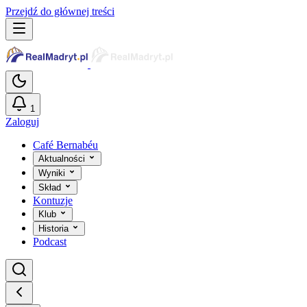
Przejdź do głównej treści
1
Zaloguj
Café Bernabéu
Aktualności
Wyniki
Skład
Kontuzje
Klub
Historia
Podcast