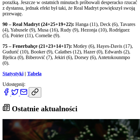
porażką. Jeszcze w ostatnich minutach próbowali desperacko rzucać
z dystansu, jednak efekt był taki, że Real Madryt powiększył swoją
przewagę.
90 – Real Madryt (24+25+19+22):
Hanga (11), Deck (6), Tavares
(4), Yabusele (9), Musa (16), Rudy (9), Hezonja (10), Rodríguez
(5), Poirier (11), Cornelie (9).
75 – Fenerbahçe (21+23+14+17):
Motley (6), Hayes-Davis (17),
Gudurić (10), Booker (9), Calathes (12), Hazer (0), Edwards (2),
Bjelica (0), Biberović (7), Jekiri (6), Dorsey (6), Antetokounmpo
(0).
Statystyki
|
Tabela
Udostępnij:
Ostatnie aktualności