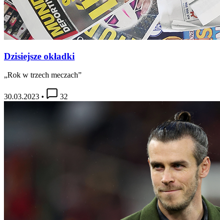
Dzisiejsze okładki
„Rok w trzech meczach”
30.03.2023
•
32