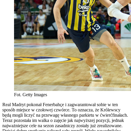
Fot. Getty Images
Real Madryt pokonał Fenerbahçe i zagwarantował sobie w ten
sposób miejsce w czołowej czwórce. To oznacza, że Królewscy
będą mogli liczyć na przewagę własnego parkietu w ćwierćfinałach.
Teraz pozostała im walka o zajęcie jak najwyższej pozycji, jednak
najważniejsze cele na sezon zasadniczy zostały już zrealizowane.
Dzisiaj dobre spotkanie zaliczył cały zespół. Wielu zawodników