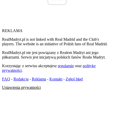
REKLAMA
RealMadryt.pl is not linked with Real Madrid and the Club's
players. The website is an initiative of Polish fans of Real Madrid.
RealMadryt.pl nie jest powiązany z Realem Madryt ani jego
piłkarzami. Serwis jest inicjatywą polskich fanów Realu Madryt.
Korzystając z serwisu akceptujesz
regulamin
oraz
politykę
prywatności
.
FAQ
-
Redakcja
-
Reklama
-
Kontakt
-
Zgłoś błąd
Ustawienia prywatności