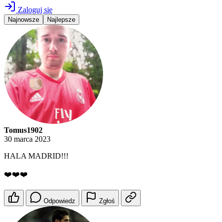
Zaloguj się
Najnowsze
Najlepsze
Tomus1902
30 marca 2023
HALA MADRID!!!
❤️❤️❤️
Odpowiedz
Zgłoś