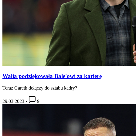
Walia podziękowała Bale'owi za karierę
Teraz Gareth dołączy do sztabu kadry?
29.03.2023
•
9