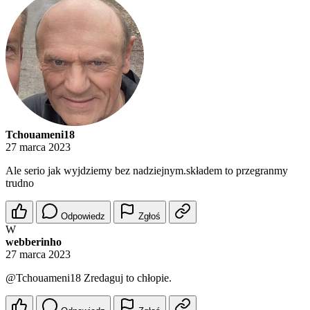
Tchouameni18
27 marca 2023
Ale serio jak wyjdziemy bez nadziejnym.składem to przegranmy
trudno
Odpowiedz
Zgłoś
W
webberinho
27 marca 2023
@Tchouameni18
Zredaguj to chłopie.