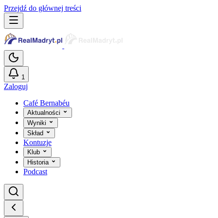
Przejdź do głównej treści
1
Zaloguj
Café Bernabéu
Aktualności
Wyniki
Skład
Kontuzje
Klub
Historia
Podcast