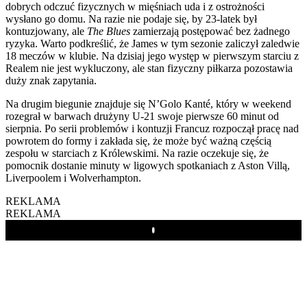
dobrych odczuć fizycznych w mięśniach uda i z ostrożności
wysłano go domu. Na razie nie podaje się, by 23-latek był
kontuzjowany, ale
The Blues
zamierzają postępować bez żadnego
ryzyka. Warto podkreślić, że James w tym sezonie zaliczył zaledwie
18 meczów w klubie. Na dzisiaj jego występ w pierwszym starciu z
Realem nie jest wykluczony, ale stan fizyczny piłkarza pozostawia
duży znak zapytania.
Na drugim biegunie znajduje się N’Golo Kanté, który w weekend
rozegrał w barwach drużyny U-21 swoje pierwsze 60 minut od
sierpnia. Po serii problemów i kontuzji Francuz rozpoczął pracę nad
powrotem do formy i zakłada się, że może być ważną częścią
zespołu w starciach z Królewskimi. Na razie oczekuje się, że
pomocnik dostanie minuty w ligowych spotkaniach z Aston Villą,
Liverpoolem i Wolverhampton.
REKLAMA
REKLAMA
Play