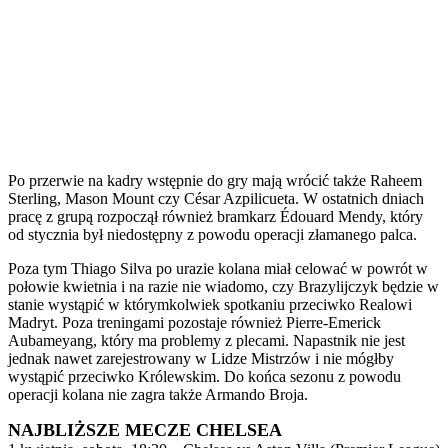
Po przerwie na kadry wstępnie do gry mają wrócić także Raheem
Sterling, Mason Mount czy César Azpilicueta. W ostatnich dniach
pracę z grupą rozpoczął również bramkarz Édouard Mendy, który
od stycznia był niedostępny z powodu operacji złamanego palca.
Poza tym Thiago Silva po urazie kolana miał celować w powrót w
połowie kwietnia i na razie nie wiadomo, czy Brazylijczyk będzie w
stanie wystąpić w którymkolwiek spotkaniu przeciwko Realowi
Madryt. Poza treningami pozostaje również Pierre-Emerick
Aubameyang, który ma problemy z plecami. Napastnik nie jest
jednak nawet zarejestrowany w Lidze Mistrzów i nie mógłby
wystąpić przeciwko Królewskim. Do końca sezonu z powodu
operacji kolana nie zagra także Armando Broja.
NAJBLIŻSZE MECZE CHELSEA