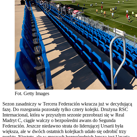
Fot. Getty Images
Sezon zasadniczy w Tercera Federación wkracza już w decydującą
fazę. Do rozegrania pozostały tylko cztery kolejki. Drużyna RSC
Internacional, która w przyszłym sezonie przeobrazi się w Real
Madryt C, ciągle walczy o bezpośredni awans do Segunda
Federación. Jeszcze niedawno strata do liderującej Ursarii była
większa, ale w dwóch ostatnich kolejkach udało się odrobić trzy
punkty. Niestety, ale w meczach bezpośrednich lepsza jest Ursaria,