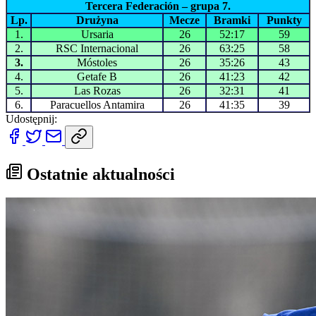
Tercera Federación – grupa 7.
Lp.
Drużyna
Mecze
Bramki
Punkty
1.
Ursaria
26
52:17
59
2.
RSC Internacional
26
63:25
58
3.
Móstoles
26
35:26
43
4.
Getafe B
26
41:23
42
5.
Las Rozas
26
32:31
41
6.
Paracuellos Antamira
26
41:35
39
Udostępnij:
Ostatnie aktualności