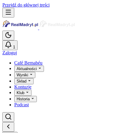
Przejdź do głównej treści
1
Zaloguj
Café Bernabéu
Aktualności
Wyniki
Skład
Kontuzje
Klub
Historia
Podcast