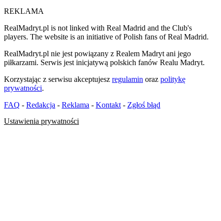
REKLAMA
RealMadryt.pl is not linked with Real Madrid and the Club's
players. The website is an initiative of Polish fans of Real Madrid.
RealMadryt.pl nie jest powiązany z Realem Madryt ani jego
piłkarzami. Serwis jest inicjatywą polskich fanów Realu Madryt.
Korzystając z serwisu akceptujesz
regulamin
oraz
politykę
prywatności
.
FAQ
-
Redakcja
-
Reklama
-
Kontakt
-
Zgłoś błąd
Ustawienia prywatności