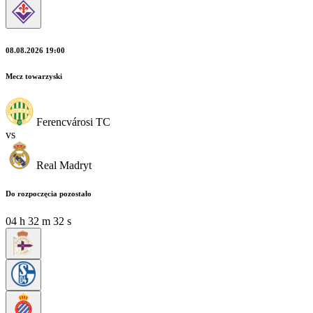
08.08.2026 19:00
Mecz towarzyski
Ferencvárosi TC
vs
Real Madryt
Do rozpoczęcia pozostało
04
h
32
m
31
s