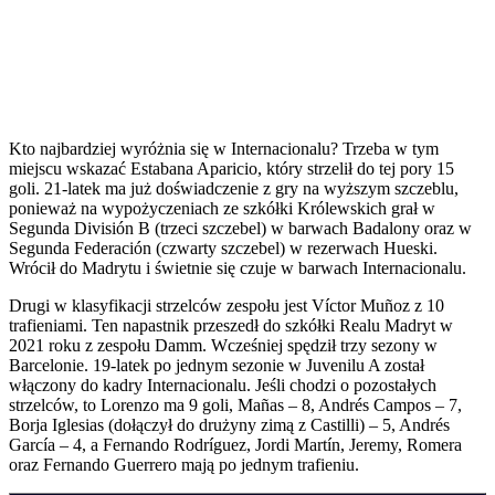
Kto najbardziej wyróżnia się w Internacionalu? Trzeba w tym
miejscu wskazać Estabana Aparicio, który strzelił do tej pory 15
goli. 21-latek ma już doświadczenie z gry na wyższym szczeblu,
ponieważ na wypożyczeniach ze szkółki Królewskich grał w
Segunda División B (trzeci szczebel) w barwach Badalony oraz w
Segunda Federación (czwarty szczebel) w rezerwach Hueski.
Wrócił do Madrytu i świetnie się czuje w barwach Internacionalu.
Drugi w klasyfikacji strzelców zespołu jest Víctor Muñoz z 10
trafieniami. Ten napastnik przeszedł do szkółki Realu Madryt w
2021 roku z zespołu Damm. Wcześniej spędził trzy sezony w
Barcelonie. 19-latek po jednym sezonie w Juvenilu A został
włączony do kadry Internacionalu. Jeśli chodzi o pozostałych
strzelców, to Lorenzo ma 9 goli, Mañas – 8, Andrés Campos – 7,
Borja Iglesias (dołączył do drużyny zimą z Castilli) – 5, Andrés
García – 4, a Fernando Rodríguez, Jordi Martín, Jeremy, Romera
oraz Fernando Guerrero mają po jednym trafieniu.