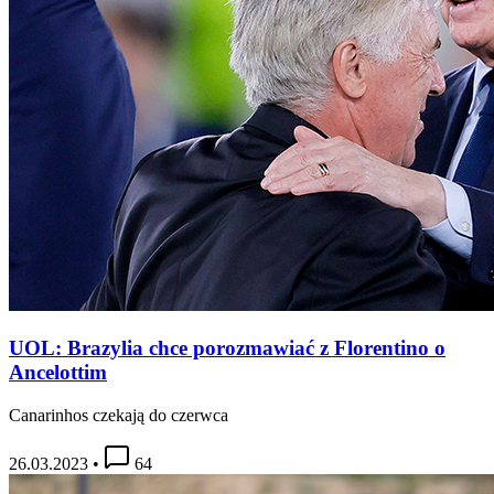
UOL: Brazylia chce porozmawiać z Florentino o
Ancelottim
Canarinhos czekają do czerwca
26.03.2023
•
64