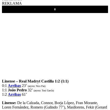
REKLAMA
Play
Linense – Real Madryt Castilla 1:2 (1:1)
0:1
Arribas
23’
(asysta: Nico Paz)
1:1
João Pedro
32’
(asysta: Toni García)
1:2
Arribas
61’
Linense:
De la Calzada, Connor, Borja López, Fran Morante,
Loren Fernández, Romero (Galindo 77’), Masllorens, Fekir (Gerard