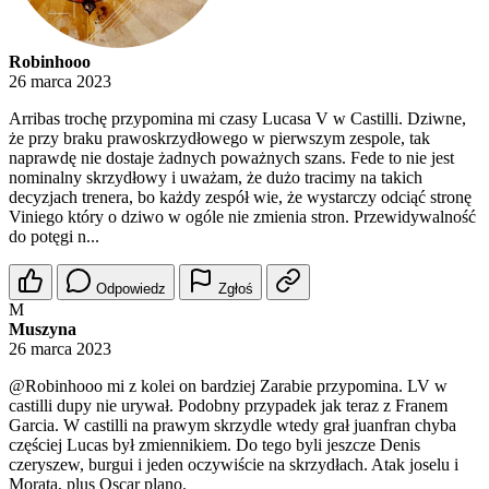
Robinhooo
26 marca 2023
Arribas trochę przypomina mi czasy Lucasa V w Castilli. Dziwne,
że przy braku prawoskrzydłowego w pierwszym zespole, tak
naprawdę nie dostaje żadnych poważnych szans. Fede to nie jest
nominalny skrzydłowy i uważam, że dużo tracimy na takich
decyzjach trenera, bo każdy zespół wie, że wystarczy odciąć stronę
Viniego który o dziwo w ogóle nie zmienia stron. Przewidywalność
do potęgi n...
Odpowiedz
Zgłoś
M
Muszyna
26 marca 2023
@Robinhooo
mi z kolei on bardziej Zarabie przypomina. LV w
castilli dupy nie urywał. Podobny przypadek jak teraz z Franem
Garcia. W castilli na prawym skrzydle wtedy grał juanfran chyba
częściej Lucas był zmiennikiem. Do tego byli jeszcze Denis
czeryszew, burgui i jeden oczywiście na skrzydłach. Atak joselu i
Morata, plus Oscar plano.