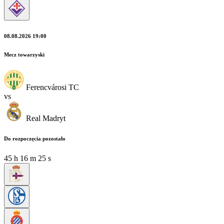
08.08.2026 19:00
Mecz towarzyski
Ferencvárosi TC
vs
Real Madryt
Do rozpoczęcia pozostało
45
h
16
m
23
s