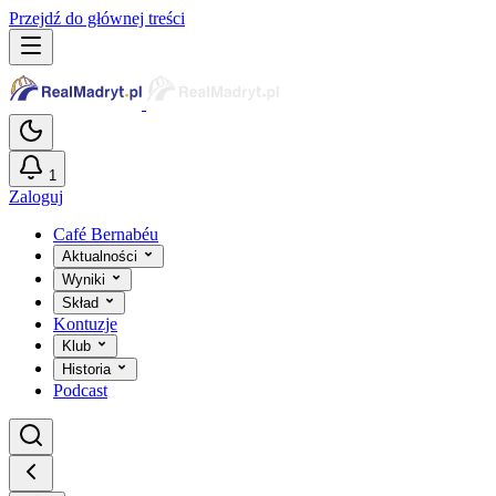
Przejdź do głównej treści
1
Zaloguj
Café Bernabéu
Aktualności
Wyniki
Skład
Kontuzje
Klub
Historia
Podcast