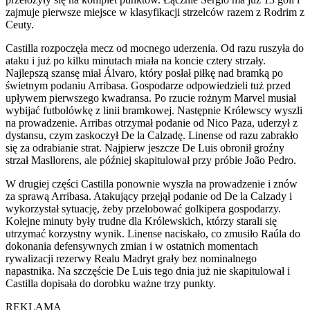
zajmuje pierwsze miejsce w klasyfikacji strzelców razem z Rodrim z
Ceuty.
Castilla rozpoczęła mecz od mocnego uderzenia. Od razu ruszyła do
ataku i już po kilku minutach miała na koncie cztery strzały.
Najlepszą szansę miał Álvaro, który posłał piłkę nad bramką po
świetnym podaniu Arribasa. Gospodarze odpowiedzieli tuż przed
upływem pierwszego kwadransa. Po rzucie rożnym Marvel musiał
wybijać futbolówkę z linii bramkowej. Następnie Królewscy wyszli
na prowadzenie. Arribas otrzymał podanie od Nico Paza, uderzył z
dystansu, czym zaskoczył De la Calzadę. Linense od razu zabrakło
się za odrabianie strat. Najpierw jeszcze De Luis obronił groźny
strzał Masllorens, ale później skapitulował przy próbie João Pedro.
W drugiej części Castilla ponownie wyszła na prowadzenie i znów
za sprawą Arribasa. Atakujący przejął podanie od De la Calzady i
wykorzystał sytuację, żeby przelobować golkipera gospodarzy.
Kolejne minuty były trudne dla Królewskich, którzy starali się
utrzymać korzystny wynik. Linense naciskało, co zmusiło Raúla do
dokonania defensywnych zmian i w ostatnich momentach
rywalizacji rezerwy Realu Madryt grały bez nominalnego
napastnika. Na szczęście De Luis tego dnia już nie skapitulował i
Castilla dopisała do dorobku ważne trzy punkty.
REKLAMA