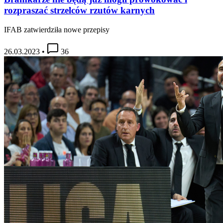
rozpraszać strzelców rzutów karnych
IFAB zatwierdziła nowe przepisy
26.03.2023
•
36