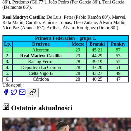
86’), Perdomo (Gil 77’), João Pedro (Fer García 86’), Toni García
(Delmonte 86’).
Real Madryt Castilla:
De Luis, Peter (Pablo Ramón 80’), Marvel,
Rafa Marín, Carrillo, Vinícius Tobias, Theo Zidane, Álvaro Martín,
Nico Paz (Aranda 63’), Arribas, Álvaro Rodríguez (Dotor 80’).
Primera Federación – grupa 1.
Lp.
Drużyna
Mecze
Bramki
Punkty
1.
Alcorcón
29
45:21
57
2.
Real Madryt Castilla
29
44:29
53
3.
Racing Ferrol
28
39:19
52
4.
Deportivo La Coruña
28
37:20
51
5.
Celta Vigo B
28
43:27
49
6.
Córdoba
28
40:25
47
Udostępnij:
Ostatnie aktualności