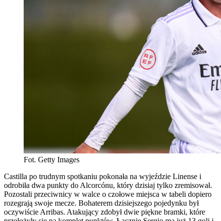
Fot. Getty Images
Castilla po trudnym spotkaniu pokonała na wyjeździe Linense i
odrobiła dwa punkty do Alcorcónu, który dzisiaj tylko zremisował.
Pozostali przeciwnicy w walce o czołowe miejsca w tabeli dopiero
rozegrają swoje mecze. Bohaterem dzisiejszego pojedynku był
oczywiście Arribas. Atakujący zdobył dwie piękne bramki, które
przełożyły się na komplet punktów. Łącznie Sergio ma już 13 goli i