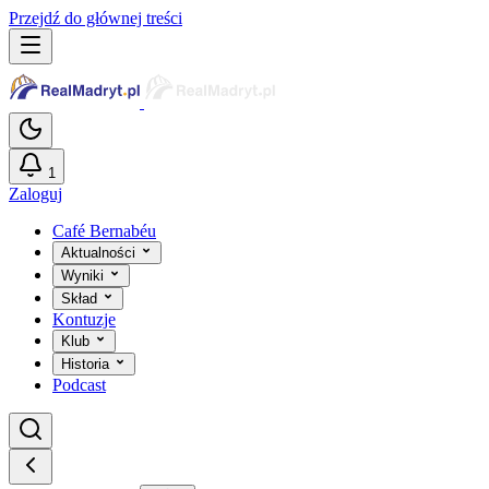
Przejdź do głównej treści
1
Zaloguj
Café Bernabéu
Aktualności
Wyniki
Skład
Kontuzje
Klub
Historia
Podcast