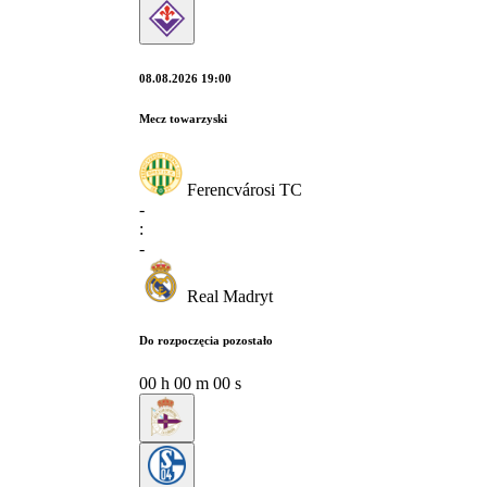
08.08.2026 19:00
Mecz towarzyski
Ferencvárosi TC
-
:
-
Real Madryt
Do rozpoczęcia pozostało
00
h
00
m
00
s