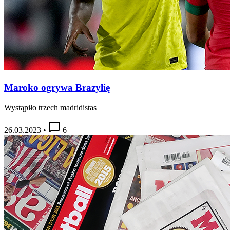
Maroko ogrywa Brazylię
Wystąpiło trzech madridistas
26.03.2023
•
6