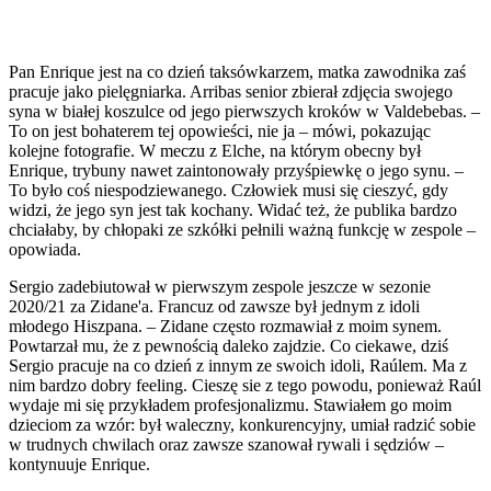
Pan Enrique jest na co dzień taksówkarzem, matka zawodnika zaś
pracuje jako pielęgniarka. Arribas senior zbierał zdjęcia swojego
syna w białej koszulce od jego pierwszych kroków w Valdebebas. –
To on jest bohaterem tej opowieści, nie ja – mówi, pokazując
kolejne fotografie. W meczu z Elche, na którym obecny był
Enrique, trybuny nawet zaintonowały przyśpiewkę o jego synu. –
To było coś niespodziewanego. Człowiek musi się cieszyć, gdy
widzi, że jego syn jest tak kochany. Widać też, że publika bardzo
chciałaby, by chłopaki ze szkółki pełnili ważną funkcję w zespole –
opowiada.
Sergio zadebiutował w pierwszym zespole jeszcze w sezonie
2020/21 za Zidane'a. Francuz od zawsze był jednym z idoli
młodego Hiszpana. – Zidane często rozmawiał z moim synem.
Powtarzał mu, że z pewnością daleko zajdzie. Co ciekawe, dziś
Sergio pracuje na co dzień z innym ze swoich idoli, Raúlem. Ma z
nim bardzo dobry feeling. Cieszę sie z tego powodu, ponieważ Raúl
wydaje mi się przykładem profesjonalizmu. Stawiałem go moim
dzieciom za wzór: był waleczny, konkurencyjny, umiał radzić sobie
w trudnych chwilach oraz zawsze szanował rywali i sędziów –
kontynuuje Enrique.