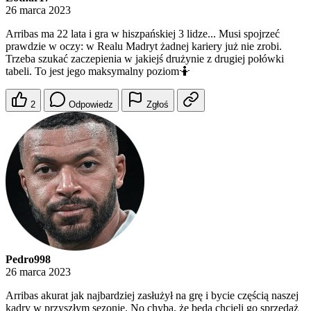
26 marca 2023
Arribas ma 22 lata i gra w hiszpańskiej 3 lidze... Musi spojrzeć
prawdzie w oczy: w Realu Madryt żadnej kariery już nie zrobi.
Trzeba szukać zaczepienia w jakiejś drużynie z drugiej połówki
tabeli. To jest jego maksymalny poziom🤷
2
Odpowiedz
Zgłoś
Pedro998
26 marca 2023
Arribas akurat jak najbardziej zasłużył na grę i bycie częścią naszej
kadry w przyszłym sezonie. No chyba, że będą chcieli go sprzedaż