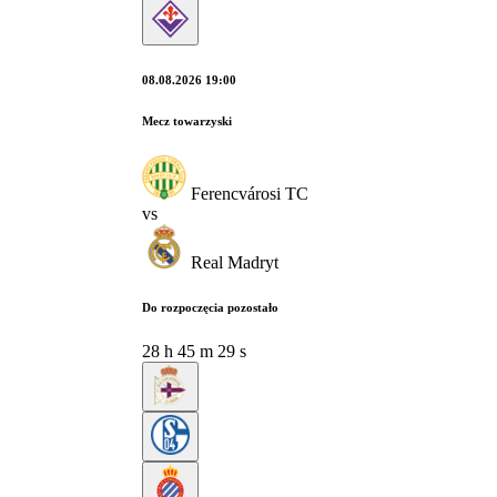
08.08.2026 19:00
Mecz towarzyski
Ferencvárosi TC
vs
Real Madryt
Do rozpoczęcia pozostało
28
h
45
m
28
s