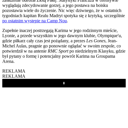
zasłużenie odebrał Złotą Piłkę. Statystyki Francuza w ofensywie
wyglądają zdecydowanie gorzej, a jego postawa na boisku
pozostawia wiele do życzenie. Nic więc dziwnego, że w ostatnich
tygodniach kapitan Realu Madryt spotyka się z krytyką, szczególnie
po ostatnim występie na Camp Nou
.
Zupełnie inaczej postrzegają Karima w jego rodzinnym mieście,
Lyonie, a przede wszystkim w jego dawnym klubie, Olympique'u,
gdzie piłkarz cały czas jest pożądany, a prezes
Les Gones
, Jean-
Michel Aulas, pragnie go ponownie oglądać w swoim zespole, co
potwierdził w na antenie
RMC
Sport
po niedzielnym Klasyku, gdzie
był pytany o formę i potencjalny powrót Karima na Groupama
Arena.
REKLAMA
REKLAMA
Play