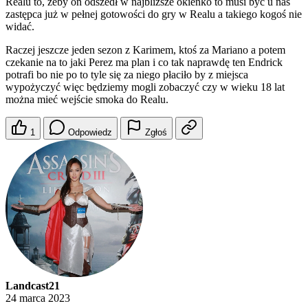
Realu to, żeby on odszedł w najbliższe okienko to musi być u nas
zastępca już w pełnej gotowości do gry w Realu a takiego kogoś nie
widać.
Raczej jeszcze jeden sezon z Karimem, ktoś za Mariano a potem
czekanie na to jaki Perez ma plan i co tak naprawdę ten Endrick
potrafi bo nie po to tyle się za niego płaciło by z miejsca
wypożyczyć więc będziemy mogli zobaczyć czy w wieku 18 lat
można mieć wejście smoka do Realu.
1
Odpowiedz
Zgłoś
Landcast21
24 marca 2023