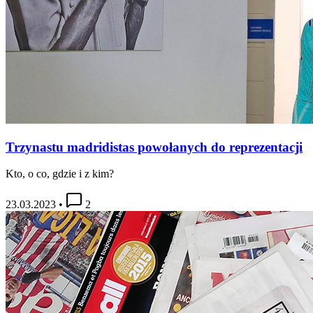
Trzynastu madridistas powołanych do reprezentacji
Kto, o co, gdzie i z kim?
23.03.2023
•
2