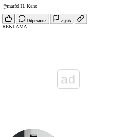
@marfel
H. Kane
Odpowiedz
Zgłoś
REKLAMA
ad