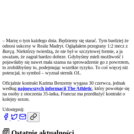
– Marzę o tym każdego dnia. Będziemy się starać. Tym bardziej że
odnosi sukcesy w Realu Madryt. Oglądałem przegrany 1:2 mecz z
Barçą
. Niektórzy twierdzą, że nie był w szczytowej formie, a ja
uważam, że zagrał bardzo dobrze. Gdybyśmy mieli możliwość i
pojawiłaby się nawet mała szansa na sprowadzenie go z powrotem,
to zrobilibyśmy to, podejmując wszelkie ryzyko. To coś więcej niż
potencjał, to symbol – wyznał sternik
OL
.
Oficjalnie kontrakt Karima Benzemy wygasa 30 czerwca, jednak
według
najnowszych informacji The Athletic
, który powołuje się
na osoby z otoczenia 35-latka, Francuz ma przedłużyć kontrakt o
kolejny sezon.
Udostępnij:
Ostatnie aktualności