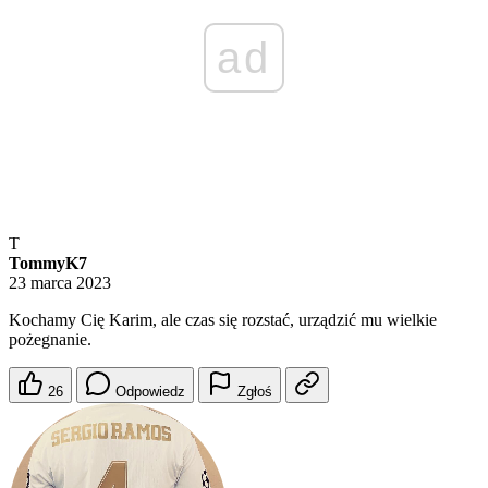
ad
T
TommyK7
23 marca 2023
Kochamy Cię Karim, ale czas się rozstać, urządzić mu wielkie
pożegnanie.
26
Odpowiedz
Zgłoś