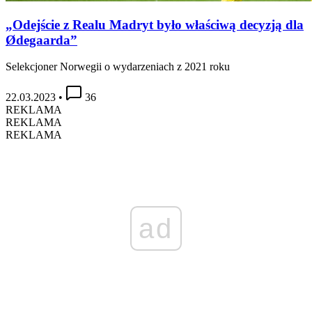
„Odejście z Realu Madryt było właściwą decyzją dla
Ødegaarda”
Selekcjoner Norwegii o wydarzeniach z 2021 roku
22.03.2023
•
36
REKLAMA
REKLAMA
REKLAMA
ad