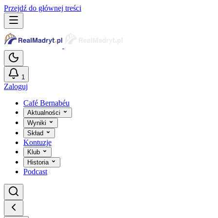
Przejdź do głównej treści
1
Zaloguj
Café Bernabéu
Aktualności
Wyniki
Skład
Kontuzje
Klub
Historia
Podcast