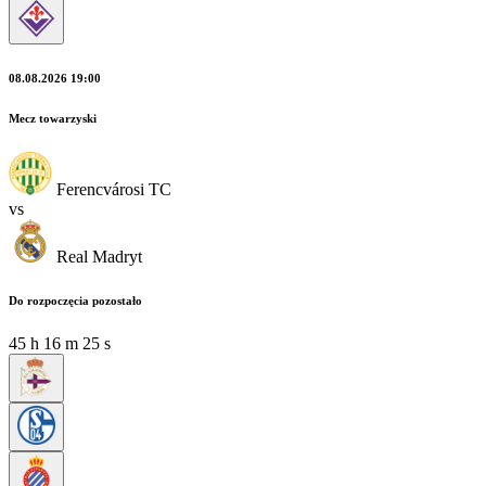
08.08.2026 19:00
Mecz towarzyski
Ferencvárosi TC
vs
Real Madryt
Do rozpoczęcia pozostało
45
h
16
m
24
s