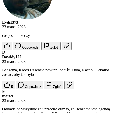
Evdi1373
23 marca 2023
cos jest na rzeczy
Odpowiedz
Zgłoś
D
Dawidy122
23 marca 2023
Benzema, Kroos i Asensio powinni odejść. Luka, Nacho i Ceballos
zostać, oby tak było
5
Odpowiedz
Zgłoś
M
marfel
23 marca 2023
Odkładając wszystkie za i przeciw oraz to, że Benzema jest legendą