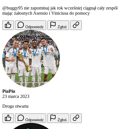
@buggy95
nie zapominaj jak rok wcześniej ciągnął cały zespół
mając żałosnych Asensio i Viniciusa do pomocy
Odpowiedz
Zgłoś
PiaPiu
23 marca 2023
Droga otwarta
Odpowiedz
Zgłoś