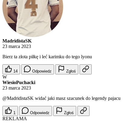
MadridistaSK
23 marca 2023
Bierz ta złota piłkę i leć karimku do tego lyonu
14
Odpowiedz
Zgłoś
W
WiesioPuchacki
23 marca 2023
@MadridistaSK
widać jaki masz szacunek do legendy pajacu
1
Odpowiedz
Zgłoś
REKLAMA