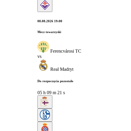
08.08.2026 19:00
Mecz towarzyski
Ferencvárosi TC
vs
Real Madryt
Do rozpoczęcia pozostało
05
h
09
m
20
s