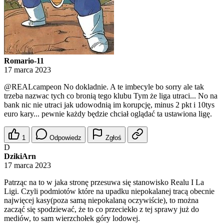
Romario-11
17 marca 2023
@REALcampeon
No dokladnie. A te imbecyle bo sorry ale tak
trzeba nazwac tych co bronią tego klubu Tym że liga utraci... No na
bank nic nie utraci jak udowodnią im korupcję, minus 2 pkt i 10tys
euro kary... pewnie każdy będzie chciał oglądać ta ustawiona ligę.
1
Odpowiedz
Zgłoś
D
DzikiArn
17 marca 2023
Patrząc na to w jaka stronę przesuwa się stanowisko Realu I La
Ligi. Czyli podmiotów które na upadku niepokalanej tracą obecnie
najwięcej kasy(poza samą niepokalaną oczywiście), to można
zacząć się spodziewać, że to co przeciekło z tej sprawy już do
mediów, to sam wierzchołek góry lodowej.