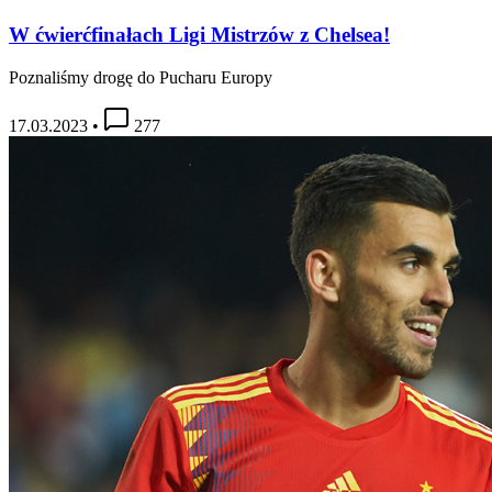
W ćwierćfinałach Ligi Mistrzów z Chelsea!
Poznaliśmy drogę do Pucharu Europy
17.03.2023
•
277