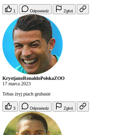
1
Odpowiedz
Zgłoś
KrystjanoRonaldoPolskaZOO
17 marca 2023
Tebas żryj piach grubasie
3
Odpowiedz
Zgłoś