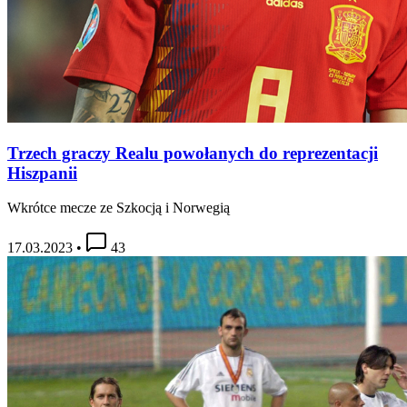
Trzech graczy Realu powołanych do reprezentacji
Hiszpanii
Wkrótce mecze ze Szkocją i Norwegią
17.03.2023
•
43