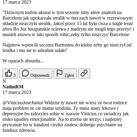
17 marca 2023
"Dziwnym trafem akurat w tym sezonie niby afere znalezli na
Barcelone jak upokarzała srealik w meczach nawet w rezerwowym
składzie niszczyła srealik. Jakoś przez 15 lat była cisza a nagle teraz
afera Bo Juz hiszpanskie scierwa z madrytu nie mogli tego przeżyć i
musieli znowu w taki sposób robic,zeby tylko niszczyc Barcelone
Najpierw wpuscili szczura Bartomeu do klubu zeby go niszczył od
środka i mu sie to udealnie udało"
W oparach absurdu...
3
Odpowiedz
Zgłoś
N
NatimRM
17 marca 2023
@ViniciusJoseJunior
Widzisz ty nawet nie wiesz ze twoi rodzice
maja problem ze cie mama urodzila. Ty masz stany lekowe i
depresyjne bo zalozyles sobie w nazwie Vinicius co swiadczy jak
nisko upadles emocjonalnie. Na to trzeba sie leczyc i najlepiej
prywatnie bo w kataloni ciezko znalesc dobrego psychiatre na
fundusz zdrowia.