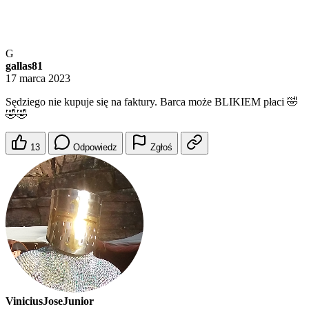
G
gallas81
17 marca 2023
Sędziego nie kupuje się na faktury. Barca może BLIKIEM płaci 🤣
🤣🤣
13
Odpowiedz
Zgłoś
ViniciusJoseJunior