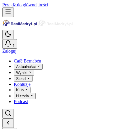
Przejdź do głównej treści
1
Zaloguj
Café Bernabéu
Aktualności
Wyniki
Skład
Kontuzje
Klub
Historia
Podcast