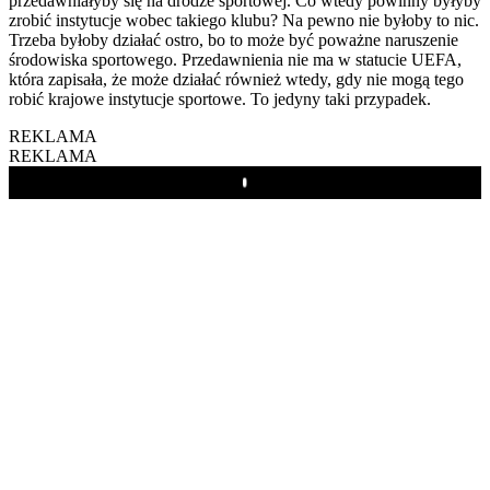
przedawniałyby się na drodze sportowej. Co wtedy powinny byłyby
zrobić instytucje wobec takiego klubu? Na pewno nie byłoby to nic.
Trzeba byłoby działać ostro, bo to może być poważne naruszenie
środowiska sportowego. Przedawnienia nie ma w statucie UEFA,
która zapisała, że może działać również wtedy, gdy nie mogą tego
robić krajowe instytucje sportowe. To jedyny taki przypadek.
REKLAMA
REKLAMA
Play