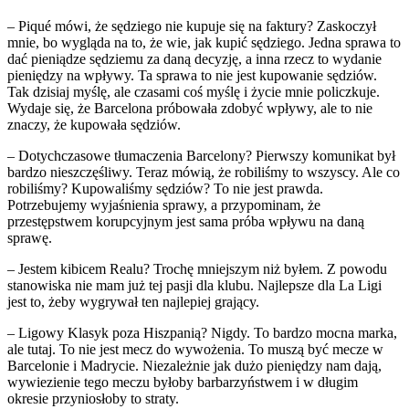
– Piqué mówi, że sędziego nie kupuje się na faktury? Zaskoczył
mnie, bo wygląda na to, że wie, jak kupić sędziego. Jedna sprawa to
dać pieniądze sędziemu za daną decyzję, a inna rzecz to wydanie
pieniędzy na wpływy. Ta sprawa to nie jest kupowanie sędziów.
Tak dzisiaj myślę, ale czasami coś myślę i życie mnie policzkuje.
Wydaje się, że Barcelona próbowała zdobyć wpływy, ale to nie
znaczy, że kupowała sędziów.
– Dotychczasowe tłumaczenia Barcelony? Pierwszy komunikat był
bardzo nieszczęśliwy. Teraz mówią, że robiliśmy to wszyscy. Ale co
robiliśmy? Kupowaliśmy sędziów? To nie jest prawda.
Potrzebujemy wyjaśnienia sprawy, a przypominam, że
przestępstwem korupcyjnym jest sama próba wpływu na daną
sprawę.
– Jestem kibicem Realu? Trochę mniejszym niż byłem. Z powodu
stanowiska nie mam już tej pasji dla klubu. Najlepsze dla La Ligi
jest to, żeby wygrywał ten najlepiej grający.
– Ligowy Klasyk poza Hiszpanią? Nigdy. To bardzo mocna marka,
ale tutaj. To nie jest mecz do wywożenia. To muszą być mecze w
Barcelonie i Madrycie. Niezależnie jak dużo pieniędzy nam dają,
wywiezienie tego meczu byłoby barbarzyństwem i w długim
okresie przyniosłoby to straty.