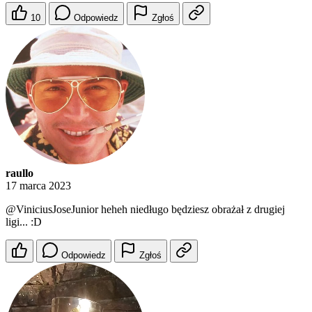
10
Odpowiedz
Zgłoś
raullo
17 marca 2023
@ViniciusJoseJunior
heheh niedługo będziesz obrażał z drugiej
ligi... :D
Odpowiedz
Zgłoś