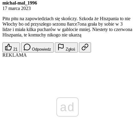
michal-mal_1996
17 marca 2023
Pitu pitu na zapowiedziach się skończy. Szkoda że Hiszpania to nie
Włochy bo od przyszłego sezonu 8arce7ona grała by sobie w 3
lidze i miała kilka pucharów w gablocie mniej. Niestety to czerwona
Hiszpania, te komuchy nikogo nie ukarzą
21
Odpowiedz
Zgłoś
REKLAMA
ad