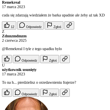
Remekreal
17 marca 2023
cuda się zdarzają wiedziałem że barka upadnie ale żeby aż tak XD
12
Odpowiedz
Zgłoś
Z
Zdnnzmdmzm
2 czerwca 2025
@Remekreal
I tyle z tego upadku bylo
Odpowiedz
Zgłoś
U
użytkownik usunięty
17 marca 2023
To na h... pierdzielisz o orzedawnieniu frajerze?
Odpowiedz
Zgłoś