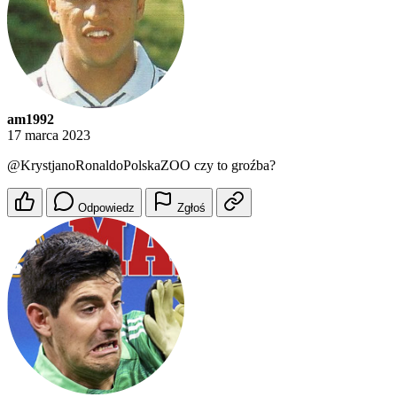
am1992
17 marca 2023
@KrystjanoRonaldoPolskaZOO
czy to groźba?
Odpowiedz
Zgłoś