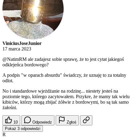
ViniciusJoseJunior
17 marca 2023
@NatimRM
ale zadajesz sobie sprawę, że to jest cytat jakiegoś
odklejeńca bordowego?
A podpis "w oparach absurdu" świadczy, że uznaję to za totalny
odlot.
No i standardowe wjeżdżanie na rodzinę... niestety jesteś na
poziomie tego, którego zacytowałem. Przykre, że mamy tak wielu
kibiców, którzy mogą zbijać żółwie z bordowymi, bo są tak samo
żałośni.
10
Odpowiedz
Zgłoś
Pokaż 3 odpowiedzi
R