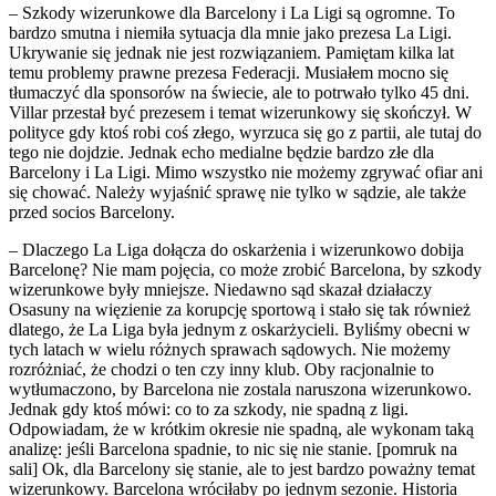
– Szkody wizerunkowe dla Barcelony i La Ligi są ogromne. To
bardzo smutna i niemiła sytuacja dla mnie jako prezesa La Ligi.
Ukrywanie się jednak nie jest rozwiązaniem. Pamiętam kilka lat
temu problemy prawne prezesa Federacji. Musiałem mocno się
tłumaczyć dla sponsorów na świecie, ale to potrwało tylko 45 dni.
Villar przestał być prezesem i temat wizerunkowy się skończył. W
polityce gdy ktoś robi coś złego, wyrzuca się go z partii, ale tutaj do
tego nie dojdzie. Jednak echo medialne będzie bardzo złe dla
Barcelony i La Ligi. Mimo wszystko nie możemy zgrywać ofiar ani
się chować. Należy wyjaśnić sprawę nie tylko w sądzie, ale także
przed socios Barcelony.
– Dlaczego La Liga dołącza do oskarżenia i wizerunkowo dobija
Barcelonę? Nie mam pojęcia, co może zrobić Barcelona, by szkody
wizerunkowe były mniejsze. Niedawno sąd skazał działaczy
Osasuny na więzienie za korupcję sportową i stało się tak również
dlatego, że La Liga była jednym z oskarżycieli. Byliśmy obecni w
tych latach w wielu różnych sprawach sądowych. Nie możemy
rozróżniać, że chodzi o ten czy inny klub. Oby racjonalnie to
wytłumaczono, by Barcelona nie zostala naruszona wizerunkowo.
Jednak gdy ktoś mówi: co to za szkody, nie spadną z ligi.
Odpowiadam, że w krótkim okresie nie spadną, ale wykonam taką
analizę: jeśli Barcelona spadnie, to nic się nie stanie. [pomruk na
sali] Ok, dla Barcelony się stanie, ale to jest bardzo poważny temat
wizerunkowy. Barcelona wróciłaby po jednym sezonie. Historia