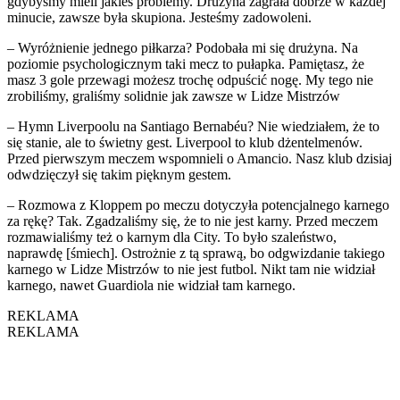
gdybyśmy mieli jakieś problemy. Drużyna zagrała dobrze w każdej
minucie, zawsze była skupiona. Jesteśmy zadowoleni.
– Wyróżnienie jednego piłkarza? Podobała mi się drużyna. Na
poziomie psychologicznym taki mecz to pułapka. Pamiętasz, że
masz 3 gole przewagi możesz trochę odpuścić nogę. My tego nie
zrobiliśmy, graliśmy solidnie jak zawsze w Lidze Mistrzów
– Hymn Liverpoolu na Santiago Bernabéu? Nie wiedziałem, że to
się stanie, ale to świetny gest. Liverpool to klub dżentelmenów.
Przed pierwszym meczem wspomnieli o Amancio. Nasz klub dzisiaj
odwdzięczył się takim pięknym gestem.
– Rozmowa z Kloppem po meczu dotyczyła potencjalnego karnego
za rękę? Tak. Zgadzaliśmy się, że to nie jest karny. Przed meczem
rozmawialiśmy też o karnym dla City. To było szaleństwo,
naprawdę [śmiech]. Ostrożnie z tą sprawą, bo odgwizdanie takiego
karnego w Lidze Mistrzów to nie jest futbol. Nikt tam nie widział
karnego, nawet Guardiola nie widział tam karnego.
REKLAMA
REKLAMA