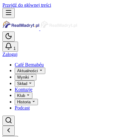
Przejdź do głównej treści
1
Zaloguj
Café Bernabéu
Aktualności
Wyniki
Skład
Kontuzje
Klub
Historia
Podcast