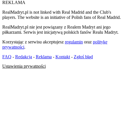
REKLAMA
RealMadryt.pl is not linked with Real Madrid and the Club's
players. The website is an initiative of Polish fans of Real Madrid.
RealMadryt.pl nie jest powiązany z Realem Madryt ani jego
piłkarzami. Serwis jest inicjatywą polskich fanów Realu Madryt.
Korzystając z serwisu akceptujesz
regulamin
oraz
politykę
prywatności
.
FAQ
-
Redakcja
-
Reklama
-
Kontakt
-
Zgłoś błąd
Ustawienia prywatności