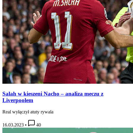
Salah w kieszeni Nacho – analiza meczu z
Liverpoolem
Real wyłączył atuty rywala
16.03.2023
•
40