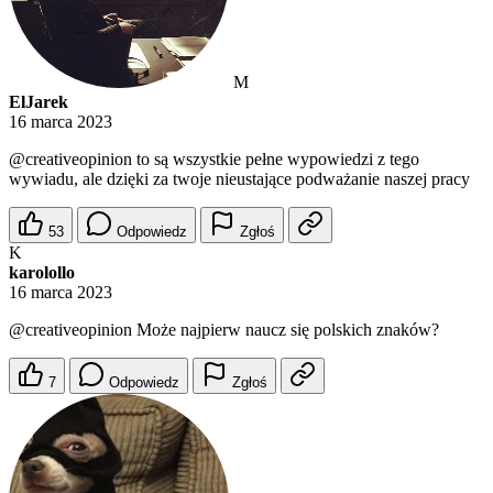
M
ElJarek
16 marca 2023
@creativeopinion
to są wszystkie pełne wypowiedzi z tego
wywiadu, ale dzięki za twoje nieustające podważanie naszej pracy
53
Odpowiedz
Zgłoś
K
karolollo
16 marca 2023
@creativeopinion
Może najpierw naucz się polskich znaków?
7
Odpowiedz
Zgłoś