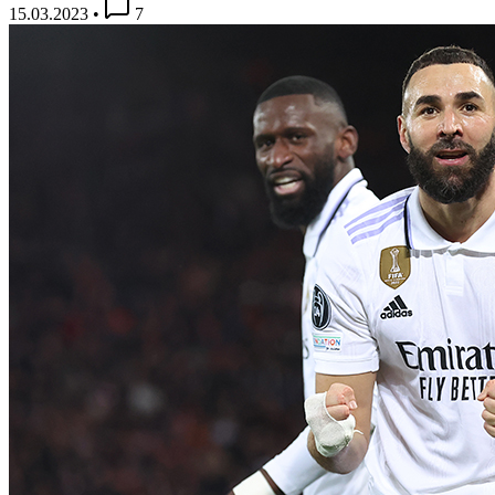
15.03.2023
•
7