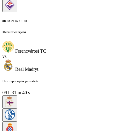
08.08.2026 19:00
Mecz towarzyski
Ferencvárosi TC
vs
Real Madryt
Do rozpoczęcia pozostało
09
h
31
m
38
s