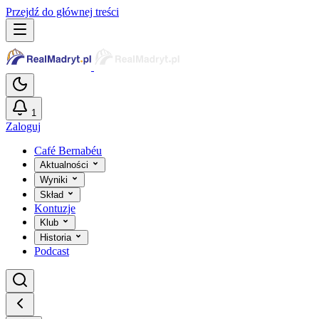
Przejdź do głównej treści
1
Zaloguj
Café Bernabéu
Aktualności
Wyniki
Skład
Kontuzje
Klub
Historia
Podcast