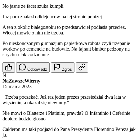
No jasne ze facet szuka kumpli.
Juz paru znalazl odklejencow na tej stronie ponizej
A ten z okolic bialegostoku to przedstawiciel podlasia przeciez.
Wiecej mowic o nim nie trzeba.
Po nieskonczonym gimnazjum papierkowa robota czyli trzepanie
workow po cemencie na budowie. Na fajrant bimber pedzony na
strychu i tak codziennie
Odpowiedz
Zgłoś
N
NaZawszeWierny
15 marca 2023
"Trzeba poczekać. Już raz jeden prezes przesiedział dwa lata w
więzieniu, a okazał się niewinny."
Nie mowi o Blatterze i Platinim, prawda? O Infantinio i Ceferinie
dopiero bedzie glosno
Calderon ma taki podjazd do Pana Prezydenta Florentino Pereza jak
ja.