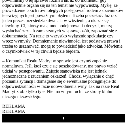
powinniśmy o tej sprawie rozmawiać aż do momentu, gdy
odpowiednie organa się na ten temat nie wypowiedzą. Myślę, że
prowadzenie takich równoległych postępowań rodem z dzienników
telewizyjnych jest poważnym błędem. Trzeba poczekać. Już raz
jeden prezes przesiedział dwa lata w więzieniu, a okazał się
niewinny. Ci, którzy mają moc podejmowania decyzji, muszą
wysłuchać zeznań zamieszanych w sprawę osób, zapoznać się z
dokumentacją. Na razie to wszystko wyłącznie spekulacje czy
wręcz wymysły. Domniemanie niewinności jest podstawą prawa i
trzeba to uszanować, mogę to powiedzieć jako adwokat. Mówienie
o czymkolwiek w tej chwili będzie błędem.
– Komunikat Realu Madryt w sprawie jest czymś zupełnie
normalnym. Jeśli ktoś czuje się poszkodowany, ma prawo wziąć
udział w postępowaniu. Zajęcie stanowiska nie jest jednak
jednoznaczne z rzucaniem oskarżeń. Chodzi wyłącznie o chęć
poznania sytuacji i domaganie się o ewentualne pociągnięcie do
odpowiedzialności w razie udowodnienia winy. Jak na razie Real
Madryt zrobił tylko tyle. Nie ma w tym ruchu ze strony klubu
niczego niezwykłego.
REKLAMA
REKLAMA
Play