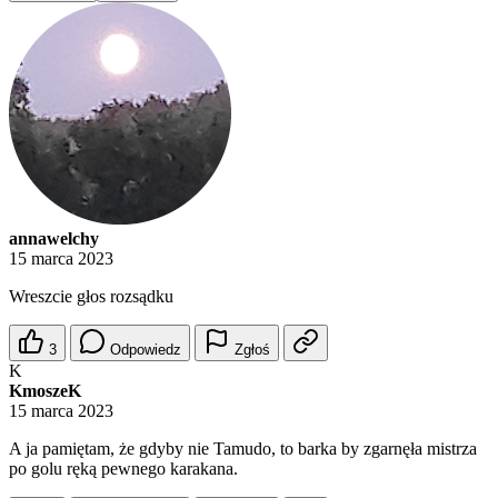
annawelchy
15 marca 2023
Wreszcie głos rozsądku
3
Odpowiedz
Zgłoś
K
KmoszeK
15 marca 2023
A ja pamiętam, że gdyby nie Tamudo, to barka by zgarnęła mistrza
po golu ręką pewnego karakana.