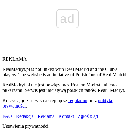
ad
REKLAMA
RealMadryt.pl is not linked with Real Madrid and the Club's
players. The website is an initiative of Polish fans of Real Madrid.
RealMadryt.pl nie jest powiązany z Realem Madryt ani jego
piłkarzami. Serwis jest inicjatywą polskich fanów Realu Madryt.
Korzystając z serwisu akceptujesz
regulamin
oraz
politykę
prywatności
.
FAQ
-
Redakcja
-
Reklama
-
Kontakt
-
Zgłoś błąd
Ustawienia prywatności