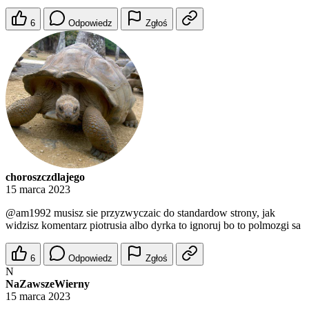
6
Odpowiedz
Zgłoś
choroszczdlajego
15 marca 2023
@am1992
musisz sie przyzwyczaic do standardow strony, jak
widzisz komentarz piotrusia albo dyrka to ignoruj bo to polmozgi sa
6
Odpowiedz
Zgłoś
N
NaZawszeWierny
15 marca 2023