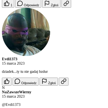
1
Odpowiedz
Zgłoś
Evdi1373
15 marca 2023
dziadek...ty tu nie gadaj bzdur
Odpowiedz
Zgłoś
N
NaZawszeWierny
15 marca 2023
@Evdi1373