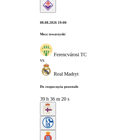
08.08.2026 19:00
Mecz towarzyski
Ferencvárosi TC
vs
Real Madryt
Do rozpoczęcia pozostało
39
h
36
m
19
s