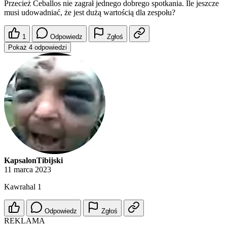
musi udowadniać, że jest dużą wartością dla zespołu?
1
Odpowiedz
Zgłoś
Pokaż 4 odpowiedzi
KapsalonTibijski
11 marca 2023
Kawrahal 1
Odpowiedz
Zgłoś
REKLAMA