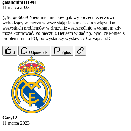
11 marca 2023
@Sergio6969
Nieodmiennie bawi jak wypoczęci rezerwowi
wchodzący w meczu zawsze stają sie z miejsca rozwiązaniami
wszystkich problemów w drużynie - szczególnie wygranym gdy
może kontrować. Po meczu z Betisem widać np. było, że koniec z
problemami na PO, bo wystarczy wystawiać Carvajala xD.
3
Odpowiedz
Zgłoś
Gary12
11 marca 2023
Przecież Ceballos nie zagrał jednego dobrego spotkania. Ile jeszcze