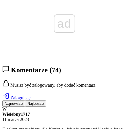
ad
Komentarze
(74)
Musisz być zalogowany, aby dodać komentarz.
Zaloguj się
Najnowsze
Najlepsze
W
Wielebny1717
11 marca 2023
Z całym szacunkiem ,dla Karim a , jak nie gramy tej klepki z lewej