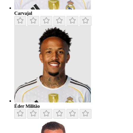
Carvajal
Éder Militão