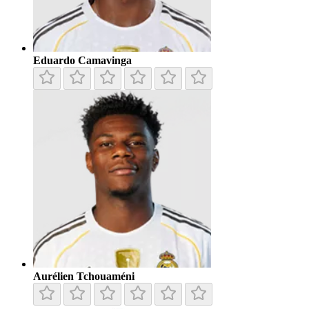
Eduardo Camavinga
Aurélien Tchouaméni