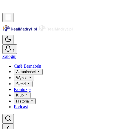
Przejdź do głównej treści
1
Zaloguj
Café Bernabéu
Aktualności
Wyniki
Skład
Kontuzje
Klub
Historia
Podcast