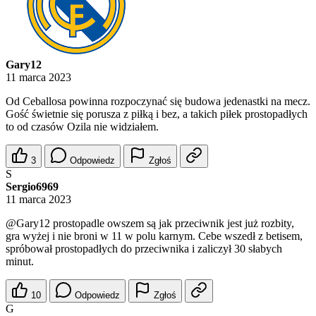
Gary12
11 marca 2023
Od Ceballosa powinna rozpoczynać się budowa jedenastki na mecz.
Gość świetnie się porusza z piłką i bez, a takich piłek prostopadłych
to od czasów Ozila nie widziałem.
3
Odpowiedz
Zgłoś
S
Sergio6969
11 marca 2023
@Gary12
prostopadle owszem są jak przeciwnik jest już rozbity,
gra wyżej i nie broni w 11 w polu karnym. Cebe wszedł z betisem,
spróbował prostopadłych do przeciwnika i zaliczył 30 słabych
minut.
10
Odpowiedz
Zgłoś
G
galanonim111994