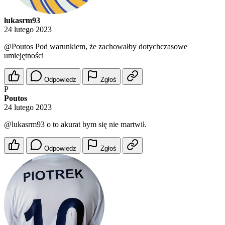
lukasrm93
24 lutego 2023
@Poutos
Pod warunkiem, że zachowałby dotychczasowe
umiejętności
Odpowiedz
Zgłoś
P
Poutos
24 lutego 2023
@lukasrm93
o to akurat bym się nie martwił.
Odpowiedz
Zgłoś