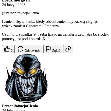
LordUnforgiven
24 lutego 2023
@PersonifokacjaCienia
I zmieni się, zmieni... kiedy obecni zmiennicy zaczną ciągnąć
wózek zamiast Chorwata i Francuza.
Czyli w przypadku '9' trzeba liczyć na transfer z zewnątrz bo środek
pomocy jest pod kontrolą Klubu.
2
Odpowiedz
Zgłoś
PersonifokacjaCienia
24 lutego 2023