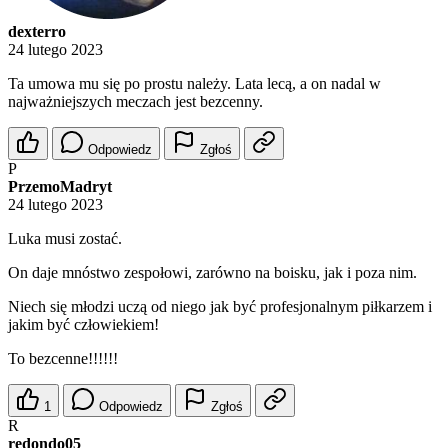
dexterro
24 lutego 2023
Ta umowa mu się po prostu należy. Lata lecą, a on nadal w
najważniejszych meczach jest bezcenny.
Odpowiedz
Zgłoś
P
PrzemoMadryt
24 lutego 2023
Luka musi zostać.
On daje mnóstwo zespołowi, zarówno na boisku, jak i poza nim.
Niech się młodzi uczą od niego jak być profesjonalnym piłkarzem i
jakim być człowiekiem!
To bezcenne!!!!!!
1
Odpowiedz
Zgłoś
R
redondo05