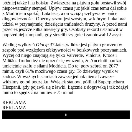
później także i na boisku. Zwłaszcza na piątym golu postawił swój
niepowtarzalny stempel. Upływ czasu już jakiś czas temu dał sobie
z Modriciem spokój. Lata lecą, a on wciąż przebywa w bańce
długowieczności. Obecny sezon jest szóstym, w którym Luka brał
udział w przynajmniej dziesięciu trafieniach drużyny. A przed nami
przecież jeszcze kilka miesięcy gry. Osobisty rekord ustanowił w
poprzedniej kampanii, gdy strzelił trzy gole i zanotował 12 asyst.
Według wyliczeń
Olocip
37-latek w lidze jest piątym graczem w
zespole pod względem efektywności w boiskowych poczynaniach.
Wyżej od niego znajdują się tylko Valverde, Vinícius, Kroos i
Militão. Trudno też nie oprzeć się wrażeniu, że Ancelotti bardzo
umiejętnie szafuje siłami Modricia. Do tej pory zebrał on 2077
minut, czyli 61% możliwego czasu gry. To dziewiąty wynik w
kadrze. W ważnych starciach zawsze jednak niemal zawsze
widzimy go od początku. Wyjątek stanowi półfinał Superpucharu
Hiszpanii, gdy pojawił się z ławki. Łącznie z dogrywką i tak zdążył
mimo to spędzić na murawie 75 minut.
REKLAMA
REKLAMA
Play