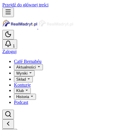
Przejdź do głównej treści
1
Zaloguj
Café Bernabéu
Aktualności
Wyniki
Skład
Kontuzje
Klub
Historia
Podcast