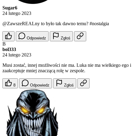
Sugar6
24 lutego 2023
@ZawszeREALny
to było tak dawno temu? #nostalgia
Odpowiedz
Zgłoś
B
bol333
24 lutego 2023
Musi zostać, innej możliwości nie ma. Luka nie ma wielkiego ego i
zaakceptuje mniej znaczącą rolę w zespole.
8
Odpowiedz
Zgłoś