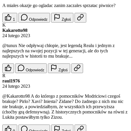
A miales okazje go ogladac zanim zaczales sprzatac piwnice?
1
Odpowiedz
Zgłoś
K
Kakarotto98
24 lutego 2023
@tunux
Nie odpływaj chłopie, jest legendą Realu i jednym z
najlepszych na swojej pozycji w tej generacji, ale do tych
najlepszych w historii to mu brakuje...
Odpowiedz
Zgłoś
R
raul1976
24 lutego 2023
@Kakarotto98
A do którego z pomocników Modriciowi czegoś
brakuje? Pirlo? Xavi? Iniesta? Zidane? Do żadnego z nich mu nic
nie brakuje, a powiedziałbym, że wszystkich ich przewyższa
(choćby grą defensywną). Z historycznych pomocników na równi z
Lukita postawiłbym tylko Zizou.