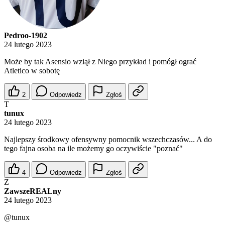
Pedroo-1902
24 lutego 2023
Może by tak Asensio wziął z Niego przykład i pomógł ograć
Atletico w sobotę
2
Odpowiedz
Zgłoś
T
tunux
24 lutego 2023
Najlepszy środkowy ofensywny pomocnik wszechczasów... A do
tego fajna osoba na ile możemy go oczywiście "poznać"
4
Odpowiedz
Zgłoś
Z
ZawszeREALny
24 lutego 2023
@tunux