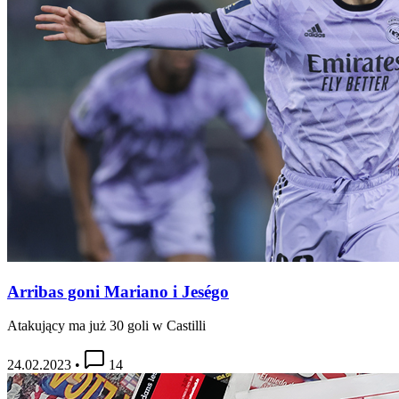
Arribas goni Mariano i Jeségo
Atakujący ma już 30 goli w Castilli
24.02.2023
•
14