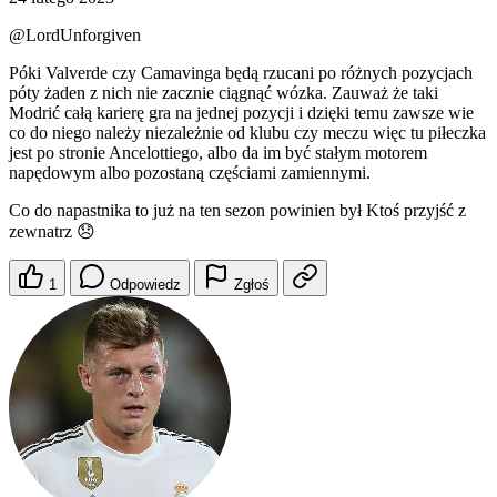
@LordUnforgiven
Póki Valverde czy Camavinga będą rzucani po różnych pozycjach
póty żaden z nich nie zacznie ciągnąć wózka. Zauważ że taki
Modrić całą karierę gra na jednej pozycji i dzięki temu zawsze wie
co do niego należy niezależnie od klubu czy meczu więc tu piłeczka
jest po stronie Ancelottiego, albo da im być stałym motorem
napędowym albo pozostaną częściami zamiennymi.
Co do napastnika to już na ten sezon powinien był Ktoś przyjść z
zewnatrz 😞
1
Odpowiedz
Zgłoś