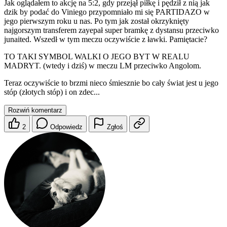
Jak oglądałem to akcję na 5:2, gdy przejął piłkę i pędził z nią jak
dzik by podać do Viniego przypomniało mi się PARTIDAZO w
jego pierwszym roku u nas. Po tym jak został okrzyknięty
najgorszym transferem zayepał super bramkę z dystansu przeciwko
junaited. Wszedł w tym meczu oczywiście z ławki. Pamiętacie?
TO TAKI SYMBOL WALKI O JEGO BYT W REALU
MADRYT. (wtedy i dziś) w meczu LM przeciwko Angolom.
Teraz oczywiście to brzmi nieco śmiesznie bo cały świat jest u jego
stóp (złotych stóp) i on zdec...
Rozwiń komentarz
2
Odpowiedz
Zgłoś