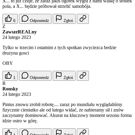
X... to już czuje, że zaraz jakiś ogórek wygra z nami walkę o środek
pola, a X... będzie próbował strzelić samobója.
6
Odpowiedz
Zgłoś
Z
ZawszeREALny
24 lutego 2023
Tylko w trzecim i ostatnim z tych spotkan zwyciezca bedzie
druzyna gosci
OBY
1
Odpowiedz
Zgłoś
R
Ronsky
24 lutego 2023
Pintus znowu zrobił robotę.... zaraz po mundialu wyglądaliśmy
fizycznie cieniutko ale od lutego widać, że nabieramy sił i znów
zaczynamy dominować. Akurat na kluczowy moment sezonu forma
idzie ostro w górę.