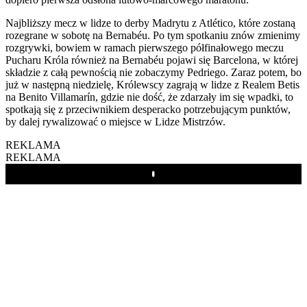
Najbliższy mecz w lidze to derby Madrytu z Atlético, które zostaną
rozegrane w sobotę na Bernabéu. Po tym spotkaniu znów zmienimy
rozgrywki, bowiem w ramach pierwszego półfinałowego meczu
Pucharu Króla również na Bernabéu pojawi się Barcelona, w której
składzie z całą pewnością nie zobaczymy Pedriego. Zaraz potem, bo
już w następną niedzielę, Królewscy zagrają w lidze z Realem Betis
na Benito Villamarín, gdzie nie dość, że zdarzały im się wpadki, to
spotkają się z przeciwnikiem desperacko potrzebującym punktów,
by dalej rywalizować o miejsce w Lidze Mistrzów.
REKLAMA
REKLAMA
Play