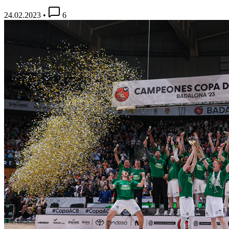
24.02.2023
•
6