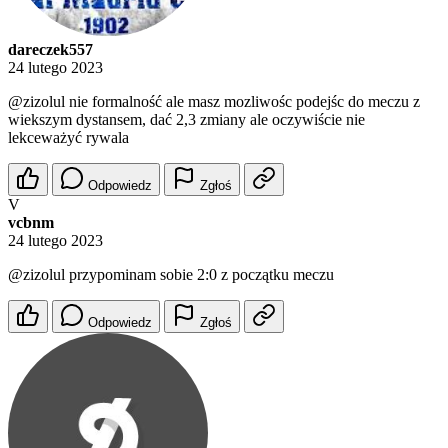
dareczek557
24 lutego 2023
@zizolul
nie formalność ale masz mozliwośc podejśc do meczu z
wiekszym dystansem, dać 2,3 zmiany ale oczywiście nie
lekceważyć rywala
Odpowiedz
Zgłoś
V
vcbnm
24 lutego 2023
@zizolul
przypominam sobie 2:0 z początku meczu
Odpowiedz
Zgłoś