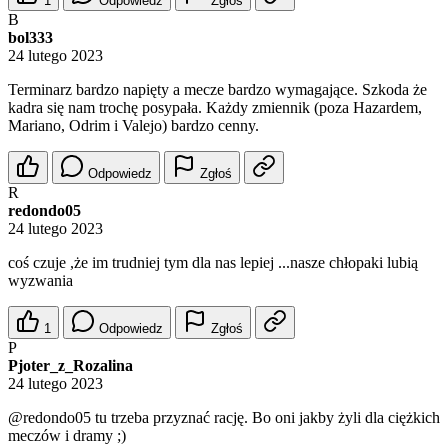
1
Odpowiedz
Zgłoś
B
bol333
24 lutego 2023
Terminarz bardzo napięty a mecze bardzo wymagające. Szkoda że
kadra się nam trochę posypała. Każdy zmiennik (poza Hazardem,
Mariano, Odrim i Valejo) bardzo cenny.
Odpowiedz
Zgłoś
R
redondo05
24 lutego 2023
coś czuje ,że im trudniej tym dla nas lepiej ...nasze chłopaki lubią
wyzwania
1
Odpowiedz
Zgłoś
P
Pjoter_z_Rozalina
24 lutego 2023
@redondo05
tu trzeba przyznać rację. Bo oni jakby żyli dla ciężkich
meczów i dramy ;)