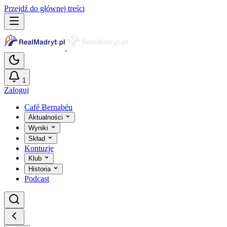
Przejdź do głównej treści
1
Zaloguj
Café Bernabéu
Aktualności
Wyniki
Skład
Kontuzje
Klub
Historia
Podcast