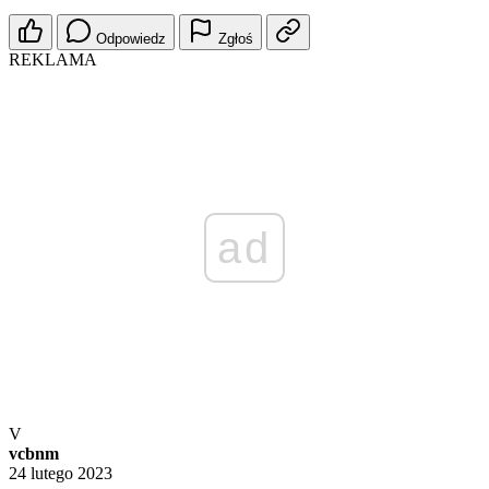
Odpowiedz
Zgłoś
REKLAMA
ad
V
vcbnm
24 lutego 2023