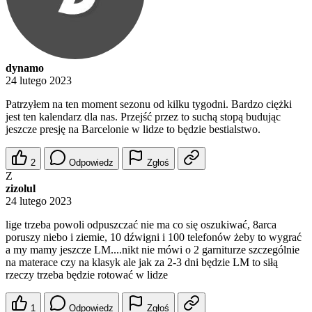
dynamo
24 lutego 2023
Patrzyłem na ten moment sezonu od kilku tygodni. Bardzo ciężki
jest ten kalendarz dla nas. Przejść przez to suchą stopą budując
jeszcze presję na Barcelonie w lidze to będzie bestialstwo.
2
Odpowiedz
Zgłoś
Z
zizolul
24 lutego 2023
lige trzeba powoli odpuszczać nie ma co się oszukiwać, 8arca
poruszy niebo i ziemie, 10 dźwigni i 100 telefonów żeby to wygrać
a my mamy jeszcze LM....nikt nie mówi o 2 garniturze szczególnie
na materace czy na klasyk ale jak za 2-3 dni będzie LM to siłą
rzeczy trzeba będzie rotować w lidze
1
Odpowiedz
Zgłoś