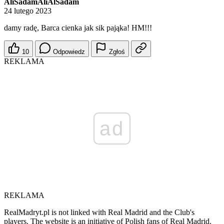
AliSadamAliAlSadam
24 lutego 2023
damy radę, Barca cienka jak sik pająka! HM!!!
10
Odpowiedz
Zgłoś
REKLAMA
ad
REKLAMA
RealMadryt.pl is not linked with Real Madrid and the Club's
players. The website is an initiative of Polish fans of Real Madrid.