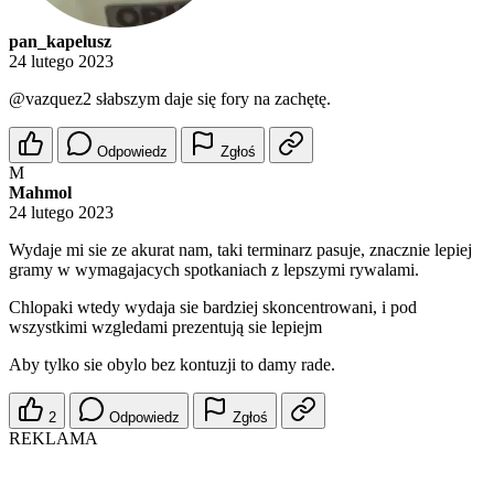
pan_kapelusz
24 lutego 2023
@vazquez2
słabszym daje się fory na zachętę.
Odpowiedz
Zgłoś
M
Mahmol
24 lutego 2023
Wydaje mi sie ze akurat nam, taki terminarz pasuje, znacznie lepiej
gramy w wymagajacych spotkaniach z lepszymi rywalami.
Chlopaki wtedy wydaja sie bardziej skoncentrowani, i pod
wszystkimi wzgledami prezentują sie lepiejm
Aby tylko sie obylo bez kontuzji to damy rade.
2
Odpowiedz
Zgłoś
REKLAMA