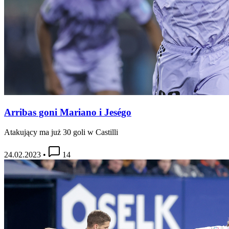
Arribas goni Mariano i Jeségo
Atakujący ma już 30 goli w Castilli
24.02.2023
•
14