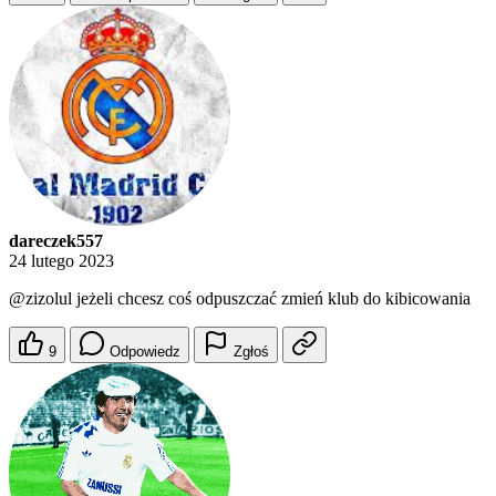
dareczek557
24 lutego 2023
@zizolul
jeżeli chcesz coś odpuszczać zmień klub do kibicowania
9
Odpowiedz
Zgłoś