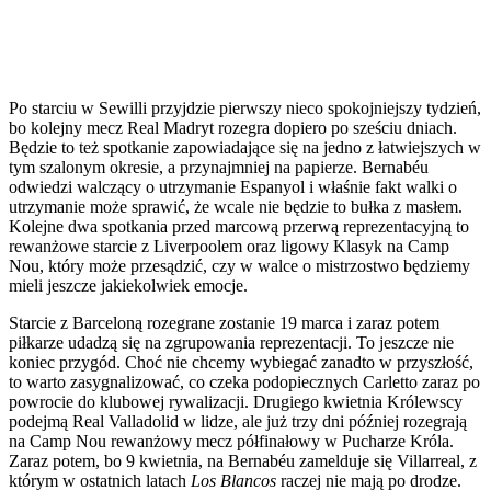
Po starciu w Sewilli przyjdzie pierwszy nieco spokojniejszy tydzień,
bo kolejny mecz Real Madryt rozegra dopiero po sześciu dniach.
Będzie to też spotkanie zapowiadające się na jedno z łatwiejszych w
tym szalonym okresie, a przynajmniej na papierze. Bernabéu
odwiedzi walczący o utrzymanie Espanyol i właśnie fakt walki o
utrzymanie może sprawić, że wcale nie będzie to bułka z masłem.
Kolejne dwa spotkania przed marcową przerwą reprezentacyjną to
rewanżowe starcie z Liverpoolem oraz ligowy Klasyk na Camp
Nou, który może przesądzić, czy w walce o mistrzostwo będziemy
mieli jeszcze jakiekolwiek emocje.
Starcie z Barceloną rozegrane zostanie 19 marca i zaraz potem
piłkarze udadzą się na zgrupowania reprezentacji. To jeszcze nie
koniec przygód. Choć nie chcemy wybiegać zanadto w przyszłość,
to warto zasygnalizować, co czeka podopiecznych Carletto zaraz po
powrocie do klubowej rywalizacji. Drugiego kwietnia Królewscy
podejmą Real Valladolid w lidze, ale już trzy dni później rozegrają
na Camp Nou rewanżowy mecz półfinałowy w Pucharze Króla.
Zaraz potem, bo 9 kwietnia, na Bernabéu zamelduje się Villarreal, z
którym w ostatnich latach
Los Blancos
raczej nie mają po drodze.