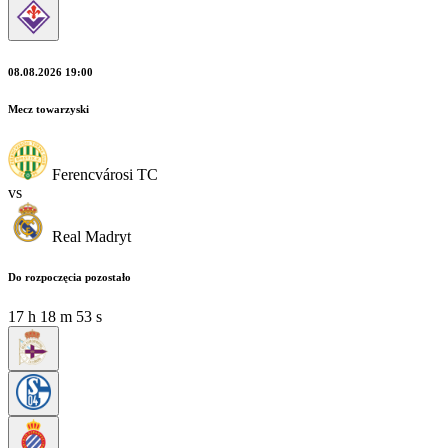
08.08.2026 19:00
Mecz towarzyski
Ferencvárosi TC
vs
Real Madryt
Do rozpoczęcia pozostało
17
h
18
m
52
s