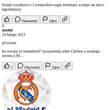
Dzięki wynikowi z Liverpoolem nagle terminarz wydaje się nieco
łagodniejszy
Odpowiedz
Zgłoś
Z
zizolul
24 lutego 2023
@vcbnm
bo rewanż to formalność? przypomnij sobie Chelsea z zeszłego
sezonu LM...
1
Odpowiedz
Zgłoś