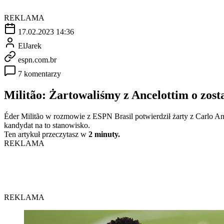
REKLAMA
17.02.2023 14:36
ElJarek
espn.com.br
7 komentarzy
Militão: Żartowaliśmy z Ancelottim o zost
Éder Militão w rozmowie z ESPN Brasil potwierdził żarty z Carlo Anc
kandydat na to stanowisko.
Ten artykuł przeczytasz w
2 minuty.
REKLAMA
REKLAMA