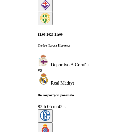
12.08.2026 21:00
Trofeo Teresa Herrera
Deportivo A Coruña
vs
Real Madryt
Do rozpoczęcia pozostało
82
h
05
m
41
s