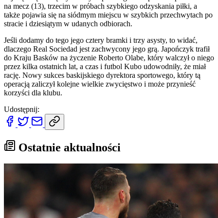
na mecz (13), trzecim w próbach szybkiego odzyskania piłki, a
także pojawia się na siódmym miejscu w szybkich przechwytach po
stracie i dziesiątym w udanych odbiorach.
Jeśli dodamy do tego jego cztery bramki i trzy asysty, to widać,
dlaczego Real Sociedad jest zachwycony jego grą. Japończyk trafił
do Kraju Basków na życzenie Roberto Olabe, który walczył o niego
przez kilka ostatnich lat, a czas i futbol Kubo udowodniły, że miał
rację. Nowy sukces baskijskiego dyrektora sportowego, który tą
operacją zaliczył kolejne wielkie zwycięstwo i może przynieść
korzyści dla klubu.
Udostępnij:
Ostatnie aktualności