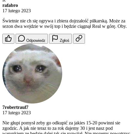
rafabro
17 lutego 2023
Świetnie nie ch się ogrywa i zbiera dojrzałość piłkarską. Może za
sezon dwa wejdzie w swój top i będzie ciągnął Real w górę. Oby.
Odpowiedz
Zgłoś
7robertraul7
17 lutego 2023
Nie głupi pomysł zeby go odkupić za jakies 15-20 powinni sie
zgodzic. A jak nie teraz to za rok dajemy 30 i jest nasz pod
warunkiem ze bedzie dalej tak sie rozwijał. Nie mozemy powotrzyc