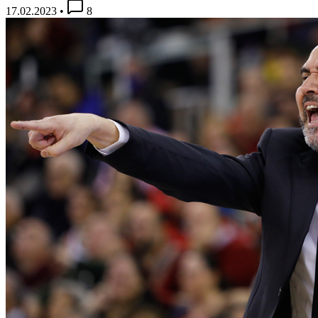
17.02.2023
•
8