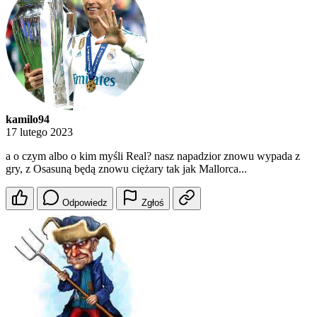
kamilo94
17 lutego 2023
a o czym albo o kim myśli Real? nasz napadzior znowu wypada z
gry, z Osasuną będą znowu ciężary tak jak Mallorca...
Odpowiedz
Zgłoś