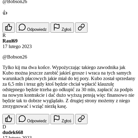
@Bobson26
👍
Odpowiedz
Zgłoś
R
Raul69
17 lutego 2023
@Bobson26
Tylko kij ma dwa końce. Wypożyczając takiego zawodnika jak
Kubo można jeszcze zarobić jakieś grosze i wraca na tych samych
warunkach płacowych jakie miał do tej pory. Kubo został sprzedany
za 6,5 mln i teraz gdy ktoś będzie chciał wpłacić klauzulę
odstępnego będzie trzeba go odkupić za 30 mln, zapłacić za podpis
na nowym kontrakcie i dać dużo wyższą pensją więc finansowo nie
będzie tak to dobrze wyglądało. Z drugiej strony możemy z niego
zrezygnować i wziąć niezłą kasę.
Odpowiedz
Zgłoś
D
dudek668
17 lutego 2023