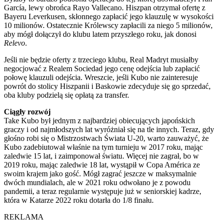
García, lewy obrońca Rayo Vallecano. Hiszpan otrzymał ofertę z
Bayeru Leverkusen, skłonnego zapłacić jego klauzulę w wysokości
10 milionów. Ostatecznie Królewscy zapłacili za niego 5 milionów,
aby mógł dołączył do klubu latem przyszłego roku, jak donosi
Relevo
.
Jeśli nie będzie oferty z trzeciego klubu, Real Madryt musiałby
negocjować z Realem Sociedad jego cenę odejścia lub zapłacić
połowę klauzuli odejścia. Wreszcie, jeśli Kubo nie zainteresuje
powrót do stolicy Hiszpanii i Baskowie zdecyduje się go sprzedać,
oba kluby podzielą się opłatą za transfer.
Ciągły rozwój
Take Kubo był jednym z najbardziej obiecujących japońskich
graczy i od najmłodszych lat wyróżniał się na tle innych. Teraz, gdy
głośno robi się o Mistrzostwach Świata U-20, warto zauważyć, że
Kubo zadebiutował właśnie na tym turnieju w 2017 roku, mając
zaledwie 15 lat, i zaimponował światu. Więcej nie zagrał, bo w
2019 roku, mając zaledwie 18 lat, wystąpił w Copa América ze
swoim krajem jako gość. Mógł zagrać jeszcze w maksymalnie
dwóch mundialach, ale w 2021 roku odwołano je z powodu
pandemii, a teraz regularnie występuje już w seniorskiej kadrze,
która w Katarze 2022 roku dotarła do 1/8 finału.
REKLAMA