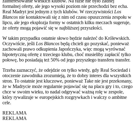
zainteresowanie wielkich klubów. Na razie nie było żadnej
formalnej oferty, ale jego wysoki poziom nie przechodzi bez echa.
Real Madryt jest jednym z tych klubów. W rzeczywistości
Los
Blancos
nie kontaktowali się z nim od czasu opuszczenia zespołu w
lipcu, ale jego eksplozja formy w ostatnich kilku meczach sugeruje,
że oferty mogą pojawić się w najbliższej przyszłości.
W takim przypadku ostatnie słowo będzie należeć do Królewskich.
Oczywiście, jeśli
Los Blancos
będą chcieli go pozyskać, ponieważ
zachowali prawo odkupienia Japończyka, więc mogą wyrównać
hipotetyczną ofertę z trzeciego klubu, choć musieliby zapłacić tylko
połowę, bo posiadają też 50% od jego przyszłego transferu transfer.
Trzeba zaznaczyć, że odejdzie on tylko wtedy, gdy Real Sociedad i
otoczenie zawodnika zrozumieją, że to dobry interes dla wszystkich
stron. To ostatnie jest kluczowe, ponieważ Take nie jest przekonany,
że w Madrycie może regularnie pojawiać się na placu gry i to, czego
chce w swoim wieku, to nadal odgrywać ważną rolę w zespole,
który rywalizuje w europejskich rozgrywkach i walczy o ambitne
cele.
REKLAMA
REKLAMA