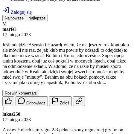
Zaloguj się
Najnowsze
Najlepsze
M
marfel
17 lutego 2023
Jeśli odejdzie Asensio i Hazard( wiem, że ma jeszcze rok kontraktu
ale mówił nie raz, że jak klub mu powie by odszedł to odejdzie) to
dla mnie może wracać Brahim i Kubo jednocześnie. Super opcja
tanim kosztem, obaj już coś pograli w mocnych ligach, obaj także
na odmłodzenie składu. Wiadomo, ze na razie by musieli sporo
udowodnić w Realu ale dzięki swojej wszechstronności mogliby
mieć swoje "minuty". Brahim na obu bokach pomocy, także
czasami jako cofnięty napastnik, Kubo też na obu skr...
Rozwiń komentarz
Odpowiedz
Zgłoś
L
lukas250
17 lutego 2023
Zostawić niech tam zagra 2-3 pełne sezony regularnej gry bo on