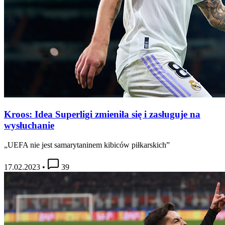
Kroos: Idea Superligi zmieniła się i zasługuje na
wysłuchanie
„UEFA nie jest samarytaninem kibiców piłkarskich”
17.02.2023
•
39