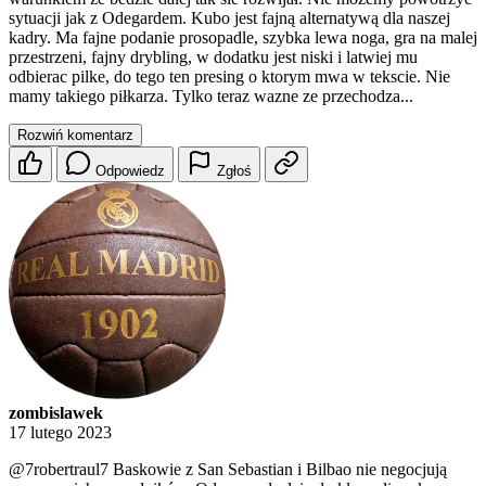
sytuacji jak z Odegardem. Kubo jest fajną alternatywą dla naszej
kadry. Ma fajne podanie prosopadle, szybka lewa noga, gra na malej
przestrzeni, fajny drybling, w dodatku jest niski i latwiej mu
odbierac pilke, do tego ten presing o ktorym mwa w tekscie. Nie
mamy takiego piłkarza. Tylko teraz wazne ze przechodza...
Rozwiń komentarz
Odpowiedz
Zgłoś
zombislawek
17 lutego 2023
@7robertraul7
Baskowie z San Sebastian i Bilbao nie negocjują