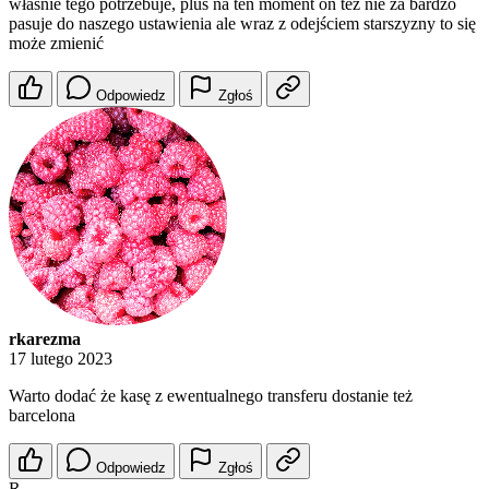
właśnie tego potrzebuje, plus na ten moment on też nie za bardzo
pasuje do naszego ustawienia ale wraz z odejściem starszyzny to się
może zmienić
Odpowiedz
Zgłoś
rkarezma
17 lutego 2023
Warto dodać że kasę z ewentualnego transferu dostanie też
barcelona
Odpowiedz
Zgłoś
R