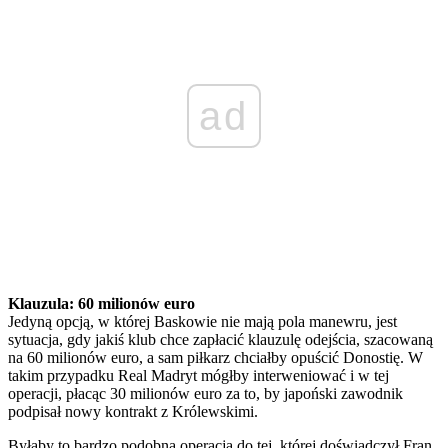
ad
Klauzula: 60 milionów euro
Jedyną opcją, w której Baskowie nie mają pola manewru, jest
sytuacja, gdy jakiś klub chce zapłacić klauzulę odejścia, szacowaną
na 60 milionów euro, a sam piłkarz chciałby opuścić Donostię. W
takim przypadku Real Madryt mógłby interweniować i w tej
operacji, płacąc 30 milionów euro za to, by japoński zawodnik
podpisał nowy kontrakt z Królewskimi.
Byłaby to bardzo podobna operacja do tej, której doświadczył Fran