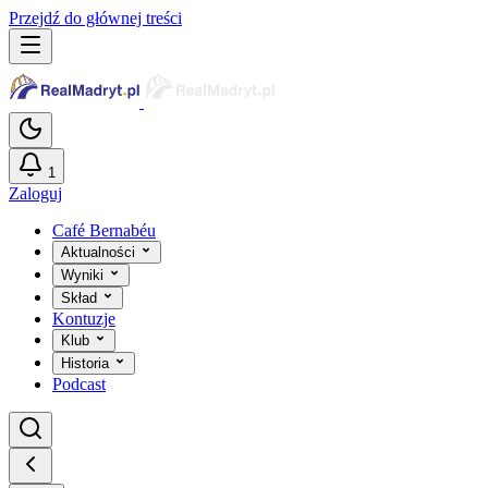
Przejdź do głównej treści
1
Zaloguj
Café Bernabéu
Aktualności
Wyniki
Skład
Kontuzje
Klub
Historia
Podcast