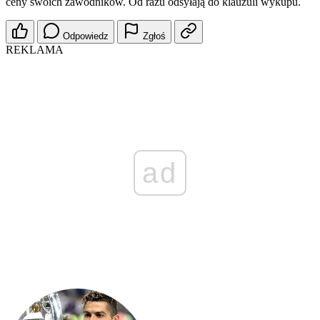
ceny swoich zawodników. Od razu odsyłają do klauzuli wykupu.
Odpowiedz
Zgłoś
REKLAMA
ad