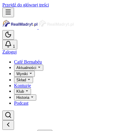
Przejdź do głównej treści
1
Zaloguj
Café Bernabéu
Aktualności
Wyniki
Skład
Kontuzje
Klub
Historia
Podcast