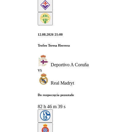
12.08.2026 21:00
Trofeo Teresa Herrera
Deportivo A Coruña
vs
Real Madryt
Do rozpoczęcia pozostało
82
h
46
m
38
s