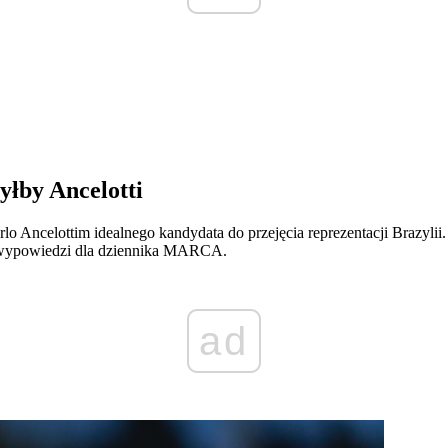
łby Ancelotti
arlo Ancelottim idealnego kandydata do przejęcia reprezentacji Brazyl
u wypowiedzi dla dziennika MARCA.
ad