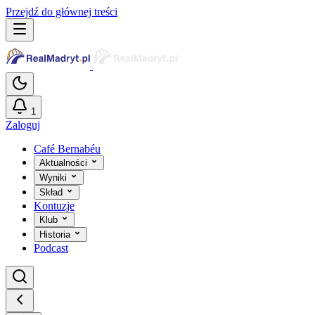
Przejdź do głównej treści
1
Zaloguj
Café Bernabéu
Aktualności
Wyniki
Skład
Kontuzje
Klub
Historia
Podcast