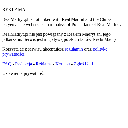
REKLAMA
RealMadryt.pl is not linked with Real Madrid and the Club's
players. The website is an initiative of Polish fans of Real Madrid.
RealMadryt.pl nie jest powiązany z Realem Madryt ani jego
piłkarzami. Serwis jest inicjatywą polskich fanów Realu Madryt.
Korzystając z serwisu akceptujesz
regulamin
oraz
politykę
prywatności
.
FAQ
-
Redakcja
-
Reklama
-
Kontakt
-
Zgłoś błąd
Ustawienia prywatności