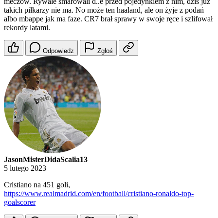
meczów. Rywale smarowali d..e przed pojedynkiem z nim, dziś już
takich piłkarzy nie ma. No może ten haaland, ale on żyje z podań
albo mbappe jak ma faze. CR7 brał sprawy w swoje ręce i szlifował
rekordy latami.
Odpowiedz
Zgłoś
JasonMisterDidaScalia13
5 lutego 2023
Cristiano na 451 goli,
https://www.realmadrid.com/en/football/cristiano-ronaldo-top-
goalscorer