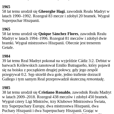
1965
58 lat temu urodził się
Gheorghe Hagi
, zawodnik Realu Madryt w
latach 1990–1992. Rozegrał 83 mecze i zdobył 20 bramek. Wygrał
Superpuchar Hiszpanii.
1965
58 lat temu urodził się
Quique Sánchez Flores
, zawodnik Realu
Madryt w latach 1994–1996. Rozegrał 81 meczów i zdobył dwie
bramki. Wygrał mistrzostwo Hiszpanii. Obecnie jest trenerem
Getafe.
1984
39 lat temu Real Madryt pokonał na wyjeździe Cádiz 3:2. Debiut w
barwach Królewskich zanotował Emilio Butragueño, który pojawił
się na boisku z początkiem drugiej połowy, gdy jego zespół
przegrywał 0:2. Sęp strzelił dwa gole, jedno trafienie dorzucił
Gallego i tym samym Real przeprowadził skuteczną
remontadę
.
1985
38 lat temu urodził się
Cristiano Ronaldo
, zawodnik Realu Madryt
w latach 2009–2018. Rozegrał 438 meczów i zdobył 450 bramek.
Wygrał cztery Ligi Mistrzów, trzy Klubowe Mistrzostwa Świata,
trzy Superpuchary Europy, dwa mistrzostwa Hiszpanii, dwa
Puchary Hiszpanii i dwa Superpuchary Hiszpanii. Grając w