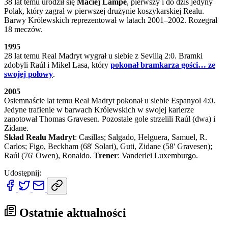
38 lat temu urodził się
Maciej Lampe
, pierwszy i do dziś jedyny
Polak, który zagrał w pierwszej drużynie koszykarskiej Realu.
Barwy Królewskich reprezentował w latach 2001–2002. Rozegrał
18 meczów.
1995
28 lat temu Real Madryt wygrał u siebie z Sevillą 2:0. Bramki
zdobyli Raúl i Mikel Lasa, który
pokonał bramkarza gości… ze
swojej połowy
.
2005
Osiemnaście lat temu Real Madryt pokonał u siebie Espanyol 4:0.
Jedyne trafienie w barwach Królewskich w swojej karierze
zanotował Thomas Gravesen. Pozostałe gole strzelili Raúl (dwa) i
Zidane.
Skład Realu Madryt
: Casillas; Salgado, Helguera, Samuel, R.
Carlos; Figo, Beckham (68' Solari), Guti, Zidane (58' Gravesen);
Raúl (76' Owen), Ronaldo.
Trener
: Vanderlei Luxemburgo.
Udostępnij:
Ostatnie aktualności