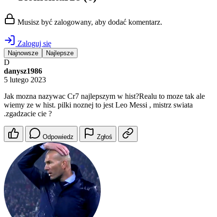
Musisz być zalogowany, aby dodać komentarz.
Zaloguj się
Najnowsze
Najlepsze
D
danysz1986
5 lutego 2023
Jak mozna nazywac Cr7 najlepszym w hist?Realu to moze tak ale
wiemy ze w hist. pilki noznej to jest Leo Messi , mistrz swiata
.zgadzacie cie ?
Odpowiedz
Zgłoś