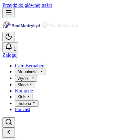
Przejdź do głównej treści
1
Zaloguj
Café Bernabéu
Aktualności
Wyniki
Skład
Kontuzje
Klub
Historia
Podcast