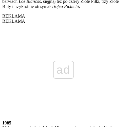
barwach
Los Blancos
, sięgnął też po cztery Złote Piłki, trzy Złote
Buty i trzykrotnie otrzymał
Trofeo Pichichi
.
REKLAMA
REKLAMA
ad
1985