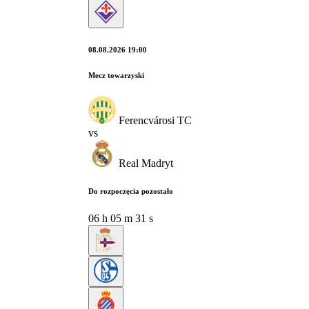
08.08.2026 19:00
Mecz towarzyski
Ferencvárosi TC
vs
Real Madryt
Do rozpoczęcia pozostało
06
h
05
m
30
s