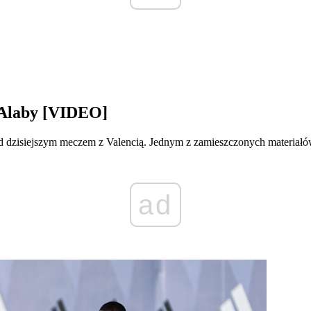
a Alaby [VIDEO]
ed dzisiejszym meczem z Valencią. Jednym z zamieszczonych materiałó
ad