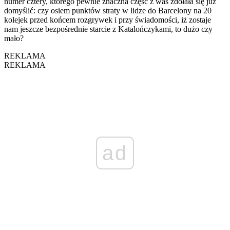
numer cztery, którego pewnie znaczna część z was zdołała się już
domyślić: czy osiem punktów straty w lidze do Barcelony na 20
kolejek przed końcem rozgrywek i przy świadomości, iż zostaje
nam jeszcze bezpośrednie starcie z Katalończykami, to dużo czy
mało?
REKLAMA
REKLAMA
ad