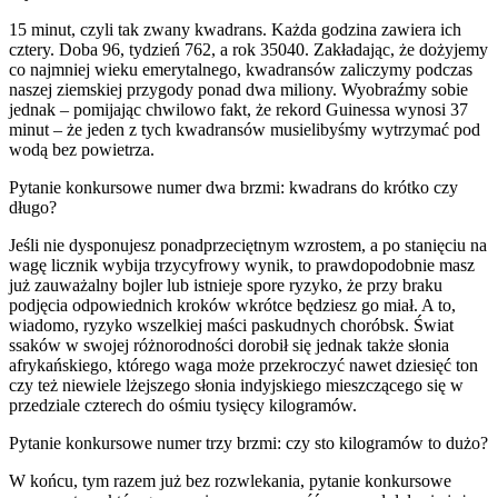
15 minut, czyli tak zwany kwadrans. Każda godzina zawiera ich
cztery. Doba 96, tydzień 762, a rok 35040. Zakładając, że dożyjemy
co najmniej wieku emerytalnego, kwadransów zaliczymy podczas
naszej ziemskiej przygody ponad dwa miliony. Wyobraźmy sobie
jednak – pomijając chwilowo fakt, że rekord Guinessa wynosi 37
minut – że jeden z tych kwadransów musielibyśmy wytrzymać pod
wodą bez powietrza.
Pytanie konkursowe numer dwa brzmi: kwadrans do krótko czy
długo?
Jeśli nie dysponujesz ponadprzeciętnym wzrostem, a po stanięciu na
wagę licznik wybija trzycyfrowy wynik, to prawdopodobnie masz
już zauważalny bojler lub istnieje spore ryzyko, że przy braku
podjęcia odpowiednich kroków wkrótce będziesz go miał. A to,
wiadomo, ryzyko wszelkiej maści paskudnych choróbsk. Świat
ssaków w swojej różnorodności dorobił się jednak także słonia
afrykańskiego, którego waga może przekroczyć nawet dziesięć ton
czy też niewiele lżejszego słonia indyjskiego mieszczącego się w
przedziale czterech do ośmiu tysięcy kilogramów.
Pytanie konkursowe numer trzy brzmi: czy sto kilogramów to dużo?
W końcu, tym razem już bez rozwlekania, pytanie konkursowe