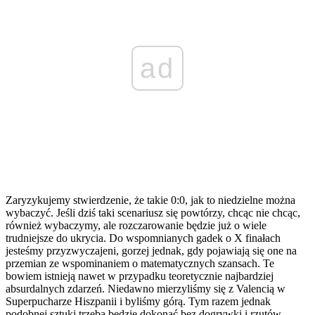
ad
Zaryzykujemy stwierdzenie, że takie 0:0, jak to niedzielne można
wybaczyć. Jeśli dziś taki scenariusz się powtórzy, chcąc nie chcąc,
również wybaczymy, ale rozczarowanie będzie już o wiele
trudniejsze do ukrycia. Do wspomnianych gadek o X finałach
jesteśmy przyzwyczajeni, gorzej jednak, gdy pojawiają się one na
przemian ze wspominaniem o matematycznych szansach. Te
bowiem istnieją nawet w przypadku teoretycznie najbardziej
absurdalnych zdarzeń. Niedawno mierzyliśmy się z Valencią w
Superpucharze Hiszpanii i byliśmy górą. Tym razem jednak
podobnej sztuki trzeba będzie dokonać bez dogrywki i rzutów