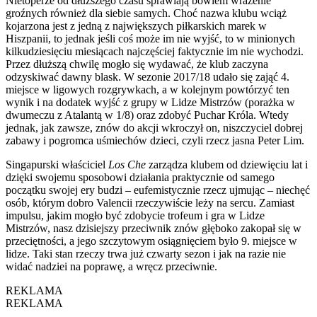
Nietoperze od dłuższego czasu sprawiają bowiem wrażenie
groźnych również dla siebie samych. Choć nazwa klubu wciąż
kojarzona jest z jedną z największych piłkarskich marek w
Hiszpanii, to jednak jeśli coś może im nie wyjść, to w minionych
kilkudziesięciu miesiącach najczęściej faktycznie im nie wychodzi.
Przez dłuższą chwilę mogło się wydawać, że klub zaczyna
odzyskiwać dawny blask. W sezonie 2017/18 udało się zająć 4.
miejsce w ligowych rozgrywkach, a w kolejnym powtórzyć ten
wynik i na dodatek wyjść z grupy w Lidze Mistrzów (porażka w
dwumeczu z Atalantą w 1/8) oraz zdobyć Puchar Króla. Wtedy
jednak, jak zawsze, znów do akcji wkroczył on, niszczyciel dobrej
zabawy i pogromca uśmiechów dzieci, czyli rzecz jasna Peter Lim.
Singapurski właściciel
Los Che
zarządza klubem od dziewięciu lat i
dzięki swojemu sposobowi działania praktycznie od samego
początku swojej ery budzi – eufemistycznie rzecz ujmując – niechęć
osób, którym dobro Valencii rzeczywiście leży na sercu. Zamiast
impulsu, jakim mogło być zdobycie trofeum i gra w Lidze
Mistrzów, nasz dzisiejszy przeciwnik znów głęboko zakopał się w
przeciętności, a jego szczytowym osiągnięciem było 9. miejsce w
lidze. Taki stan rzeczy trwa już czwarty sezon i jak na razie nie
widać nadziei na poprawę, a wręcz przeciwnie.
REKLAMA
REKLAMA