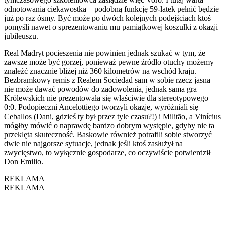
odnotowania ciekawostka – podobną funkcję 59-latek pełnić będzie
już po raz ósmy. Być może po dwóch kolejnych podejściach ktoś
pomyśli nawet o sprezentowaniu mu pamiątkowej koszulki z okazji
jubileuszu.
Real Madryt pocieszenia nie powinien jednak szukać w tym, że
zawsze może być gorzej, ponieważ pewne źródło otuchy możemy
znaleźć znacznie bliżej niż 360 kilometrów na wschód kraju.
Bezbramkowy remis z Realem Sociedad sam w sobie rzecz jasna
nie może dawać powodów do zadowolenia, jednak sama gra
Królewskich nie prezentowała się właściwie dla stereotypowego
0:0. Podopieczni Ancelottiego tworzyli okazje, wyróżniali się
Ceballos (Dani, gdzieś ty był przez tyle czasu?!) i Militão, a Vinícius
mógłby mówić o naprawdę bardzo dobrym występie, gdyby nie ta
przeklęta skuteczność. Baskowie również potrafili sobie stworzyć
dwie nie najgorsze sytuacje, jednak jeśli ktoś zasłużył na
zwycięstwo, to wyłącznie gospodarze, co oczywiście potwierdził
Don Emilio.
REKLAMA
REKLAMA