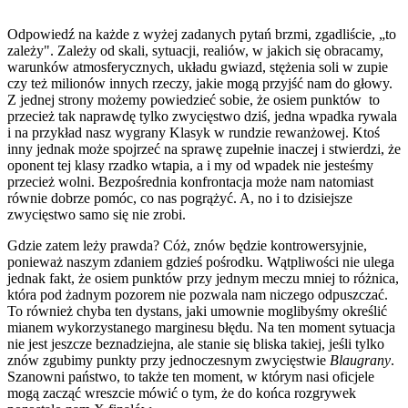
Odpowiedź na każde z wyżej zadanych pytań brzmi, zgadliście, „to
zależy". Zależy od skali, sytuacji, realiów, w jakich się obracamy,
warunków atmosferycznych, układu gwiazd, stężenia soli w zupie
czy też milionów innych rzeczy, jakie mogą przyjść nam do głowy.
Z jednej strony możemy powiedzieć sobie, że osiem punktów to
przecież tak naprawdę tylko zwycięstwo dziś, jedna wpadka rywala
i na przykład nasz wygrany Klasyk w rundzie rewanżowej. Ktoś
inny jednak może spojrzeć na sprawę zupełnie inaczej i stwierdzi, że
oponent tej klasy rzadko wtapia, a i my od wpadek nie jesteśmy
przecież wolni. Bezpośrednia konfrontacja może nam natomiast
równie dobrze pomóc, co nas pogrążyć. A, no i to dzisiejsze
zwycięstwo samo się nie zrobi.
Gdzie zatem leży prawda? Cóż, znów będzie kontrowersyjnie,
ponieważ naszym zdaniem gdzieś pośrodku. Wątpliwości nie ulega
jednak fakt, że osiem punktów przy jednym meczu mniej to różnica,
która pod żadnym pozorem nie pozwala nam niczego odpuszczać.
To również chyba ten dystans, jaki umownie moglibyśmy określić
mianem wykorzystanego marginesu błędu. Na ten moment sytuacja
nie jest jeszcze beznadziejna, ale stanie się bliska takiej, jeśli tylko
znów zgubimy punkty przy jednoczesnym zwycięstwie
Blaugrany
.
Szanowni państwo, to także ten moment, w którym nasi oficjele
mogą zacząć wreszcie mówić o tym, że do końca rozgrywek