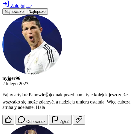
Zaloguj się
Najnowsze
Najlepsze
nyjger96
2 lutego 2023
Fajny artykuł Panowie👍jednak przed nami tyle kolejek jeszcze,że
wszystko się może zdarzyć, a nadzieja umiera ostatnia. Więc cabeza
arriba y adelante. Hala
Odpowiedz
Zgłoś