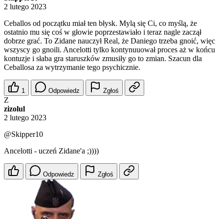
2 lutego 2023
Ceballos od początku miał ten błysk. Mylą się Ci, co myślą, że
ostatnio mu się coś w głowie poprzestawiało i teraz nagle zaczął
dobrze grać. To Zidane nauczył Real, że Daniego trzeba gnoić, więc
wszyscy go gnoili. Ancelotti tylko kontynuuował proces aż w końcu
kontuzje i słaba gra staruszków zmusiły go to zmian. Szacun dla
Ceballosa za wytrzymanie tego psychicznie.
1
Odpowiedz
Zgłoś
Z
zizolul
2 lutego 2023
@Skipper10
Ancelotti - uczeń Zidane'a ;))))
Odpowiedz
Zgłoś