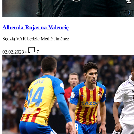
Alberola Rojas na Valencię
Sędzią VAR będzie Medié Jiménez
02.02.2023
•
7