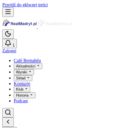
Przejdź do głównej treści
1
Zaloguj
Café Bernabéu
Aktualności
Wyniki
Skład
Kontuzje
Klub
Historia
Podcast