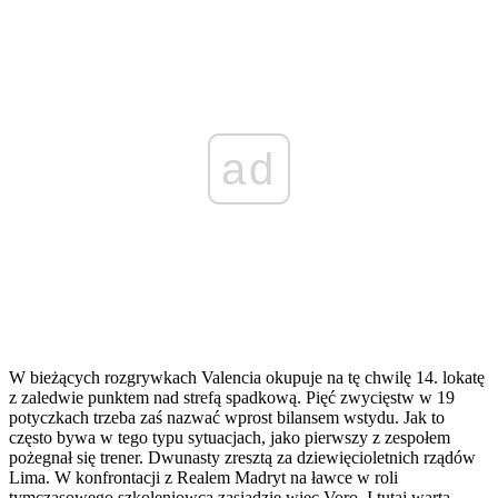
ad
W bieżących rozgrywkach Valencia okupuje na tę chwilę 14. lokatę
z zaledwie punktem nad strefą spadkową. Pięć zwycięstw w 19
potyczkach trzeba zaś nazwać wprost bilansem wstydu. Jak to
często bywa w tego typu sytuacjach, jako pierwszy z zespołem
pożegnał się trener. Dwunasty zresztą za dziewięcioletnich rządów
Lima. W konfrontacji z Realem Madryt na ławce w roli
tymczasowego szkoleniowca zasiądzie więc Voro. I tutaj warta