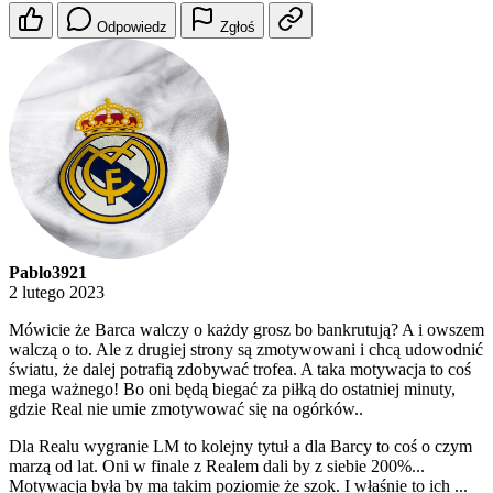
Odpowiedz
Zgłoś
Pablo3921
2 lutego 2023
Mówicie że Barca walczy o każdy grosz bo bankrutują? A i owszem
walczą o to. Ale z drugiej strony są zmotywowani i chcą udowodnić
światu, że dalej potrafią zdobywać trofea. A taka motywacja to coś
mega ważnego! Bo oni będą biegać za piłką do ostatniej minuty,
gdzie Real nie umie zmotywować się na ogórków..
Dla Realu wygranie LM to kolejny tytuł a dla Barcy to coś o czym
marzą od lat. Oni w finale z Realem dali by z siebie 200%...
Motywacja była by ma takim poziomie że szok. I właśnie to ich ...