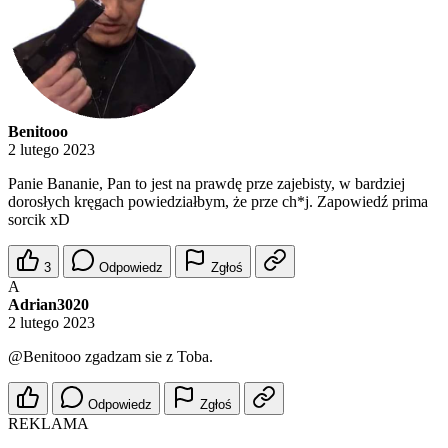
Benitooo
2 lutego 2023
Panie Bananie, Pan to jest na prawdę prze zajebisty, w bardziej
dorosłych kręgach powiedziałbym, że prze ch*j. Zapowiedź prima
sorcik xD
3
Odpowiedz
Zgłoś
A
Adrian3020
2 lutego 2023
@Benitooo
zgadzam sie z Toba.
Odpowiedz
Zgłoś
REKLAMA