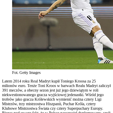
Fot. Getty Images
Latem 2014 roku Real Madryt kupił Toniego Kroosa za 25
milionów euro. Tenże Toni Kroos w barwach Realu Madryt zaliczył
391 meczów, a obecny sezon jest już jego dziewiątym w roli
niekwestionowanego gracza wyjściowej jedenastki. Wśród jego
trofeów jako gracza Królewskich wymienić można cztery Ligi
Mistrzów, trzy mistrzostwa Hiszpanii, Puchar Króla, cztery
Klubowe Mistrzostwa Świata czy cztery Superpuchary Europy.
Biorąc pod uwagę fakt, że w Polsce nauczyciel dyplomowany, czyli