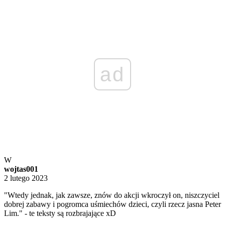
ad
W
wojtas001
2 lutego 2023
"Wtedy jednak, jak zawsze, znów do akcji wkroczył on, niszczyciel
dobrej zabawy i pogromca uśmiechów dzieci, czyli rzecz jasna Peter
Lim." - te teksty są rozbrajające xD