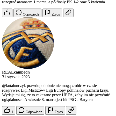
rozegrać awansem 1 marca, a półfinały PK 1-2 oraz 5 kwietnia.
Odpowiedz
Zgłoś
REALcampeon
31 stycznia 2023
@kutalonczyk
prawdopodobnie nie mogą zrobić w czasie
rozgrywek Ligi Mistrzów/ Ligi Europy półfinałów pucharu kraju.
Wydaje mi się, że to zakazane przez UEFA, żeby im nie przyćmić
oglądalności. A właśnie 8. marca jest hit PSG - Baryern
1
Odpowiedz
Zgłoś