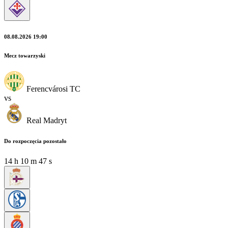
08.08.2026 19:00
Mecz towarzyski
Ferencvárosi TC
vs
Real Madryt
Do rozpoczęcia pozostało
14
h
10
m
46
s