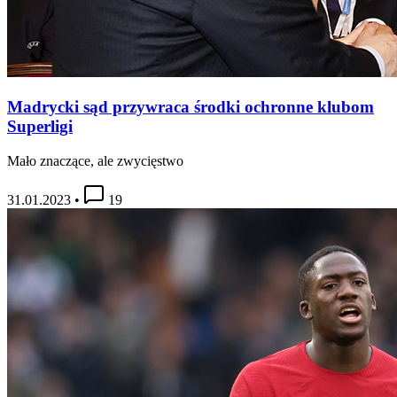
Madrycki sąd przywraca środki ochronne klubom
Superligi
Mało znaczące, ale zwycięstwo
31.01.2023
•
19