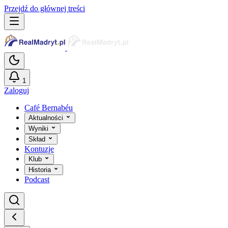
Przejdź do głównej treści
1
Zaloguj
Café Bernabéu
Aktualności
Wyniki
Skład
Kontuzje
Klub
Historia
Podcast