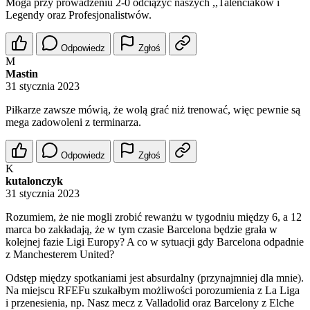
Moga przy prowadzeniu 2-0 odciążyć naszych ,,Talenciaków i
Legendy oraz Profesjonalistwów.
Odpowiedz
Zgłoś
M
Mastin
31 stycznia 2023
Piłkarze zawsze mówią, że wolą grać niż trenować, więc pewnie są
mega zadowoleni z terminarza.
Odpowiedz
Zgłoś
K
kutalonczyk
31 stycznia 2023
Rozumiem, że nie mogli zrobić rewanżu w tygodniu między 6, a 12
marca bo zakładają, że w tym czasie Barcelona będzie grała w
kolejnej fazie Ligi Europy? A co w sytuacji gdy Barcelona odpadnie
z Manchesterem United?
Odstęp między spotkaniami jest absurdalny (przynajmniej dla mnie).
Na miejscu RFEFu szukałbym możliwości porozumienia z La Liga
i przenesienia, np. Nasz mecz z Valladolid oraz Barcelony z Elche