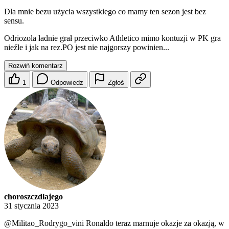
Dla mnie bezu użycia wszystkiego co mamy ten sezon jest bez
sensu.
Odriozola ładnie grał przeciwko Athletico mimo kontuzji w PK gra
nieźle i jak na rez.PO jest nie najgorszy powinien...
Rozwiń komentarz
1
Odpowiedz
Zgłoś
choroszczdlajego
31 stycznia 2023
@Militao_Rodrygo_vini
Ronaldo teraz marnuje okazje za okazją, w