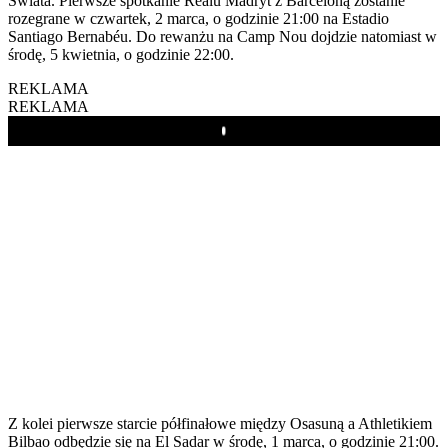
Świata. Pierwsze spotkanie Realu Madryt z Barceloną zostanie
rozegrane w czwartek, 2 marca, o godzinie 21:00 na Estadio
Santiago Bernabéu. Do rewanżu na Camp Nou dojdzie natomiast w
środę, 5 kwietnia, o godzinie 22:00.
REKLAMA
REKLAMA
Play
Z kolei pierwsze starcie półfinałowe między Osasuną a Athletikiem
Bilbao odbędzie się na El Sadar w środę, 1 marca, o godzinie 21:00.