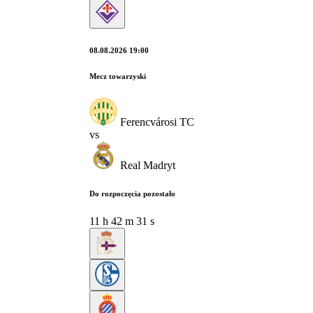
08.08.2026 19:00
Mecz towarzyski
Ferencvárosi TC
vs
Real Madryt
Do rozpoczęcia pozostało
11
h
42
m
30
s