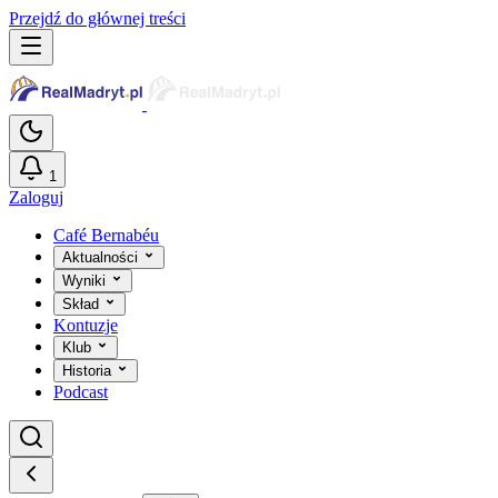
Przejdź do głównej treści
1
Zaloguj
Café Bernabéu
Aktualności
Wyniki
Skład
Kontuzje
Klub
Historia
Podcast