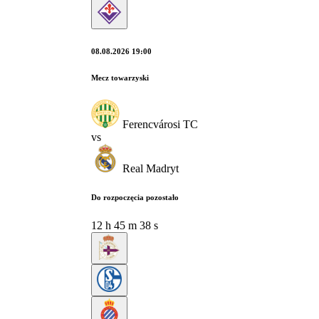
08.08.2026 19:00
Mecz towarzyski
Ferencvárosi TC
vs
Real Madryt
Do rozpoczęcia pozostało
12
h
45
m
37
s