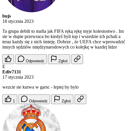
bujs
18 stycznia 2023
Ta grupa debili to mafia jak FIFA ręką rękę myje kolesiostwo . Im
sie w dupie przewraca bo kiedyś byli top i wszedzie ich pchali a
teraz każdy się z nich śmieję. Dobrze , że UEFA chce wprowadzić
innych sędziów międzynarodowych co kolejkę w kazdej lidze
Odpowiedz
Zgłoś
E
Ediv7131
17 stycznia 2023
wezcie sie kurwa w garsc - lepiej by bylo
1
Odpowiedz
Zgłoś