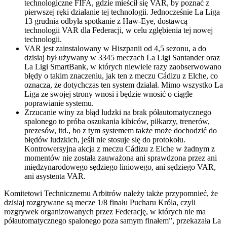
technologiczne FIFA, gdzie mieścił się VAR, by poznać z
pierwszej ręki działanie tej technologii. Jednocześnie La Liga
13 grudnia odbyła spotkanie z Haw-Eye, dostawcą
technologii VAR dla Federacji, w celu zgłębienia tej nowej
technologii.
VAR jest zainstalowany w Hiszpanii od 4,5 sezonu, a do
dzisiaj był używany w 3345 meczach La Ligi Santander oraz
La Ligi SmartBank, w których niewiele razy zaobserwowano
błędy o takim znaczeniu, jak ten z meczu Cádizu z Elche, co
oznacza, że dotychczas ten system działał. Mimo wszystko La
Liga ze swojej strony wnosi i będzie wnosić o ciągłe
poprawianie systemu.
Zrzucanie winy za błąd ludzki na brak półautomatycznego
spalonego to próba oszukania kibiców, piłkarzy, trenerów,
prezesów, itd., bo z tym systemem także może dochodzić do
błędów ludzkich, jeśli nie stosuje się do protokołu.
Kontrowersyjna akcja z meczu Cádizu z Elche w żadnym z
momentów nie została zauważona ani sprawdzona przez ani
międzynarodowego sędziego liniowego, ani sędziego VAR,
ani asystenta VAR.
Komitetowi Technicznemu Arbitrów należy także przypomnieć, że
dzisiaj rozgrywane są mecze 1/8 finału Pucharu Króla, czyli
rozgrywek organizowanych przez Federację, w których nie ma
półautomatycznego spalonego poza samym finałem”, przekazała La