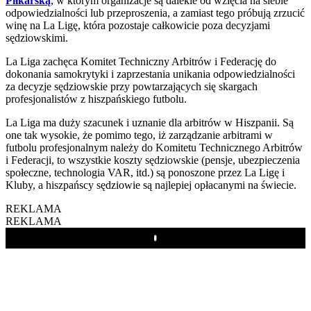
Piłkarską
, w którym organizacje są dalekie od wzięcia na siebie
odpowiedzialności lub przeproszenia, a zamiast tego próbują zrzucić
winę na La Ligę, która pozostaje całkowicie poza decyzjami
sędziowskimi.
La Liga zachęca Komitet Techniczny Arbitrów i Federację do
dokonania samokrytyki i zaprzestania unikania odpowiedzialności
za decyzje sędziowskie przy powtarzających się skargach
profesjonalistów z hiszpańskiego futbolu.
La Liga ma duży szacunek i uznanie dla arbitrów w Hiszpanii. Są
one tak wysokie, że pomimo tego, iż zarządzanie arbitrami w
futbolu profesjonalnym należy do Komitetu Technicznego Arbitrów
i Federacji, to wszystkie koszty sędziowskie (pensje, ubezpieczenia
społeczne, technologia VAR, itd.) są ponoszone przez La Ligę i
Kluby, a hiszpańscy sędziowie są najlepiej opłacanymi na świecie.
REKLAMA
REKLAMA
Play