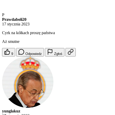
P
Prawdaboli20
17 stycznia 2023
Cyrk na kółkach proszę państwa
Aż smutne
9
Odpowiedz
Zgłoś
yunglakuz