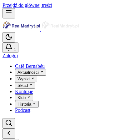
Przejdź do głównej treści
1
Zaloguj
Café Bernabéu
Aktualności
Wyniki
Skład
Kontuzje
Klub
Historia
Podcast