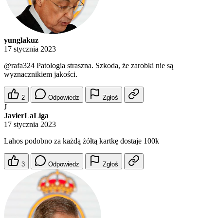
yunglakuz
17 stycznia 2023
@rafa324
Patologia straszna. Szkoda, że zarobki nie są
wyznacznikiem jakości.
2
Odpowiedz
Zgłoś
J
JavierLaLiga
17 stycznia 2023
Lahos podobno za każdą żółtą kartkę dostaje 100k
3
Odpowiedz
Zgłoś