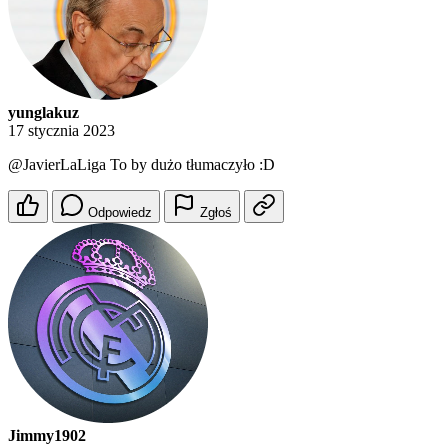
yunglakuz
17 stycznia 2023
@JavierLaLiga
To by dużo tłumaczyło :D
Odpowiedz
Zgłoś
Jimmy1902