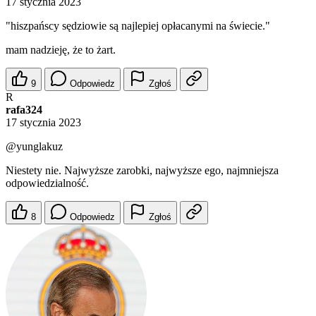
17 stycznia 2023
"hiszpańscy sędziowie są najlepiej opłacanymi na świecie."
mam nadzieję, że to żart.
9
Odpowiedz
Zgłoś
R
rafa324
17 stycznia 2023
@yunglakuz
Niestety nie. Najwyższe zarobki, najwyższe ego, najmniejsza
odpowiedzialność.
8
Odpowiedz
Zgłoś