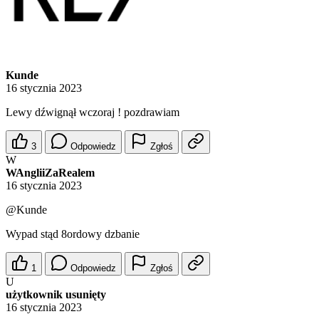
Kunde
16 stycznia 2023
Lewy dźwignął wczoraj ! pozdrawiam
3
Odpowiedz
Zgłoś
W
WAngliiZaRealem
16 stycznia 2023
@Kunde
Wypad stąd 8ordowy dzbanie
1
Odpowiedz
Zgłoś
U
użytkownik usunięty
16 stycznia 2023