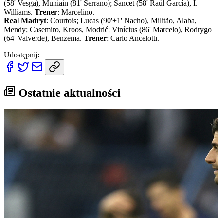
(58' Vesga), Muniain (81' Serrano); Sancet (58' Raúl García), I.
Williams.
Trener
: Marcelino.
Real Madryt
: Courtois; Lucas (90'+1' Nacho), Militão, Alaba,
Mendy; Casemiro, Kroos, Modrić; Vinícius (86' Marcelo), Rodrygo
(64' Valverde), Benzema.
Trener
: Carlo Ancelotti.
Udostępnij:
Ostatnie aktualności