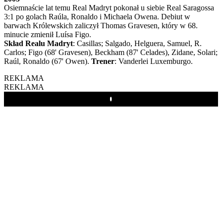
Osiemnaście lat temu Real Madryt pokonał u siebie Real Saragossa
3:1 po golach Raúla, Ronaldo i Michaela Owena. Debiut w
barwach Królewskich zaliczył Thomas Gravesen, który w 68.
minucie zmienił Luísa Figo.
Skład Realu Madryt
: Casillas; Salgado, Helguera, Samuel, R.
Carlos; Figo (68' Gravesen), Beckham (87' Celades), Zidane, Solari;
Raúl, Ronaldo (67' Owen).
Trener
: Vanderlei Luxemburgo.
REKLAMA
REKLAMA
Play