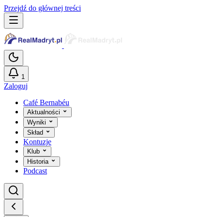
Przejdź do głównej treści
1
Zaloguj
Café Bernabéu
Aktualności
Wyniki
Skład
Kontuzje
Klub
Historia
Podcast