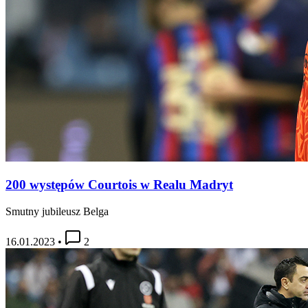
200 występów Courtois w Realu Madryt
Smutny jubileusz Belga
16.01.2023
•
2