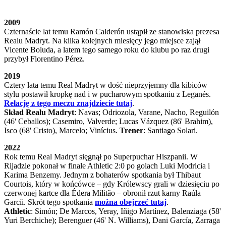
2009
Czternaście lat temu Ramón Calderón ustąpił ze stanowiska prezesa
Realu Madryt. Na kilka kolejnych miesięcy jego miejsce zajął
Vicente Boluda, a latem tego samego roku do klubu po raz drugi
przybył Florentino Pérez.
2019
Cztery lata temu Real Madryt w dość nieprzyjemny dla kibiców
stylu postawił kropkę nad i w pucharowym spotkaniu z Leganés.
Relację z tego meczu znajdziecie tutaj
.
Skład Realu Madryt
: Navas; Odriozola, Varane, Nacho, Reguilón
(46' Ceballos); Casemiro, Valverde; Lucas Vázquez (86' Brahim),
Isco (68' Cristo), Marcelo; Vinícius.
Trener
: Santiago Solari.
2022
Rok temu Real Madryt sięgnął po Superpuchar Hiszpanii. W
Rijadzie pokonał w finale Athletic 2:0 po golach Luki Modricia i
Karima Benzemy. Jednym z bohaterów spotkania był Thibaut
Courtois, który w końcówce – gdy Królewscy grali w dziesięciu po
czerwonej kartce dla Édera Militão – obronił rzut karny Raúla
Garcíi. Skrót tego spotkania
można obejrzeć tutaj
.
Athletic
: Simón; De Marcos, Yeray, Iñigo Martínez, Balenziaga (58'
Yuri Berchiche); Berenguer (46' N. Williams), Dani García, Zarraga