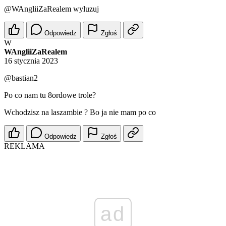
@WAngliiZaRealem
wyluzuj
Odpowiedz
Zgłoś
W
WAngliiZaRealem
16 stycznia 2023
@bastian2
Po co nam tu 8ordowe trole?
Wchodzisz na laszambie ? Bo ja nie mam po co
Odpowiedz
Zgłoś
REKLAMA
ad