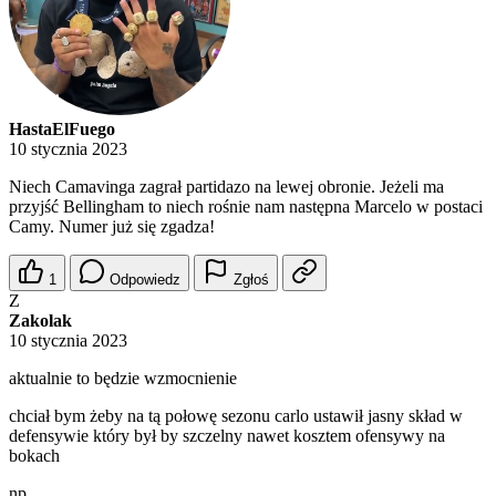
HastaElFuego
10 stycznia 2023
Niech Camavinga zagrał partidazo na lewej obronie. Jeżeli ma
przyjść Bellingham to niech rośnie nam następna Marcelo w postaci
Camy. Numer już się zgadza!
1
Odpowiedz
Zgłoś
Z
Zakolak
10 stycznia 2023
aktualnie to będzie wzmocnienie
chciał bym żeby na tą połowę sezonu carlo ustawił jasny skład w
defensywie który był by szczelny nawet kosztem ofensywy na
bokach
np.