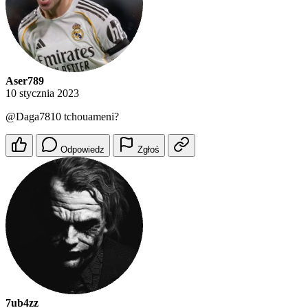
Aser789
10 stycznia 2023
@Daga7810
tchouameni?
Odpowiedz
Zgłoś
7ub4zz