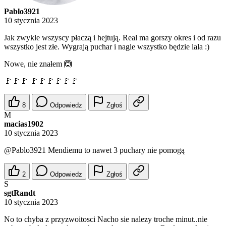
Pablo3921
10 stycznia 2023
Jak zwykle wszyscy płaczą i hejtują. Real ma gorszy okres i od razu
wszystko jest złe. Wygrają puchar i nagle wszystko będzie lala :)
Nowe, nie znałem 🙆
🚩🚩🚩 🚩🚩🚩🚩🚩🚩
8
Odpowiedz
Zgłoś
M
macias1902
10 stycznia 2023
@Pablo3921
Mendiemu to nawet 3 puchary nie pomogą
2
Odpowiedz
Zgłoś
S
sgtRandt
10 stycznia 2023
No to chyba z przyzwoitosci Nacho sie nalezy troche minut..nie