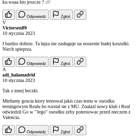
ku.waaa kto jeszcze ? :///
Odpowiedz
Zgłoś
V
Victorsen89
10 stycznia 2023
I bardzo dobrze. Ta łajza nie zasługuje na noszenie białej koszulki.
Niech spieprza.
Odpowiedz
Zgłoś
A
adi_halamadrid
10 stycznia 2023
Tak z innej beczki.
Mielismy goscia ktory trenowal jakis czas temu w osrodku
treningowym Realu bo rozstal sie z MU. Znalazl nowy klub i Real
odwiedzil Go w "Jego" osrodku zeby potrenowac przed meczem z
Valencia.
Odpowiedz
Zgłoś