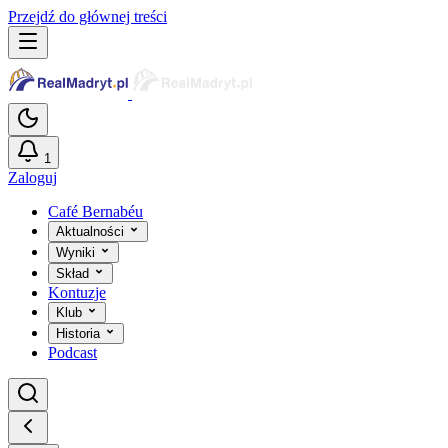
Przejdź do głównej treści
1
Zaloguj
Café Bernabéu
Aktualności
Wyniki
Skład
Kontuzje
Klub
Historia
Podcast