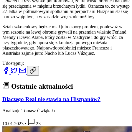
Cadena COPE
szybko poinformował, że francuski obrońca nabawił
się przeciążenia w mięśniu brzuchatym łydki. Oznacza to, że występ
27-latka w półfinałowym spotkaniu Superpucharu Hiszpanii stał się
bardzo wątpliwe, a w zasadzie wręcz niemożliwy.
Sztab szkoleniowy będzie miał jutro spory problem, ponieważ w
tym sezonie na lewej obronie grywali na przemian właśnie Ferland
Mendy i David Alaba, który został w Madrycie i do gry wróci za
trzy tygodnie, gdy upora się z kontuzją prawego mięśnia
płaszczkowatego. Najprawdopodobniej miejsce Francuza i
Austriaka zajmie jutro Nacho lub Lucas Vázquez.
Udostępnij:
Ostatnie aktualności
Dlaczego Real nie stawia na Hiszpanów?
Analizuje Tomasz Ćwiąkała
10.01.2023
•
23