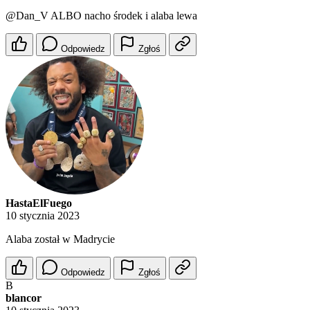
@Dan_V
ALBO nacho środek i alaba lewa
Odpowiedz
Zgłoś
HastaElFuego
10 stycznia 2023
Alaba został w Madrycie
Odpowiedz
Zgłoś
B
blancor