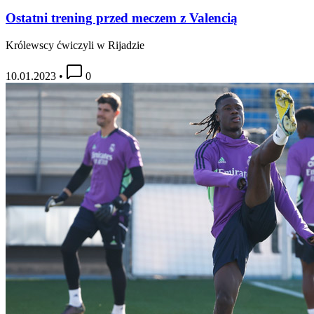
Ostatni trening przed meczem z Valencią
Królewscy ćwiczyli w Rijadzie
10.01.2023
•
0