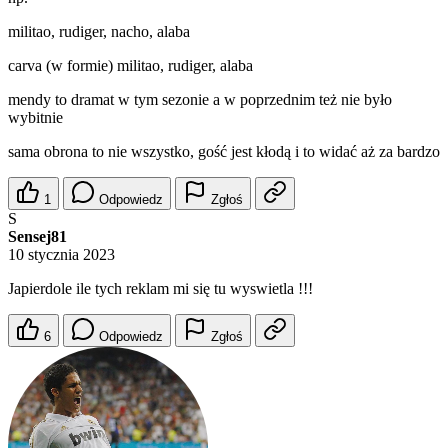
militao, rudiger, nacho, alaba
carva (w formie) militao, rudiger, alaba
mendy to dramat w tym sezonie a w poprzednim też nie było
wybitnie
sama obrona to nie wszystko, gość jest kłodą i to widać aż za bardzo
1
Odpowiedz
Zgłoś
S
Sensej81
10 stycznia 2023
Japierdole ile tych reklam mi się tu wyswietla !!!
6
Odpowiedz
Zgłoś