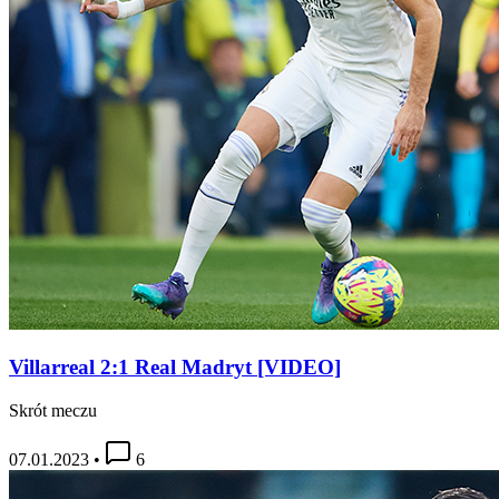
Villarreal 2:1 Real Madryt [VIDEO]
Skrót meczu
07.01.2023
•
6