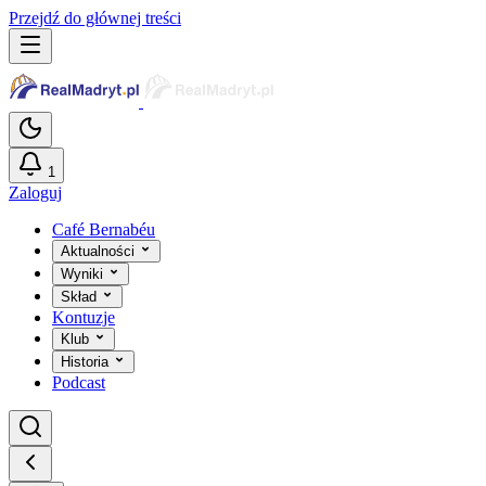
Przejdź do głównej treści
1
Zaloguj
Café Bernabéu
Aktualności
Wyniki
Skład
Kontuzje
Klub
Historia
Podcast