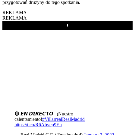
przygotowań drużyny do tego spotkania.
REKLAMA
REKLAMA
Play
🔴 𝙀𝙉 𝘿𝙄𝙍𝙀𝘾𝙏𝙊 | ¡Nuestro
calentamiento!
#VillarrealRealMadrid
https://t.co/R6Abvep9Eh
— Real Madrid C.F. (@realmadrid)
January 7, 2023