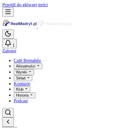
Przejdź do głównej treści
1
Zaloguj
Café Bernabéu
Aktualności
Wyniki
Skład
Kontuzje
Klub
Historia
Podcast