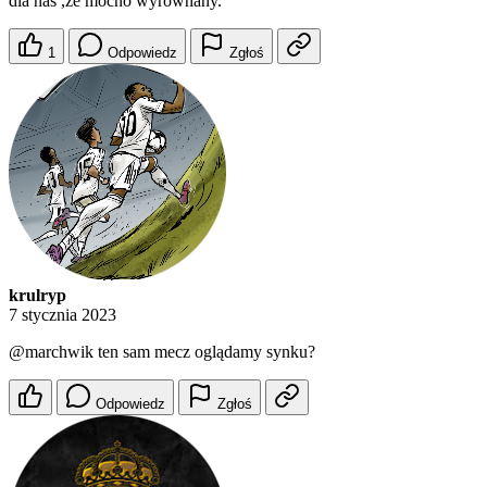
dla nas ,że mocno wyrównany.
1
Odpowiedz
Zgłoś
krulryp
7 stycznia 2023
@marchwik
ten sam mecz oglądamy synku?
Odpowiedz
Zgłoś