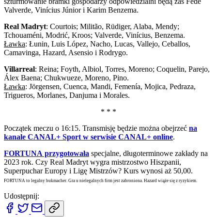
szturmowanie bramki gospodarzy odpowiedzialni będą zaś Fede
Valverde, Vinícius Júnior i Karim Benzema.
Real Madryt
: Courtois; Militão, Rüdiger, Alaba, Mendy;
Tchouaméni, Modrić, Kroos; Valverde, Vinícius, Benzema.
Ławka
: Łunin, Luis López, Nacho, Lucas, Vallejo, Ceballos,
Camavinga, Hazard, Asensio i Rodrygo.
Villarreal
: Reina; Foyth, Albiol, Torres, Moreno; Coquelin, Parejo,
Álex Baena; Chukwueze, Moreno, Pino.
Ławka
: Jörgensen, Cuenca, Mandi, Femenía, Mojica, Pedraza,
Trigueros, Morlanes, Danjuma i Morales.
* * *
Początek meczu o 16:15. Transmisję będzie można obejrzeć
na
kanale CANAL+ Sport w serwisie CANAL+ online
.
FORTUNA przygotowała
specjalne, długoterminowe zakłady na
2023 rok. Czy Real Madryt wygra mistrzostwo Hiszpanii,
Superpuchar Europy i Ligę Mistrzów? Kurs wynosi aż 50,00.
FORTUNA to legalny bukmacher. Gra u nielegalnych firm jest zabroniona. Hazard wiąże się z ryzykiem.
Udostępnij: