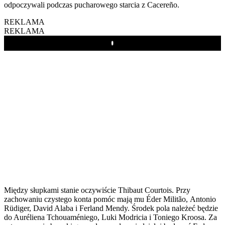
odpoczywali podczas pucharowego starcia z Cacereño.
REKLAMA
REKLAMA
Play
Między słupkami stanie oczywiście Thibaut Courtois. Przy
zachowaniu czystego konta pomóc mają mu Éder Militão, Antonio
Rüdiger, David Alaba i Ferland Mendy. Środek pola należeć będzie
do Auréliena Tchouaméniego, Luki Modricia i Toniego Kroosa. Za