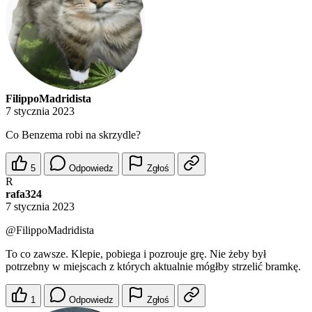
FilippoMadridista
7 stycznia 2023
Co Benzema robi na skrzydle?
5
Odpowiedz
Zgłoś
R
rafa324
7 stycznia 2023
@FilippoMadridista
To co zawsze. Klepie, pobiega i pozrouje grę. Nie żeby był
potrzebny w miejscach z których aktualnie mógłby strzelić bramkę.
1
Odpowiedz
Zgłoś