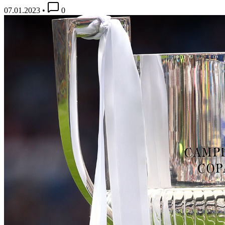
07.01.2023
•
0