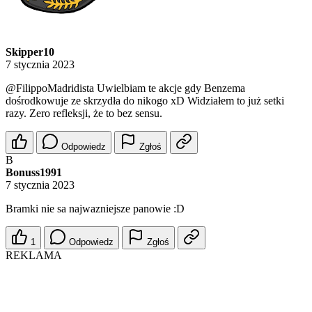
Skipper10
7 stycznia 2023
@FilippoMadridista
Uwielbiam te akcje gdy Benzema
dośrodkowuje ze skrzydła do nikogo xD Widziałem to już setki
razy. Zero refleksji, że to bez sensu.
Odpowiedz
Zgłoś
B
Bonuss1991
7 stycznia 2023
Bramki nie sa najwazniejsze panowie :D
1
Odpowiedz
Zgłoś
REKLAMA