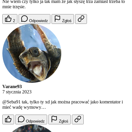
Nie wiem czy tylko ja tak mam że jak słyszę trza zamiast trzeba to
mnie trzęsie.
2
Odpowiedz
Zgłoś
Varane93
7 stycznia 2023
@Seba91
tak, tylko ty xd jak można pracować jako komentator i
mieć wadę wymowy…
Odpowiedz
Zgłoś