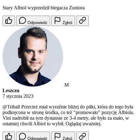
Stary Albiol wyprzedził biegacza Zuniora
Odpowiedz
Zgłoś
M
Leszczu
7 stycznia 2023
@Triball
Przecież miał wyraźnie bliżej do piłki, która do tego była
podkręcona w stronę środka, co też "promowało" pozycję Albiola.
Vini nadrobił na tym dystansie ze 3-4 metry, ale było za mało, w
ostatniej chwili Albiol to wybił. Oglądaj uważniej.
Odpowiedz
Zgłoś