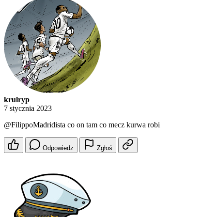
krulryp
7 stycznia 2023
@FilippoMadridista
co on tam co mecz kurwa robi
Odpowiedz
Zgłoś