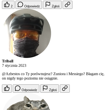
2
Odpowiedz
Zgłoś
Triball
7 stycznia 2023
@Azbestos
co Ty porównujesz? Zuniora i Messiego? Błagam cię,
on nigdy tego poziomu nie osiągnie.
Odpowiedz
Zgłoś