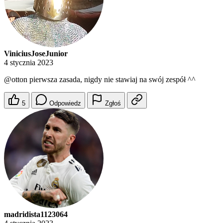
ViniciusJoseJunior
4 stycznia 2023
@otton
pierwsza zasada, nigdy nie stawiaj na swój zespół ^^
5
Odpowiedz
Zgłoś
madridista1123064