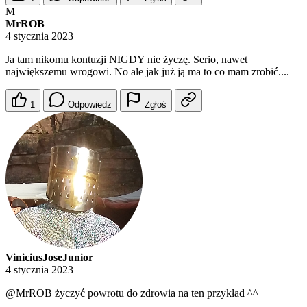
M
MrROB
4 stycznia 2023
Ja tam nikomu kontuzji NIGDY nie życzę. Serio, nawet
największemu wrogowi. No ale jak już ją ma to co mam zrobić....
1
Odpowiedz
Zgłoś
ViniciusJoseJunior
4 stycznia 2023
@MrROB
życzyć powrotu do zdrowia na ten przykład ^^