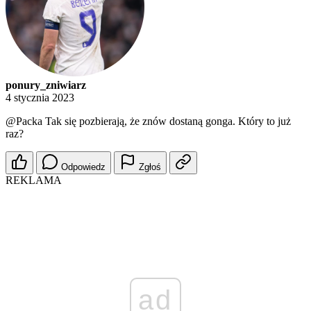
ponury_zniwiarz
4 stycznia 2023
@Packa
Tak się pozbierają, że znów dostaną gonga. Który to już
raz?
Odpowiedz
Zgłoś
REKLAMA
ad