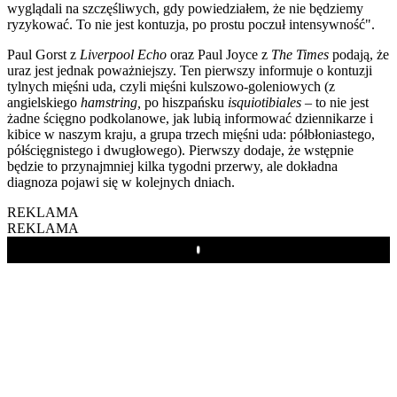
wyglądali na szczęśliwych, gdy powiedziałem, że nie będziemy
ryzykować. To nie jest kontuzja, po prostu poczuł intensywność".
Paul Gorst z
Liverpool Echo
oraz Paul Joyce z
The Times
podają, że
uraz jest jednak poważniejszy. Ten pierwszy informuje o kontuzji
tylnych mięśni uda, czyli mięśni kulszowo-goleniowych (z
angielskiego
hamstring,
po hiszpańsku
isquiotibiales
– to nie jest
żadne ścięgno podkolanowe, jak lubią informować dziennikarze i
kibice w naszym kraju, a grupa trzech mięśni uda: półbłoniastego,
półścięgnistego i dwugłowego). Pierwszy dodaje, że wstępnie
będzie to przynajmniej kilka tygodni przerwy, ale dokładna
diagnoza pojawi się w kolejnych dniach.
REKLAMA
REKLAMA
Play