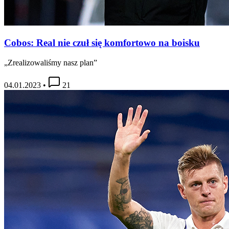
Cobos: Real nie czuł się komfortowo na boisku
„Zrealizowaliśmy nasz plan”
04.01.2023
•
21