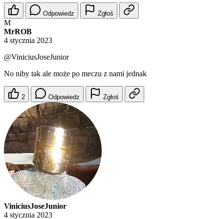
Odpowiedz
Zgłoś
M
MrROB
4 stycznia 2023
@ViniciusJoseJunior
No niby tak ale może po meczu z nami jednak
2
Odpowiedz
Zgłoś
ViniciusJoseJunior
4 stycznia 2023