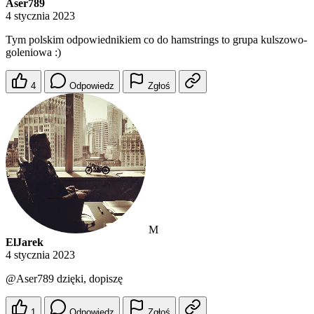
Aser789
4 stycznia 2023
Tym polskim odpowiednikiem co do hamstrings to grupa kulszowo-
goleniowa :)
4
Odpowiedz
Zgłoś
M
ElJarek
4 stycznia 2023
@Aser789
dzięki, dopiszę
1
Odpowiedz
Zgłoś