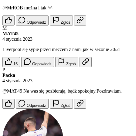
@MrROB
można i tak ^^
Odpowiedz
Zgłoś
M
MAT45
4 stycznia 2023
Liverpool się sypie przed meczem z nami jak w sezonie 20/21
15
Odpowiedz
Zgłoś
P
Packa
4 stycznia 2023
@MAT45
Na was się pozbierają, bądź spokojny.Pozdrawiam.
Odpowiedz
Zgłoś