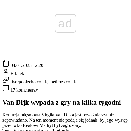
ad
04.01.2023 12:20
ElJarek
liverpoolecho.co.uk, thetimes.co.uk
17 komentarzy
Van Dijk wypada z gry na kilka tygodni
Kontuzja mięśniowa Virgila Van Dijka jest poważniejsza niż
zapowiadano. Na ten moment nie podaje się jednak, by jego występ
przeciwko Realowi Madryt był zagrożony.
Ten artykuł przeczytasz w
2 minuty.