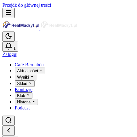
Przejdź do głównej treści
1
Zaloguj
Café Bernabéu
Aktualności
Wyniki
Skład
Kontuzje
Klub
Historia
Podcast