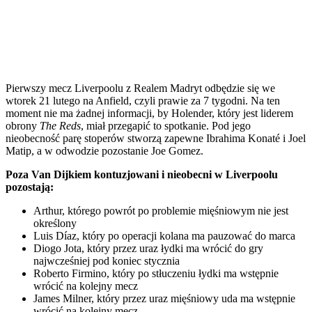
Pierwszy mecz Liverpoolu z Realem Madryt odbędzie się we
wtorek 21 lutego na Anfield, czyli prawie za 7 tygodni. Na ten
moment nie ma żadnej informacji, by Holender, który jest liderem
obrony
The Reds
, miał przegapić to spotkanie. Pod jego
nieobecność parę stoperów stworzą zapewne Ibrahima Konaté i Joel
Matip, a w odwodzie pozostanie Joe Gomez.
Poza Van Dijkiem kontuzjowani i nieobecni w Liverpoolu
pozostają:
Arthur, którego powrót po problemie mięśniowym nie jest
określony
Luis Díaz, który po operacji kolana ma pauzować do marca
Diogo Jota, który przez uraz łydki ma wrócić do gry
najwcześniej pod koniec stycznia
Roberto Firmino, który po stłuczeniu łydki ma wstępnie
wrócić na kolejny mecz
James Milner, który przez uraz mięśniowy uda ma wstępnie
wrócić na kolejny mecz