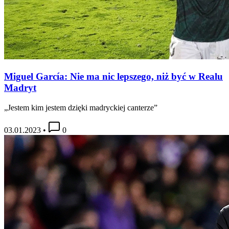
Miguel García: Nie ma nic lepszego, niż być w Realu
Madryt
„Jestem kim jestem dzięki madryckiej canterze”
03.01.2023
•
0