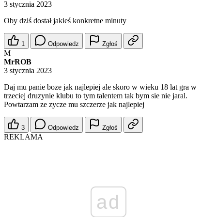
3 stycznia 2023
Oby dziś dostał jakieś konkretne minuty
1
Odpowiedz
Zgłoś
M
MrROB
3 stycznia 2023
Daj mu panie boze jak najlepiej ale skoro w wieku 18 lat gra w
trzeciej druzynie klubu to tym talentem tak bym sie nie jaral.
Powtarzam ze zycze mu szczerze jak najlepiej
3
Odpowiedz
Zgłoś
REKLAMA
ad