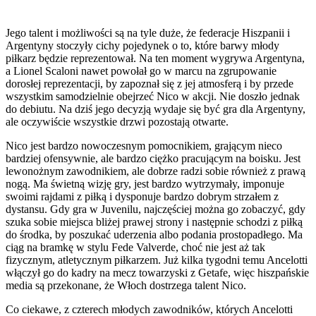
Jego talent i możliwości są na tyle duże, że federacje Hiszpanii i
Argentyny stoczyły cichy pojedynek o to, które barwy młody
piłkarz będzie reprezentował. Na ten moment wygrywa Argentyna,
a Lionel Scaloni nawet powołał go w marcu na zgrupowanie
dorosłej reprezentacji, by zapoznał się z jej atmosferą i by przede
wszystkim samodzielnie obejrzeć Nico w akcji. Nie doszło jednak
do debiutu. Na dziś jego decyzją wydaje się być gra dla Argentyny,
ale oczywiście wszystkie drzwi pozostają otwarte.
Nico jest bardzo nowoczesnym pomocnikiem, grającym nieco
bardziej ofensywnie, ale bardzo ciężko pracującym na boisku. Jest
lewonożnym zawodnikiem, ale dobrze radzi sobie również z prawą
nogą. Ma świetną wizję gry, jest bardzo wytrzymały, imponuje
swoimi rajdami z piłką i dysponuje bardzo dobrym strzałem z
dystansu. Gdy gra w Juvenilu, najczęściej można go zobaczyć, gdy
szuka sobie miejsca bliżej prawej strony i następnie schodzi z piłką
do środka, by poszukać uderzenia albo podania prostopadłego. Ma
ciąg na bramkę w stylu Fede Valverde, choć nie jest aż tak
fizycznym, atletycznym piłkarzem. Już kilka tygodni temu Ancelotti
włączył go do kadry na mecz towarzyski z Getafe, więc hiszpańskie
media są przekonane, że Włoch dostrzega talent Nico.
Co ciekawe, z czterech młodych zawodników, których Ancelotti