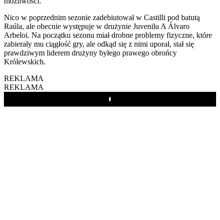
możliwości.
Nico w poprzednim sezonie zadebiutował w Castilli pod batutą
Raúla, ale obecnie występuje w drużynie Juvenilu A Álvaro
Arbeloi. Na początku sezonu miał drobne problemy fizyczne, które
zabierały mu ciągłość gry, ale odkąd się z nimi uporał, stał się
prawdziwym liderem drużyny byłego prawego obrońcy
Królewskich.
REKLAMA
REKLAMA
Play