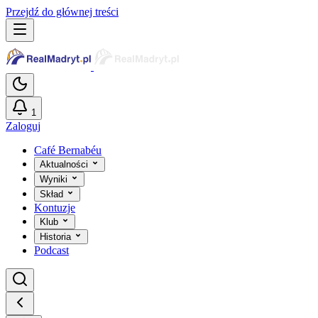
Przejdź do głównej treści
1
Zaloguj
Café Bernabéu
Aktualności
Wyniki
Skład
Kontuzje
Klub
Historia
Podcast