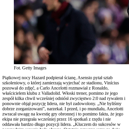
Fot. Getty Images
Piątkowej nocy Hazard podpierał ścianę, Asensio pytał sztab
szkoleniowy, o której zamierzają wyjechać ze stadionu, Vinícius
pozował do zdjęć, a Carlo Ancelotti rozmawiał z Ronaldo,
właścicielem klubu z Valladolid. Włoski trener, pomimo że jego
zespół kilka chwil wcześniej odniósł zwycięstwo 2:0 nad rywalem i
ponownie objął pozycję lidera, nie był zadowolony. „Nie byliśmy
dobrze zorganizowani”, narzekał. I przed, i po mundialu, Ancelotti
zwracał uwagę na kwestię gry obronnej i to pomimo faktu, że jego
ekipa nie przegrała wcześniej przez 16 spotkań z rzędu i nie
oddawała bardzo długo pozycji lidera. „Kluczem do sukcesów w