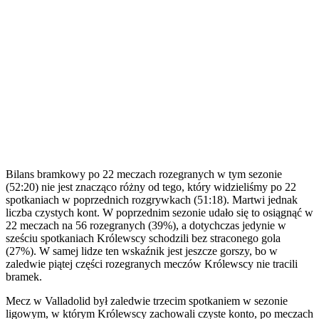
Bilans bramkowy po 22 meczach rozegranych w tym sezonie
(52:20) nie jest znacząco różny od tego, który widzieliśmy po 22
spotkaniach w poprzednich rozgrywkach (51:18). Martwi jednak
liczba czystych kont. W poprzednim sezonie udało się to osiągnąć w
22 meczach na 56 rozegranych (39%), a dotychczas jedynie w
sześciu spotkaniach Królewscy schodzili bez straconego gola
(27%). W samej lidze ten wskaźnik jest jeszcze gorszy, bo w
zaledwie piątej części rozegranych meczów Królewscy nie tracili
bramek.
Mecz w Valladolid był zaledwie trzecim spotkaniem w sezonie
ligowym, w którym Królewscy zachowali czyste konto, po meczach