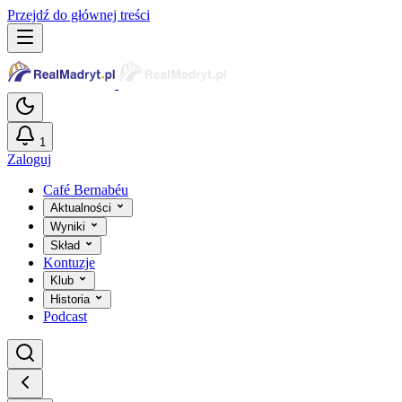
Przejdź do głównej treści
1
Zaloguj
Café Bernabéu
Aktualności
Wyniki
Skład
Kontuzje
Klub
Historia
Podcast