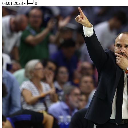
03.01.2023
•
0