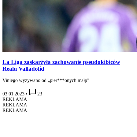
La Liga zaskarżyła zachowanie pseudokibiców
Realu Valladolid
Viniego wyzywano od „pier***onych małp”
03.01.2023
•
23
REKLAMA
REKLAMA
REKLAMA