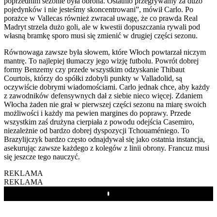
poprzednim sezonie była obrona. Ostatnio przegrywamy za dużo
pojedynków i nie jesteśmy skoncentrowani”, mówił Carlo. Po
porażce w Vallecas również zwracał uwagę, że co prawda Real
Madryt strzela dużo goli, ale w kwestii dopuszczania rywali pod
własną bramkę sporo musi się zmienić w drugiej części sezonu.
Równowaga zawsze była słowem, które Włoch powtarzał niczym
mantrę. To najlepiej tłumaczy jego wizję futbolu. Powrót dobrej
formy Benzemy czy przede wszystkim odzyskanie Thibaut
Courtois, którzy do spółki zdobyli punkty w Valladolid, są
oczywiście dobrymi wiadomościami. Carlo jednak chce, aby każdy
z zawodników defensywnych dał z siebie nieco więcej. Zdaniem
Włocha żaden nie grał w pierwszej części sezonu na miarę swoich
możliwości i każdy ma pewien margines do poprawy. Przede
wszystkim zaś drużyna cierpiała z powodu odejścia Casemiro,
niezależnie od bardzo dobrej dyspozycji Tchouaméniego. To
Brazylijczyk bardzo często odnajdywał się jako ostatnia instancja,
asekurując zawsze każdego z kolegów z linii obrony. Francuz musi
się jeszcze tego nauczyć.
REKLAMA
REKLAMA
Play