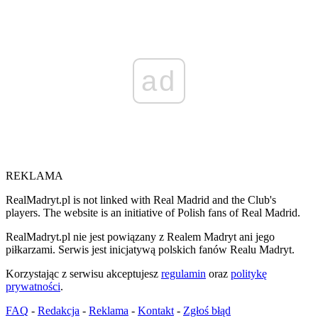
ad
REKLAMA
RealMadryt.pl is not linked with Real Madrid and the Club's
players. The website is an initiative of Polish fans of Real Madrid.
RealMadryt.pl nie jest powiązany z Realem Madryt ani jego
piłkarzami. Serwis jest inicjatywą polskich fanów Realu Madryt.
Korzystając z serwisu akceptujesz
regulamin
oraz
politykę
prywatności
.
FAQ
-
Redakcja
-
Reklama
-
Kontakt
-
Zgłoś błąd