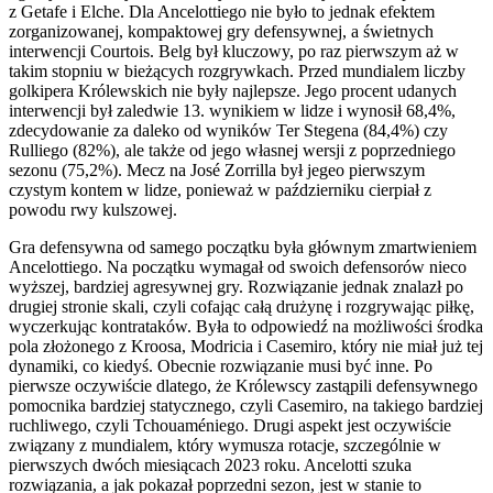
z Getafe i Elche. Dla Ancelottiego nie było to jednak efektem
zorganizowanej, kompaktowej gry defensywnej, a świetnych
interwencji Courtois. Belg był kluczowy, po raz pierwszym aż w
takim stopniu w bieżących rozgrywkach. Przed mundialem liczby
golkipera Królewskich nie były najlepsze. Jego procent udanych
interwencji był zaledwie 13. wynikiem w lidze i wynosił 68,4%,
zdecydowanie za daleko od wyników Ter Stegena (84,4%) czy
Rulliego (82%), ale także od jego własnej wersji z poprzedniego
sezonu (75,2%). Mecz na José Zorrilla był jegeo pierwszym
czystym kontem w lidze, ponieważ w październiku cierpiał z
powodu rwy kulszowej.
Gra defensywna od samego początku była głównym zmartwieniem
Ancelottiego. Na początku wymagał od swoich defensorów nieco
wyższej, bardziej agresywnej gry. Rozwiązanie jednak znalazł po
drugiej stronie skali, czyli cofając całą drużynę i rozgrywając piłkę,
wyczerkując kontrataków. Była to odpowiedź na możliwości środka
pola złożonego z Kroosa, Modricia i Casemiro, który nie miał już tej
dynamiki, co kiedyś. Obecnie rozwiązanie musi być inne. Po
pierwsze oczywiście dlatego, że Królewscy zastąpili defensywnego
pomocnika bardziej statycznego, czyli Casemiro, na takiego bardziej
ruchliwego, czyli Tchouaméniego. Drugi aspekt jest oczywiście
związany z mundialem, który wymusza rotacje, szczególnie w
pierwszych dwóch miesiącach 2023 roku. Ancelotti szuka
rozwiązania, a jak pokazał poprzedni sezon, jest w stanie to