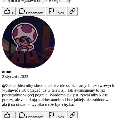
Ja bym ich wystawił od pierwszej minuty.
1
Odpowiedz
Zgłoś
otton
2 stycznia 2023
@Zeke2
Idea niby słuszna, ale też nie sztuka samych rezerwowych
wystawić i 1/8 oglądać już w telewizji. Jak awansujemy to też
potencjalnie więcej pograją. Wiadomo jak jest, rywal niby klasę
gorszy, ale zaparkują solidny autobus i bez jakiejś nieszablonowej
akcji na otwarcie wyniku może być ciężko.
3
Odpowiedz
Zgłoś