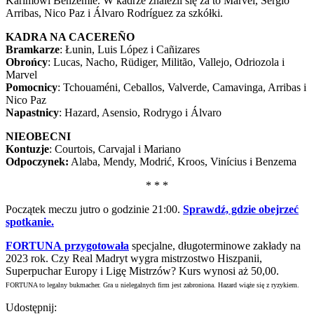
Karimowi Benzemie. W kadrze znaleźli się za to Marvel, Sergio
Arribas, Nico Paz i Álvaro Rodríguez za szkółki.
KADRA NA CACEREÑO
Bramkarze
: Łunin, Luis López i Cañizares
Obrońcy
: Lucas, Nacho, Rüdiger, Militão, Vallejo, Odriozola i
Marvel
Pomocnicy
: Tchouaméni, Ceballos, Valverde, Camavinga, Arribas i
Nico Paz
Napastnicy
: Hazard, Asensio, Rodrygo i Álvaro
NIEOBECNI
Kontuzje
: Courtois, Carvajal i Mariano
Odpoczynek:
Alaba, Mendy, Modrić, Kroos, Vinícius i Benzema
* * *
Początek meczu jutro o godzinie 21:00.
Sprawdź, gdzie obejrzeć
spotkanie.
FORTUNA przygotowała
specjalne, długoterminowe zakłady na
2023 rok. Czy Real Madryt wygra mistrzostwo Hiszpanii,
Superpuchar Europy i Ligę Mistrzów? Kurs wynosi aż 50,00.
FORTUNA to legalny bukmacher. Gra u nielegalnych firm jest zabroniona. Hazard wiąże się z ryzykiem.
Udostępnij: