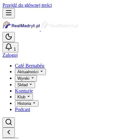
Przejdź do głównej treści
1
Zaloguj
Café Bernabéu
Aktualności
Wyniki
Skład
Kontuzje
Klub
Historia
Podcast