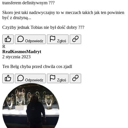
transferem definitywnym ???
Skoro jest taki nadzwyczajny to w meczach takich jak ten powinien
być z drużyną...
Czyżby jednak Tobias nie był dość dobry ???
Odpowiedz
Zgłoś
R
RealKosmosMadryt
2 stycznia 2023
Ten Belg chyba przed chwila cos zjadl
Odpowiedz
Zgłoś