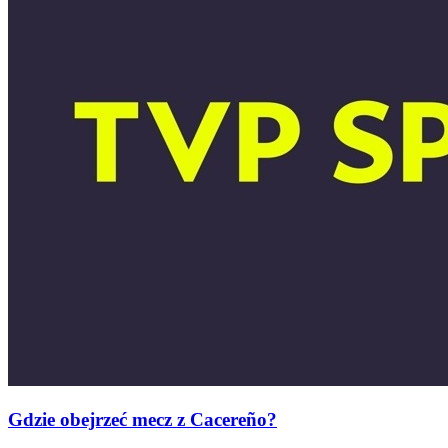
Gdzie obejrzeć mecz z Cacereño?