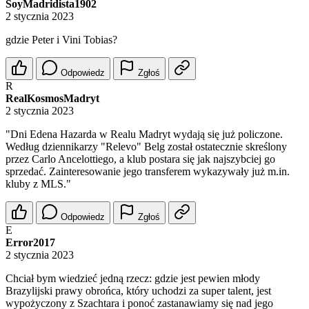
SoyMadridista1902
2 stycznia 2023
gdzie Peter i Vini Tobias?
Odpowiedz
Zgłoś
R
RealKosmosMadryt
2 stycznia 2023
"Dni Edena Hazarda w Realu Madryt wydają się już policzone.
Według dziennikarzy "Relevo" Belg został ostatecznie skreślony
przez Carlo Ancelottiego, a klub postara się jak najszybciej go
sprzedać. Zainteresowanie jego transferem wykazywały już m.in.
kluby z MLS."
Odpowiedz
Zgłoś
E
Error2017
2 stycznia 2023
Chciał bym wiedzieć jedną rzecz: gdzie jest pewien młody
Brazylijski prawy obrońca, który uchodzi za super talent, jest
wypożyczony z Szachtara i ponoć zastanawiamy się nad jego