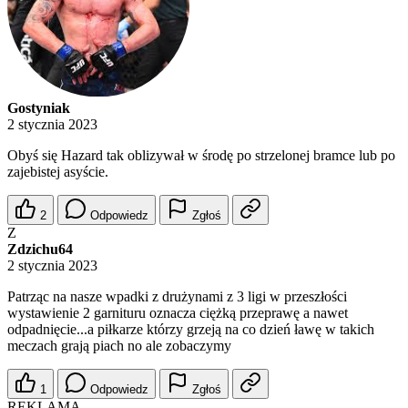
Gostyniak
2 stycznia 2023
Obyś się Hazard tak oblizywał w środę po strzelonej bramce lub po
zajebistej asyście.
2
Odpowiedz
Zgłoś
Z
Zdzichu64
2 stycznia 2023
Patrząc na nasze wpadki z drużynami z 3 ligi w przeszłości
wystawienie 2 garnituru oznacza ciężką przeprawę a nawet
odpadnięcie...a piłkarze którzy grzeją na co dzień ławę w takich
meczach grają piach no ale zobaczymy
1
Odpowiedz
Zgłoś
REKLAMA