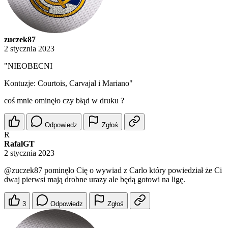
zuczek87
2 stycznia 2023
"NIEOBECNI
Kontuzje: Courtois, Carvajal i Mariano"
coś mnie ominęło czy błąd w druku ?
Odpowiedz
Zgłoś
R
RafalGT
2 stycznia 2023
@zuczek87
pominęło Cię o wywiad z Carlo który powiedział że Ci
dwaj pierwsi mają drobne urazy ale będą gotowi na ligę.
3
Odpowiedz
Zgłoś