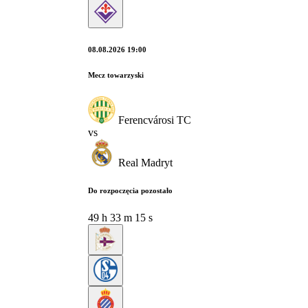
08.08.2026 19:00
Mecz towarzyski
Ferencvárosi TC
vs
Real Madryt
Do rozpoczęcia pozostało
49
h
33
m
15
s