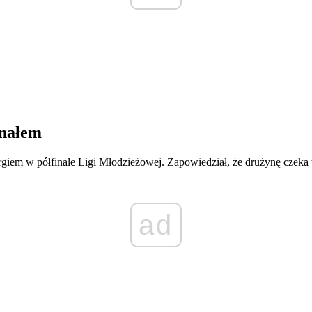
inałem
rgiem w półfinale Ligi Młodzieżowej. Zapowiedział, że drużynę cze
ad