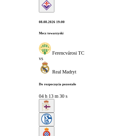
08.08.2026 19:00
Mecz towarzyski
Ferencvárosi TC
vs
Real Madryt
Do rozpoczęcia pozostało
04
h
13
m
28
s