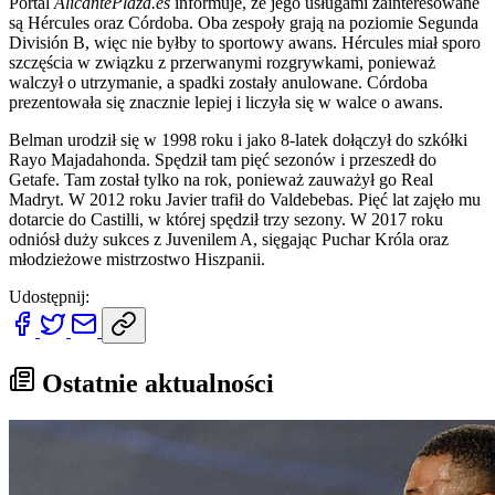
Portal
AlicantePlaza.es
informuje, że jego usługami zainteresowane
są Hércules oraz Córdoba. Oba zespoły grają na poziomie Segunda
División B, więc nie byłby to sportowy awans. Hércules miał sporo
szczęścia w związku z przerwanymi rozgrywkami, ponieważ
walczył o utrzymanie, a spadki zostały anulowane. Córdoba
prezentowała się znacznie lepiej i liczyła się w walce o awans.
Belman urodził się w 1998 roku i jako 8-latek dołączył do szkółki
Rayo Majadahonda. Spędził tam pięć sezonów i przeszedł do
Getafe. Tam został tylko na rok, ponieważ zauważył go Real
Madryt. W 2012 roku Javier trafił do Valdebebas. Pięć lat zajęło mu
dotarcie do Castilli, w której spędził trzy sezony. W 2017 roku
odniósł duży sukces z Juvenilem A, sięgając Puchar Króla oraz
młodzieżowe mistrzostwo Hiszpanii.
Udostępnij:
Ostatnie aktualności