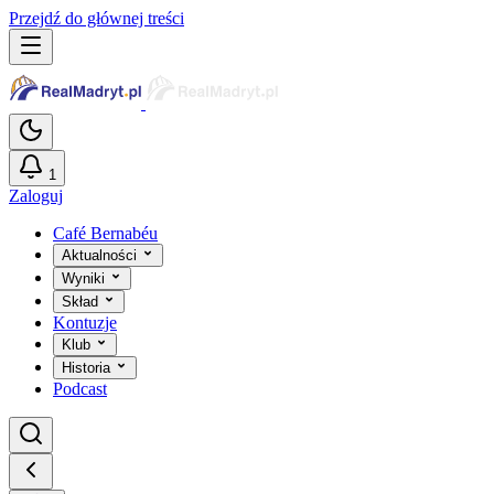
Przejdź do głównej treści
1
Zaloguj
Café Bernabéu
Aktualności
Wyniki
Skład
Kontuzje
Klub
Historia
Podcast