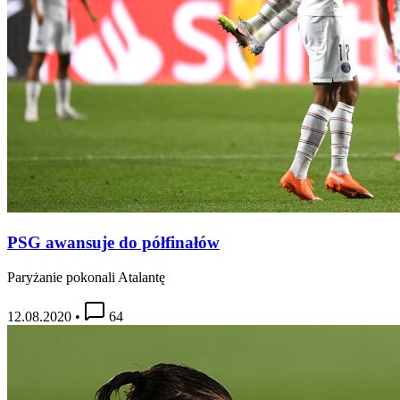
PSG awansuje do półfinałów
Paryżanie pokonali Atalantę
12.08.2020
•
64