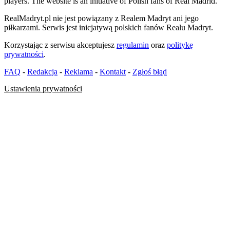
players. The website is an initiative of Polish fans of Real Madrid.
RealMadryt.pl nie jest powiązany z Realem Madryt ani jego
piłkarzami. Serwis jest inicjatywą polskich fanów Realu Madryt.
Korzystając z serwisu akceptujesz
regulamin
oraz
politykę
prywatności
.
FAQ
-
Redakcja
-
Reklama
-
Kontakt
-
Zgłoś błąd
Ustawienia prywatności