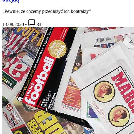
„Pewnie, że chcemy przedłużyć ich kontrakty”
13.08.2020
•
83