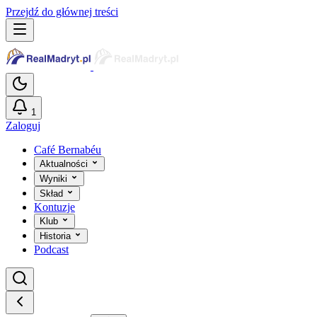
Przejdź do głównej treści
1
Zaloguj
Café Bernabéu
Aktualności
Wyniki
Skład
Kontuzje
Klub
Historia
Podcast