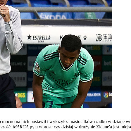
b mocno na nich postawił i wyłożył za nastolatków rzadko widziane wc
ejszość.
MARCA
pyta wprost: czy dzisiaj w drużynie Zidane'a jest miejs