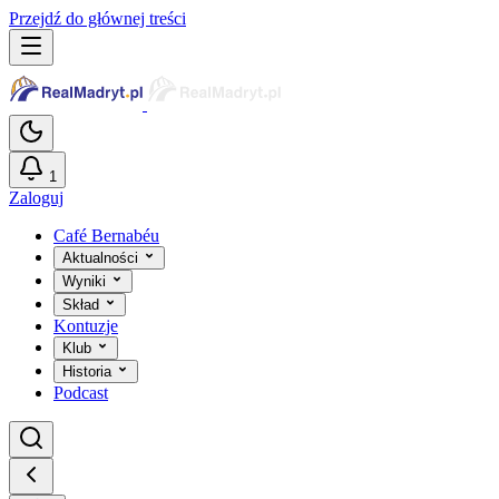
Przejdź do głównej treści
1
Zaloguj
Café Bernabéu
Aktualności
Wyniki
Skład
Kontuzje
Klub
Historia
Podcast