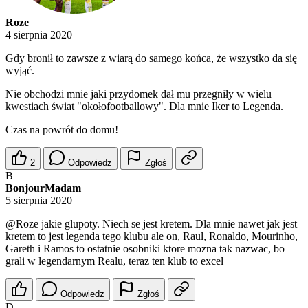
Roze
4 sierpnia 2020
Gdy bronił to zawsze z wiarą do samego końca, że wszystko da się
wyjąć.
Nie obchodzi mnie jaki przydomek dał mu przegniły w wielu
kwestiach świat "okołofootballowy". Dla mnie Iker to Legenda.
Czas na powrót do domu!
2
Odpowiedz
Zgłoś
B
BonjourMadam
5 sierpnia 2020
@Roze
jakie glupoty. Niech se jest kretem. Dla mnie nawet jak jest
kretem to jest legenda tego klubu ale on, Raul, Ronaldo, Mourinho,
Gareth i Ramos to ostatnie osobniki ktore mozna tak nazwac, bo
grali w legendarnym Realu, teraz ten klub to excel
Odpowiedz
Zgłoś
D