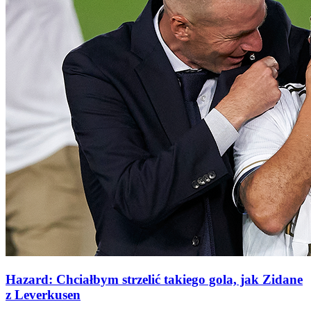
Hazard: Chciałbym strzelić takiego gola, jak Zidane
z Leverkusen