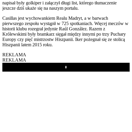
napisał były golkiper i załączył długi list, którego tłumaczenie
jeszcze dziś ukaże się na naszym portalu.
Casillas jest wychowankiem Realu Madryt, a w barwach
pierwszego zespołu wystąpił w 725 spotkaniach. Więcej meczów w
historii klubu rozegrał jedynie Raúl González. Razem z
Królewskimi były bramkarz sięgał między innymi po trzy Puchary
Europy czy pięć mistrzostw Hiszpanii. Iker pożegnał się ze stolicą
Hiszpanii latem 2015 roku.
REKLAMA
REKLAMA
Play