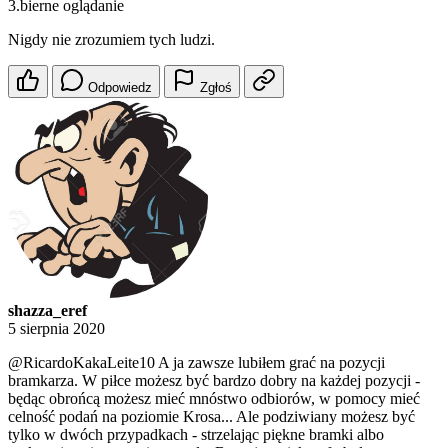
3.bierne oglądanie
Nigdy nie zrozumiem tych ludzi.
Odpowiedz
Zgłoś
shazza_eref
5 sierpnia 2020
@RicardoKakaLeite10
A ja zawsze lubiłem grać na pozycji
bramkarza. W piłce możesz być bardzo dobry na każdej pozycji -
będąc obrońcą możesz mieć mnóstwo odbiorów, w pomocy mieć
celność podań na poziomie Krosa... Ale podziwiany możesz być
tylko w dwóch przypadkach - strzelając piękne bramki albo