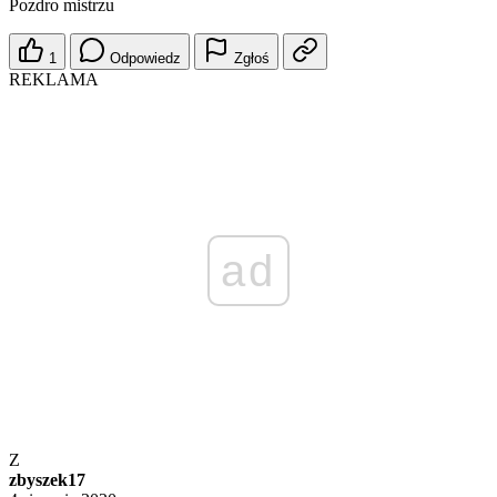
Pozdro mistrzu
1
Odpowiedz
Zgłoś
REKLAMA
ad
Z
zbyszek17