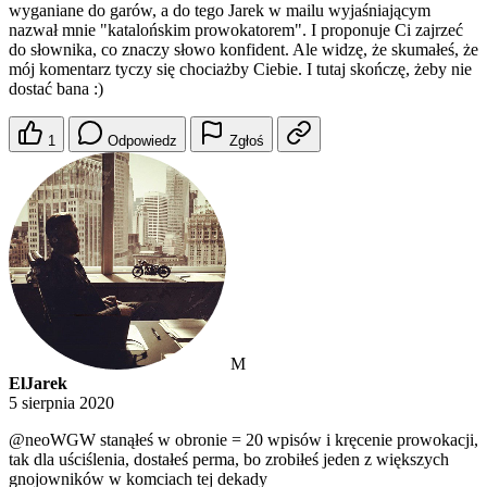
wyganiane do garów, a do tego Jarek w mailu wyjaśniającym
nazwał mnie "katalońskim prowokatorem". I proponuje Ci zajrzeć
do słownika, co znaczy słowo konfident. Ale widzę, że skumałeś, że
mój komentarz tyczy się chociażby Ciebie. I tutaj skończę, żeby nie
dostać bana :)
1
Odpowiedz
Zgłoś
M
ElJarek
5 sierpnia 2020
@neoWGW
stanąłeś w obronie = 20 wpisów i kręcenie prowokacji,
tak dla uściślenia, dostałeś perma, bo zrobiłeś jeden z większych
gnojowników w komciach tej dekady