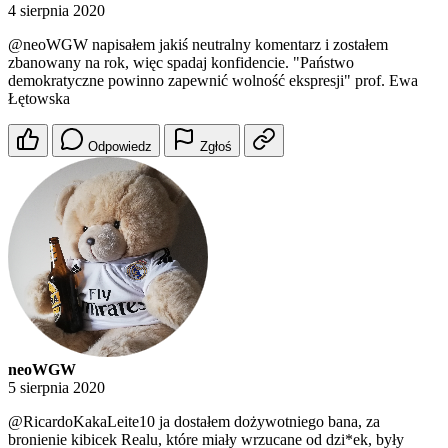
4 sierpnia 2020
@neoWGW
napisałem jakiś neutralny komentarz i zostałem
zbanowany na rok, więc spadaj konfidencie. "Państwo
demokratyczne powinno zapewnić wolność ekspresji" prof. Ewa
Łętowska
Odpowiedz
Zgłoś
neoWGW
5 sierpnia 2020
@RicardoKakaLeite10
ja dostałem dożywotniego bana, za
bronienie kibicek Realu, które miały wrzucane od dzi*ek, były