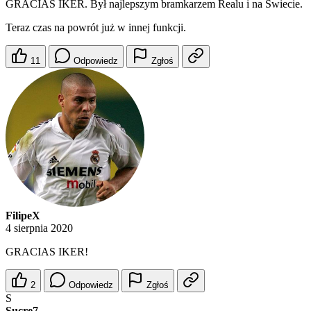
GRACIAS IKER. Był najlepszym bramkarzem Realu i na Świecie.
Teraz czas na powrót już w innej funkcji.
11
Odpowiedz
Zgłoś
FilipeX
4 sierpnia 2020
GRACIAS IKER!
2
Odpowiedz
Zgłoś
S
Sucre7